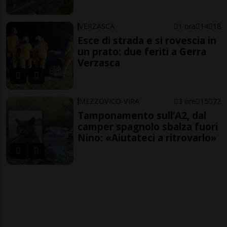
VERZASCA
1 ora
14
18
Esce di strada e si rovescia in
un prato: due feriti a Gerra
Verzasca
MEZZOVICO-VIRA
3 ore
15
72
Tamponamento sull’A2, dal
camper spagnolo sbalza fuori
Nino: «Aiutateci a ritrovarlo»