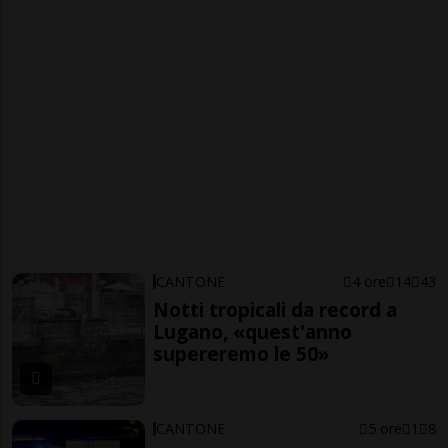
CANTONE
4 ore
14
43
Notti tropicali da record a
Lugano, «quest'anno
supereremo le 50»
CANTONE
5 ore
1
8