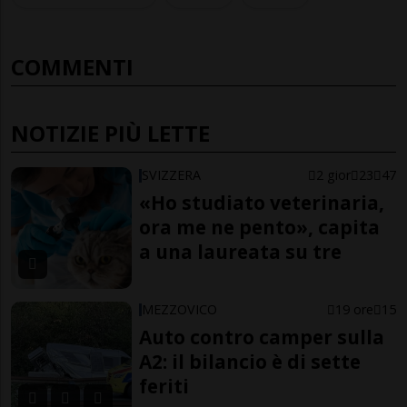
COMMENTI
NOTIZIE PIÙ LETTE
SVIZZERA
2 gior
23
47
«Ho studiato veterinaria,
ora me ne pento», capita
a una laureata su tre
MEZZOVICO
19 ore
15
Auto contro camper sulla
A2: il bilancio è di sette
feriti