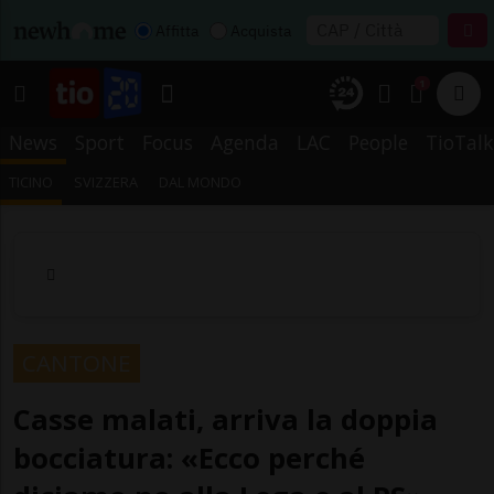
Affitta
Acquista
1
News
Sport
Focus
Agenda
LAC
People
TioTalk
TICINO
SVIZZERA
DAL MONDO
CANTONE
Casse malati, arriva la doppia
bocciatura: «Ecco perché