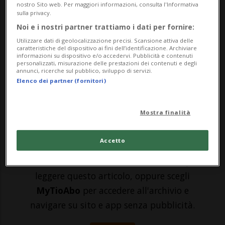
BELLINZONA - Cosa votare il prossimo 28
nostro Sito web. Per maggiori informazioni, consulta l'Informativa
sulla privacy.
settembre per quanto riguarda le due
Noi e i nostri partner trattiamo i dati per fornire:
iniziative sulle casse malati? Da una parte
Utilizzare dati di geolocalizzazione precisi. Scansione attiva delle
caratteristiche del dispositivo ai fini dell’identificazione. Archiviare
abbiamo quella del PS intitolata
informazioni su dispositivo e/o accedervi. Pubblicità e contenuti
personalizzati, misurazione delle prestazioni dei contenuti e degli
“Esplosione di cassa malati: ora basta!”,
annunci, ricerche sul pubblico, sviluppo di servizi.
Elenco dei partner (fornitori)
che propone di limitare i premi dell’assic...
Mostra finalità
🔐 Sblocca il nostro archivio
esclusivo!
Accetto
Sottoscrivi un abbonamento
Archivio
per
leggere questo articolo, oppure scegli
MyTioAbo
per accedere all'archivio e
navigare su sito e app senza pubblicità.