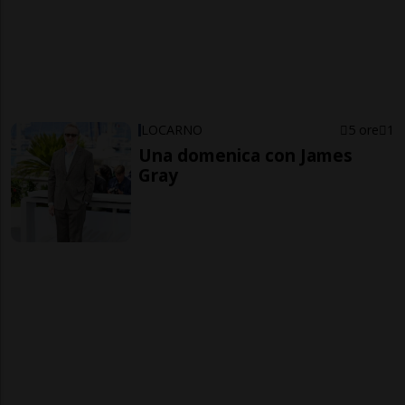
LOCARNO
5 ore
1
Una domenica con James
Gray