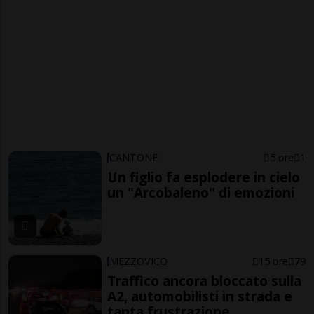
CANTONE
5 ore
1
Un figlio fa esplodere in cielo
un "Arcobaleno" di emozioni
MEZZOVICO
15 ore
79
Traffico ancora bloccato sulla
A2, automobilisti in strada e
tanta frustrazione