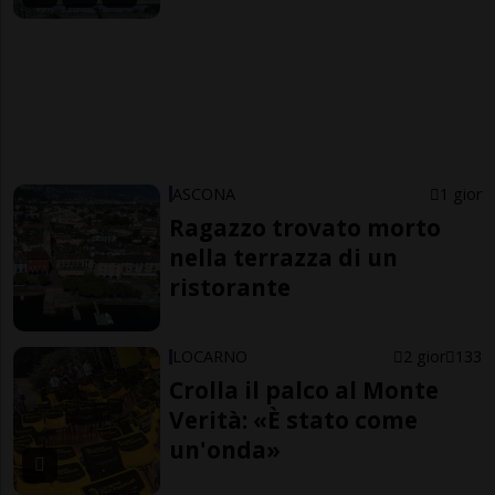
ASCONA
1 gior
Ragazzo trovato morto
nella terrazza di un
ristorante
LOCARNO
2 gior
133
Crolla il palco al Monte
Verità: «È stato come
un'onda»