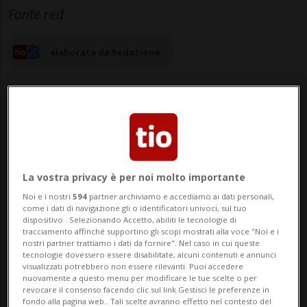
Fonte red
elaborata da Redazione
15 set 2025 - 17:59
Aggiornamento 22:38
34
La vostra privacy è per noi molto importante
Noi e i nostri
594
partner archiviamo e accediamo ai dati personali,
come i dati di navigazione gli o identificatori univoci, sul tuo
dispositivo . Selezionando Accetto, abiliti le tecnologie di
tracciamento affinché supportino gli scopi mostrati alla voce "Noi e i
nostri partner trattiamo i dati da fornire". Nel caso in cui queste
tecnologie dovessero essere disabilitate, alcuni contenuti e annunci
visualizzati potrebbero non essere rilevanti. Puoi accedere
nuovamente a questo menu per modificare le tue scelte o per
revocare il consenso facendo clic sul link Gestisci le preferenze in
fondo alla pagina web.. Tali scelte avranno effetto nel contesto del