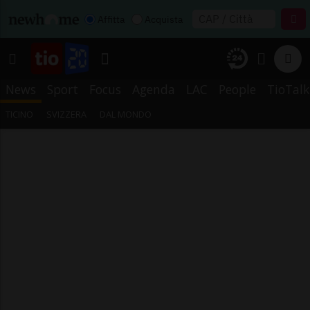
Affitta
Acquista
News
Sport
Focus
Agenda
LAC
People
TioTalk
TICINO
SVIZZERA
DAL MONDO