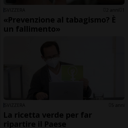
SVIZZERA
2 anni
1
«Prevenzione al tabagismo? È
un fallimento»
SVIZZERA
5 anni
La ricetta verde per far
ripartire il Paese