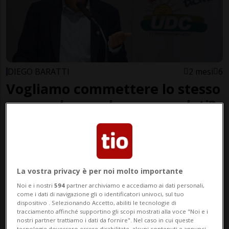
DIEGO BARATTI
2 mesi
6
Vogliamo commettere lo stesso
errore che con la cassa malati?
La vostra privacy è per noi molto importante
Noi e i nostri
594
partner archiviamo e accediamo ai dati personali,
come i dati di navigazione gli o identificatori univoci, sul tuo
dispositivo . Selezionando Accetto, abiliti le tecnologie di
tracciamento affinché supportino gli scopi mostrati alla voce "Noi e i
nostri partner trattiamo i dati da fornire". Nel caso in cui queste
tecnologie dovessero essere disabilitate, alcuni contenuti e annunci