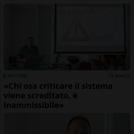
CANTONE
5 anni
3
«Chi osa criticare il sistema
viene screditato, è
inammissibile»