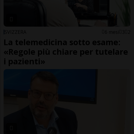
SVIZZERA
6 mesi
3
2
La telemedicina sotto esame:
«Regole più chiare per tutelare
i pazienti»