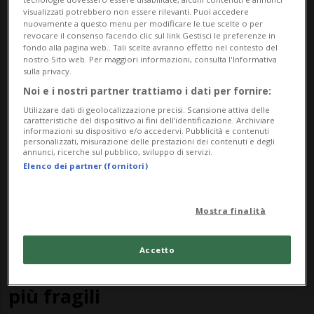
visualizzati potrebbero non essere rilevanti. Puoi accedere
ANDRÈ BRUSASCO
3 mesi
7
nuovamente a questo menu per modificare le tue scelte o per
Tra angeli e demoni
revocare il consenso facendo clic sul link Gestisci le preferenze in
fondo alla pagina web.. Tali scelte avranno effetto nel contesto del
nostro Sito web. Per maggiori informazioni, consulta l'Informativa
sulla privacy.
Noi e i nostri partner trattiamo i dati per fornire:
Utilizzare dati di geolocalizzazione precisi. Scansione attiva delle
caratteristiche del dispositivo ai fini dell’identificazione. Archiviare
informazioni su dispositivo e/o accedervi. Pubblicità e contenuti
personalizzati, misurazione delle prestazioni dei contenuti e degli
annunci, ricerche sul pubblico, sviluppo di servizi.
Elenco dei partner (fornitori)
Mostra finalità
LUGANO
4 mesi
15
4
Cure a domicilio e costi a
Accetto
carico: per l'OCST penalizzati i
più fragili