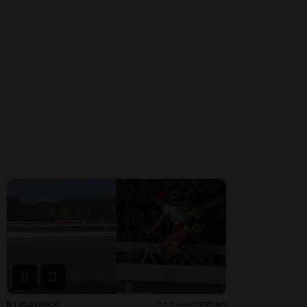
LUGANESE
12 ore
37
80