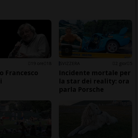
19 ore
18
SVIZZERA
2 gior
5
o Francesco
Incidente mortale per
i
la star dei reality: ora
parla Porsche