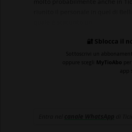
molto probabilmente anche in Tic
riunito il personale in quel di Be
quale è scaturito un...
🔐 Sblocca il n
Sottoscrivi un abbonamen
oppure scegli
MyTioAbo
per 
app 
Entra nel
canale WhatsApp
di Tic