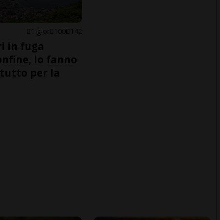
1 gior
100
142
i in fuga
onfine, lo fanno
tutto per la