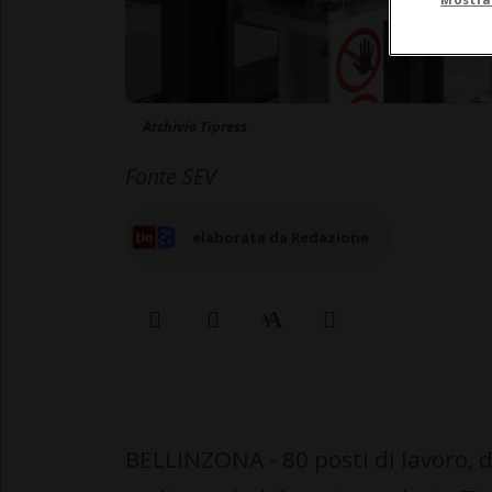
Archivio Tipress
Fonte SEV
elaborata da Redazione
BELLINZONA - 80 posti di lavoro, d