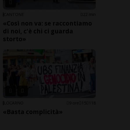
CANTONE
22 min
«Così non va: se raccontiamo
di noi, c'è chi ci guarda
storto»
LOCARNO
9 ore
15
118
«Basta complicità»