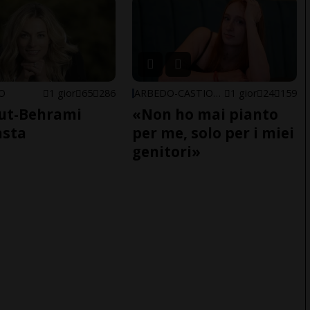
NO
1 gior
65
286
ARBEDO-CASTIONE
1 gior
24
159
ut-Behrami
«Non ho mai pianto
asta
per me, solo per i miei
genitori»