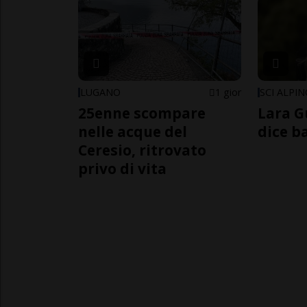
LUGANO
1 gior
SCI ALPI
25enne scompare
Lara G
nelle acque del
dice b
Ceresio, ritrovato
privo di vita