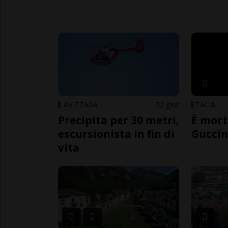
LAVIZZARA
2 gior
ITALIA
Precipita per 30 metri,
È mort
escursionista in fin di
Guccin
vita