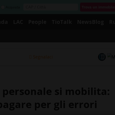
Acquista
nda
LAC
People
TioTalk
NewsBlog
R
Segnalaci
l personale si mobilita:
gare per gli errori