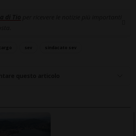
a di Tio
per ricevere le notizie più importanti
osta.
 cargo
sev
sindacato sev
tare questo articolo