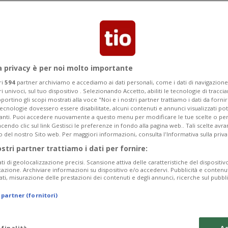
previsti dalle Ferrovie, i dipendenti si
SEV. Ecco cosa ne è emerso.
a privacy è per noi molto importante
ri
594
partner archiviamo e accediamo ai dati personali, come i dati di navigazione 
ri univoci, sul tuo dispositivo . Selezionando Accetto, abiliti le tecnologie di tracc
portino gli scopi mostrati alla voce "Noi e i nostri partner trattiamo i dati da fornir
tecnologie dovessero essere disabilitate, alcuni contenuti e annunci visualizzati 
vanti. Puoi accedere nuovamente a questo menu per modificare le tue scelte o per
endo clic sul link Gestisci le preferenze in fondo alla pagina web.. Tali scelte avr
o del nostro Sito web. Per maggiori informazioni, consulta l'Informativa sulla priva
ostri partner trattiamo i dati per fornire:
ati di geolocalizzazione precisi. Scansione attiva delle caratteristiche del dispositivo 
icazione. Archiviare informazioni su dispositivo e/o accedervi. Pubblicità e contenu
ati, misurazione delle prestazioni dei contenuti e degli annunci, ricerche sul pubbl
 partner (fornitori)
 finalità
Ac