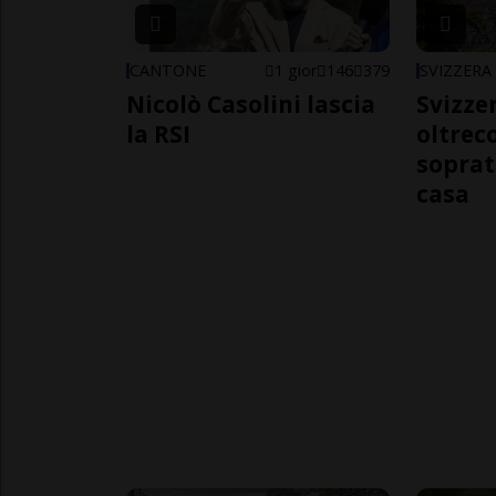
CANTONE
1 gior
146
379
SVIZZERA
Nicolò Casolini lascia
Svizzer
la RSI
oltrec
soprat
casa