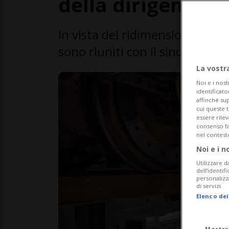
della dirigenza»
In vista dei ridimensionamenti 
sono riuniti con il sindacato 
La vostr
Noi e i nost
identificato
affinché sup
cui queste 
essere rile
consenso fac
nel contest
Noi e i n
Utilizzare d
dell’identif
personalizz
di servizi.
Elenco dei
Mostra