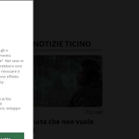
ULTIME NOTIZIE TICINO
gli o
iamento
e". Nel caso in
potrebbero non
 revocare il
anno effetto
cy.
ai fini
ti
ico, sviluppo
LOCARNO
22 min
Una giornata che non vuole
finire mai
cetto