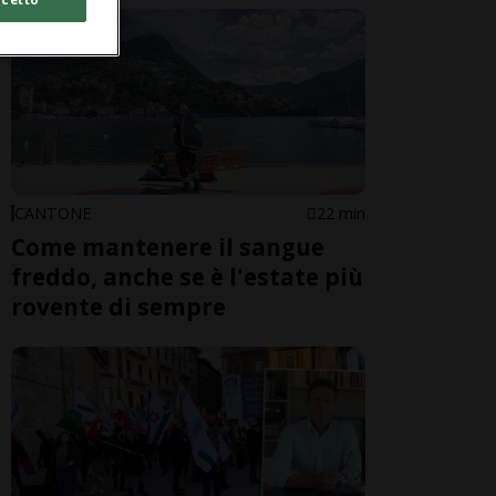
CANTONE
22 min
Come mantenere il sangue
freddo, anche se è l'estate più
rovente di sempre