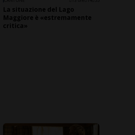
CANTONE
13 ore
14
55
La situazione del Lago
Maggiore è «estremamente
critica»