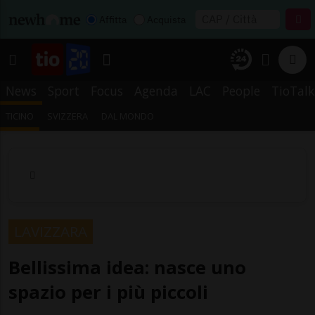
Affitta
Acquista
News
Sport
Focus
Agenda
LAC
People
TioTalk
TICINO
SVIZZERA
DAL MONDO
LAVIZZARA
Bellissima idea: nasce uno
spazio per i più piccoli