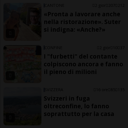
CANTONE
2 gior
207
212
«Pronta a lavorare anche
nella ristorazione». Suter
si indigna: «Anche?»
CONFINE
2 gior
10
37
I "furbetti" del contante
colpiscono ancora e fanno
il pieno di milioni
SVIZZERA
16 ore
85
135
Svizzeri in fuga
oltreconfine, lo fanno
soprattutto per la casa