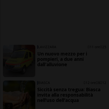
LAVIZZARA
11 ore
25
Un nuovo mezzo per i
pompieri, a due anni
dall'alluvione
BIASCA
12 ore
8
12
Siccità senza tregua: Biasca
invita alla responsabilità
nell’uso dell’acqua