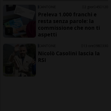
CANTONE
2 gior
45
120
Preleva 1.000 franchi e
resta senza parole: la
commissione che non ti
aspetti
CANTONE
13 ore
98
330
Nicolò Casolini lascia la
RSI