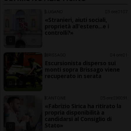
LUGANO
3 ore
1
7
«Stranieri, aiuti sociali,
proprietà all'estero...e i
controlli?»
BRISSAGO
4 ore
1
Escursionista disperso sui
monti sopra Brissago viene
recuperato in serata
CANTONE
5 ore
30
91
«Fabrizio Sirica ha ritirato la
propria disponibilità a
candidarsi al Consiglio di
Stato»