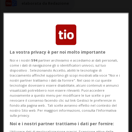
elaborata da Redazione
06 set 2024 - 12:07
Aggiornamento 14:30
La vostra privacy è per noi molto importante
LAVIZZARA - L'appuntamento è per
Noi e i nostri
594
partner archiviamo e accediamo ai dati personali,
come i dati di navigazione gli o identificatori univoci, sul tuo
domani, sabato, dalle 9.30 alle 11.30
dispositivo . Selezionando Accetto, abiliti le tecnologie di
tracciamento affinché supportino gli scopi mostrati alla voce "Noi e i
presso il Palazzo Patriziale di Peccia per
nostri partner trattiamo i dati da fornire". Nel caso in cui queste
tecnologie dovessero essere disabilitate, alcuni contenuti e annunci
visualizzati potrebbero non essere rilevanti. Puoi accedere
una mattinata di porte aperte. In
nuovamente a questo menu per modificare le tue scelte o per
revocare il consenso facendo clic sul link Gestisci le preferenze in
Lavizzara nasce uno "spazio gioco" per
fondo alla pagina web.. Tali scelte avranno effetto nel contesto del
nostro Sito web. Per maggiori informazioni, consulta l'Informativa
bambini fino ai quattro anni. Un segnale
sulla privacy.
molto positivo per l'...
Noi e i nostri partner trattiamo i dati per fornire:
Utilizzare dati di geolocalizzazione precisi. Scansione attiva delle