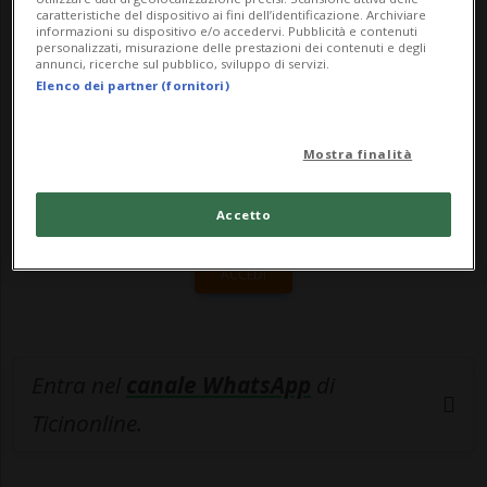
caratteristiche del dispositivo ai fini dell’identificazione. Archiviare
informazioni su dispositivo e/o accedervi. Pubblicità e contenuti
🔐 Sblocca il nostro archivio
personalizzati, misurazione delle prestazioni dei contenuti e degli
annunci, ricerche sul pubblico, sviluppo di servizi.
esclusivo!
Elenco dei partner (fornitori)
Sottoscrivi un abbonamento
Archivio
per
leggere questo articolo, oppure scegli
Mostra finalità
MyTioAbo
per accedere all'archivio e
navigare su sito e app senza pubblicità.
Accetto
ACCEDI
Entra nel
canale WhatsApp
di
Ticinonline.