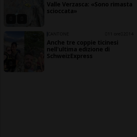
Valle Verzasca: «Sono rimasta
scioccata»
CANTONE
11 ore
2
14
Anche tre coppie ticinesi
nell'ultima edizione di
SchweizExpress