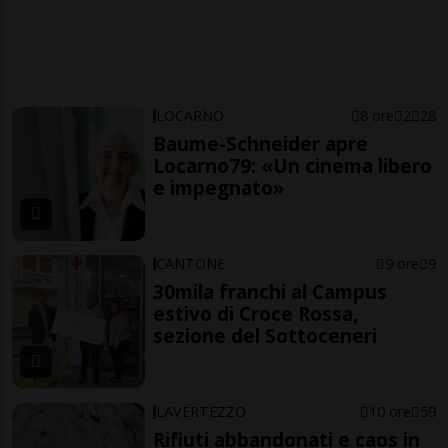
LOCARNO
8 ore
2
28
Baume-Schneider apre
Locarno79: «Un cinema libero
e impegnato»
CANTONE
9 ore
9
30mila franchi al Campus
estivo di Croce Rossa,
sezione del Sottoceneri
LAVERTEZZO
10 ore
59
Rifiuti abbandonati e caos in