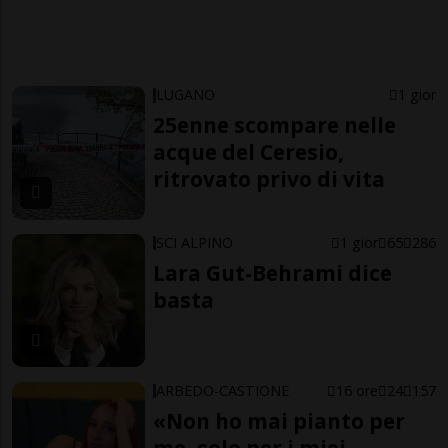
LUGANO
1 gior
25enne scompare nelle
acque del Ceresio,
ritrovato privo di vita
SCI ALPINO
1 gior
65
286
Lara Gut-Behrami dice
basta
ARBEDO-CASTIONE
16 ore
24
157
«Non ho mai pianto per
me, solo per i miei