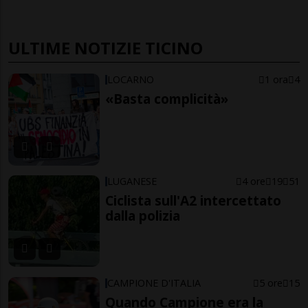
ULTIME NOTIZIE TICINO
LOCARNO
1 ora
4
«Basta complicità»
LUGANESE
4 ore
19
51
Ciclista sull'A2 intercettato
dalla polizia
CAMPIONE D'ITALIA
5 ore
15
Quando Campione era la