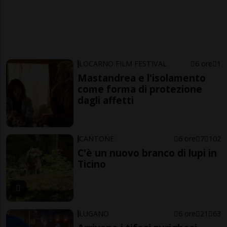
LOCARNO FILM FESTIVAL
6 ore
1
Mastandrea e l'isolamento
come forma di protezione
dagli affetti
CANTONE
6 ore
7
102
C'è un nuovo branco di lupi in
Ticino
LUGANO
6 ore
21
63