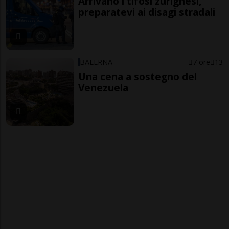
Arrivano i tifosi zurighesi,
preparatevi ai disagi stradali
BALERNA
7 ore
13
Una cena a sostegno del
Venezuela