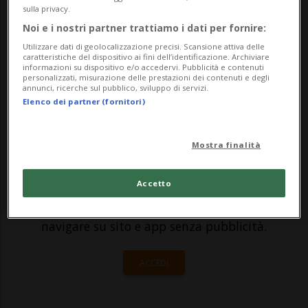
sulla privacy.
da ieri, 28 agosto, fino al primo di
Noi e i nostri partner trattiamo i dati per fornire:
settembre la troupe sarà in scena ad
Utilizzare dati di geolocalizzazione precisi. Scansione attiva delle
caratteristiche del dispositivo ai fini dell’identificazione. Archiviare
Agno, per p...
informazioni su dispositivo e/o accedervi. Pubblicità e contenuti
personalizzati, misurazione delle prestazioni dei contenuti e degli
annunci, ricerche sul pubblico, sviluppo di servizi.
Elenco dei partner (fornitori)
🔐 Sblocca il nostro archivio
esclusivo!
Mostra finalità
Sottoscrivi un abbonamento
Archivio
per
Accetto
leggere questo articolo, oppure scegli
MyTioAbo
per accedere all'archivio e
navigare su sito e app senza pubblicità.
ACCEDI