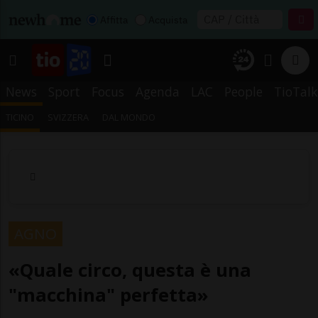
Affitta
Acquista
News
Sport
Focus
Agenda
LAC
People
TioTalk
TICINO
SVIZZERA
DAL MONDO
AGNO
«Quale circo, questa è una
"macchina" perfetta»