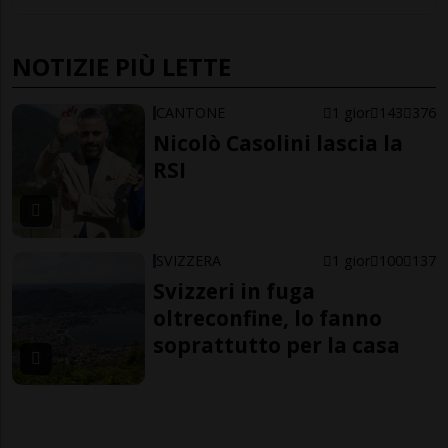
NOTIZIE PIÙ LETTE
CANTONE
1 gior
143
376
Nicolò Casolini lascia la
RSI
SVIZZERA
1 gior
100
137
Svizzeri in fuga
oltreconfine, lo fanno
soprattutto per la casa