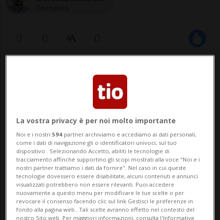
Giornalista
29 ago 2024 - 10:36
Aggiornamento 14:11
La vostra privacy è per noi molto importante
Noi e i nostri
594
partner archiviamo e accediamo ai dati personali,
come i dati di navigazione gli o identificatori univoci, sul tuo
dispositivo . Selezionando Accetto, abiliti le tecnologie di
tracciamento affinché supportino gli scopi mostrati alla voce "Noi e i
AGNO - Acrobati, clown, maschere,
nostri partner trattiamo i dati da fornire". Nel caso in cui queste
tecnologie dovessero essere disabilitate, alcuni contenuti e annunci
giocolieri e tanto altro. Il circo Medrano fa
visualizzati potrebbero non essere rilevanti. Puoi accedere
nuovamente a questo menu per modificare le tue scelte o per
tappa anche quest'anno in Ticino. Dopo i
revocare il consenso facendo clic sul link Gestisci le preferenze in
fondo alla pagina web.. Tali scelte avranno effetto nel contesto del
primi spettacoli a Sant'Antonino, ecco che
nostro Sito web. Per maggiori informazioni, consulta l'Informativa