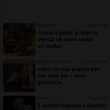
LOCARNO
1 gior
130
Crolla il palco al Monte
Verità: «È stato come
un'onda»
ARBEDO-CASTIONE
2 gior
25
154
«Non ho mai pianto per
me, solo per i miei
genitori»
ITALIA
2 gior
19
È morto Francesco Guccini