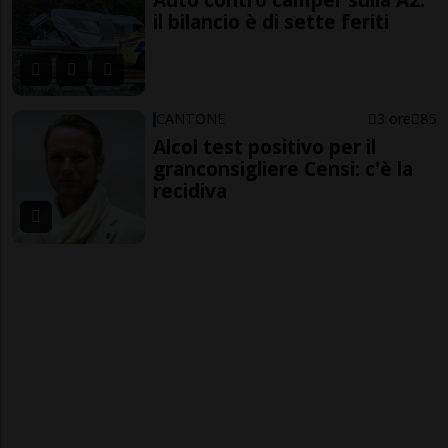
il bilancio è di sette feriti
CANTONE
3 ore
85
Alcol test positivo per il
granconsigliere Censi: c'è la
recidiva