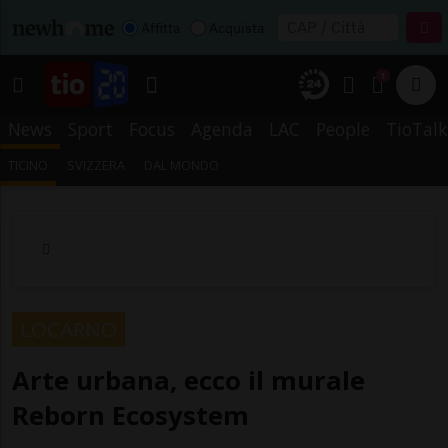
Affitta
Acquista
1
News
Sport
Focus
Agenda
LAC
People
TioTalk
TICINO
SVIZZERA
DAL MONDO
LOCARNO
Arte urbana, ecco il murale
Reborn Ecosystem