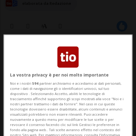
elaborata da Redazione
11 lug 2024 - 09:06
La vostra privacy è per noi molto importante
Noi e i nostri
594
partner archiviamo e accediamo ai dati personali,
come i dati di navigazione gli o identificatori univoci, sul tuo
dispositivo . Selezionando Accetto, abiliti le tecnologie di
tracciamento affinché supportino gli scopi mostrati alla voce "Noi e i
LOCARNO - È un dialogo tra natura e
nostri partner trattiamo i dati da fornire". Nel caso in cui queste
tecnologie dovessero essere disabilitate, alcuni contenuti e annunci
urbanizzazione quello rappresentato in
visualizzati potrebbero non essere rilevanti. Puoi accedere
nuovamente a questo menu per modificare le tue scelte o per
disegni e colori variopinti sul murale
revocare il consenso facendo clic sul link Gestisci le preferenze in
fondo alla pagina web.. Tali scelte avranno effetto nel contesto del
nostro Sito web. Per maggiori informazioni, consulta l'Informativa