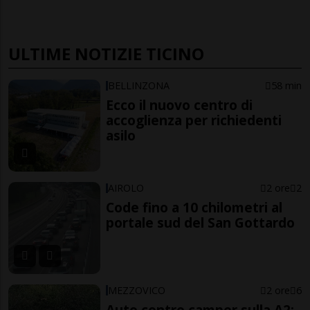
ULTIME NOTIZIE TICINO
BELLINZONA
58 min
Ecco il nuovo centro di
accoglienza per richiedenti
asilo
AIROLO
2 ore
2
Code fino a 10 chilometri al
portale sud del San Gottardo
MEZZOVICO
2 ore
6
Auto contro camper sulla A2: