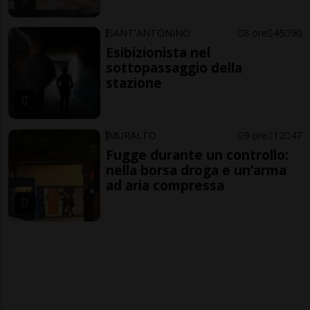
SANT'ANTONINO
8 ore
45
90
Esibizionista nel
sottopassaggio della
stazione
MURALTO
9 ore
12
47
Fugge durante un controllo:
nella borsa droga e un’arma
ad aria compressa