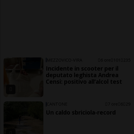
MEZZOVICO-VIRA
6 ore
101
235
Incidente in scooter per il
deputato leghista Andrea
Censi: positivo all’alcol test
CANTONE
7 ore
6
29
Un caldo sbriciola-record