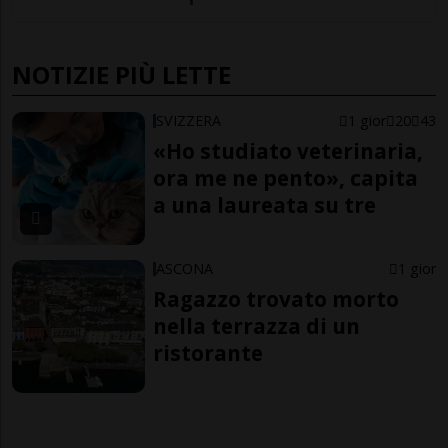
NOTIZIE PIÙ LETTE
SVIZZERA
1 gior
20
43
«Ho studiato veterinaria,
ora me ne pento», capita
a una laureata su tre
ASCONA
1 gior
Ragazzo trovato morto
nella terrazza di un
ristorante