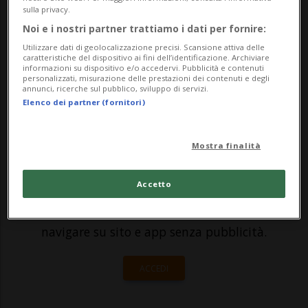
"Reborn Ecosystem" dell’artista KAK. È
sulla privacy.
questa l'opera vincitrice della prima
Noi e i nostri partner trattiamo i dati per fornire:
edizione del “Premio internazionale ARTE
Utilizzare dati di geolocalizzazione precisi. Scansione attiva delle
caratteristiche del dispositivo ai fini dell’identificazione. Archiviare
informazioni su dispositivo e/o accedervi. Pubblicità e contenuti
URBANA LOCAR...
personalizzati, misurazione delle prestazioni dei contenuti e degli
annunci, ricerche sul pubblico, sviluppo di servizi.
Elenco dei partner (fornitori)
🔐 Sblocca il nostro archivio
esclusivo!
Mostra finalità
Sottoscrivi un abbonamento
Archivio
per
Accetto
leggere questo articolo, oppure scegli
MyTioAbo
per accedere all'archivio e
navigare su sito e app senza pubblicità.
ACCEDI