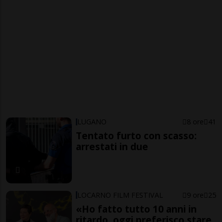
LUGANO
8 ore
41
Tentato furto con scasso:
arrestati in due
LOCARNO FILM FESTIVAL
9 ore
25
«Ho fatto tutto 10 anni in
ritardo, oggi preferisco stare