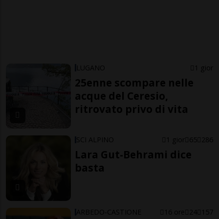
LUGANO
1 gior
25enne scompare nelle
acque del Ceresio,
ritrovato privo di vita
SCI ALPINO
1 gior
65
286
Lara Gut-Behrami dice
basta
ARBEDO-CASTIONE
16 ore
24
157