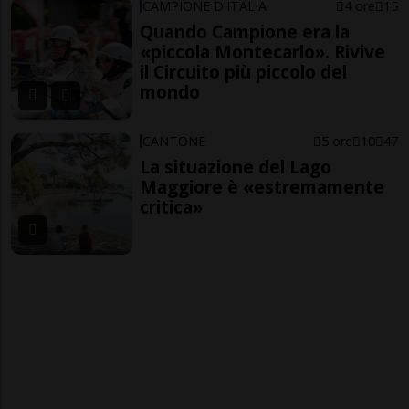
CAMPIONE D'ITALIA
4 ore
15
Quando Campione era la
«piccola Montecarlo». Rivive
il Circuito più piccolo del
mondo
CANTONE
5 ore
10
47
La situazione del Lago
Maggiore è «estremamente
critica»