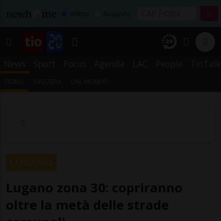
Affitta
Acquista
News
Sport
Focus
Agenda
LAC
People
TioTalk
TICINO
SVIZZERA
DAL MONDO
LUGANO
Lugano zona 30: copriranno
oltre la metà delle strade