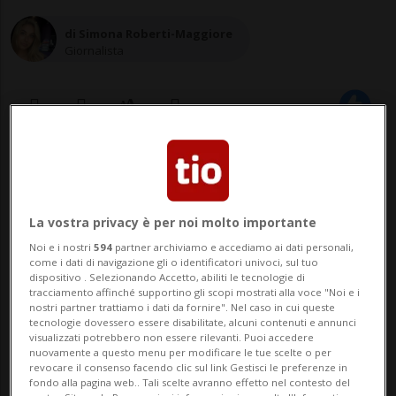
di Simona Roberti-Maggiore
Giornalista
13 lug 2023 - 14:24
26
La vostra privacy è per noi molto importante
Noi e i nostri
594
partner archiviamo e accediamo ai dati personali,
come i dati di navigazione gli o identificatori univoci, sul tuo
dispositivo . Selezionando Accetto, abiliti le tecnologie di
tracciamento affinché supportino gli scopi mostrati alla voce "Noi e i
nostri partner trattiamo i dati da fornire". Nel caso in cui queste
tecnologie dovessero essere disabilitate, alcuni contenuti e annunci
LUGANO - Nel futuro di Lugano ci sono 109
visualizzati potrebbero non essere rilevanti. Puoi accedere
nuovamente a questo menu per modificare le tue scelte o per
chilometri di strade a 30 all'ora. Il
revocare il consenso facendo clic sul link Gestisci le preferenze in
fondo alla pagina web.. Tali scelte avranno effetto nel contesto del