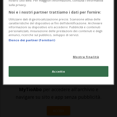
Municipio ha infatti annunciato oggi di
nostro Sito web. Per maggiori informazioni, consulta l'Informativa
sulla privacy.
aver licenziato un messaggio per
Noi e i nostri partner trattiamo i dati per fornire:
l'adozione di nuove zone con moderazione
Utilizzare dati di geolocalizzazione precisi. Scansione attiva delle
caratteristiche del dispositivo ai fini dell’identificazione. Archiviare
di velocità a 30 e 20 chilometri orari.
informazioni su dispositivo e/o accedervi. Pubblicità e contenuti
personalizzati, misurazione delle prestazioni dei contenuti e degli
annunci, ricerche sul pubblico, sviluppo di servizi.
Quest'ult...
Elenco dei partner (fornitori)
🔐 Sblocca il nostro archivio
Mostra finalità
esclusivo!
Accetto
Sottoscrivi un abbonamento
Archivio
per
leggere questo articolo, oppure scegli
MyTioAbo
per accedere all'archivio e
navigare su sito e app senza pubblicità.
ACCEDI