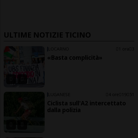
ULTIME NOTIZIE TICINO
LOCARNO
1 ora
3
«Basta complicità»
LUGANESE
4 ore
19
51
Ciclista sull'A2 intercettato
dalla polizia