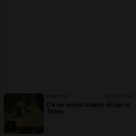
CANTONE
6 ore
7
102
C'è un nuovo branco di lupi in
Ticino