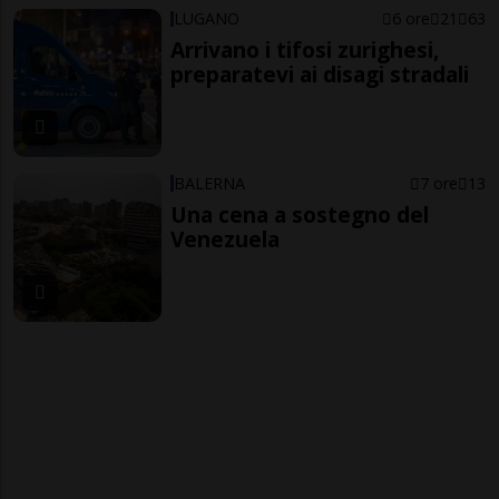
LUGANO
6 ore
21
63
Arrivano i tifosi zurighesi,
preparatevi ai disagi stradali
BALERNA
7 ore
13
Una cena a sostegno del
Venezuela