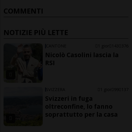
COMMENTI
NOTIZIE PIÙ LETTE
CANTONE
1 gior
143
376
Nicolò Casolini lascia la
RSI
SVIZZERA
1 gior
99
137
Svizzeri in fuga
oltreconfine, lo fanno
soprattutto per la casa