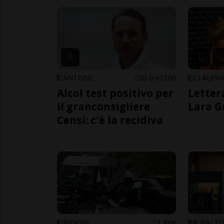
CANTONE
20 ore
160
SCI ALPI
Alcol test positivo per
Letter
il granconsigliere
Lara G
Censi: c'è la recidiva
GRIGIONI
1 gior
MURALT