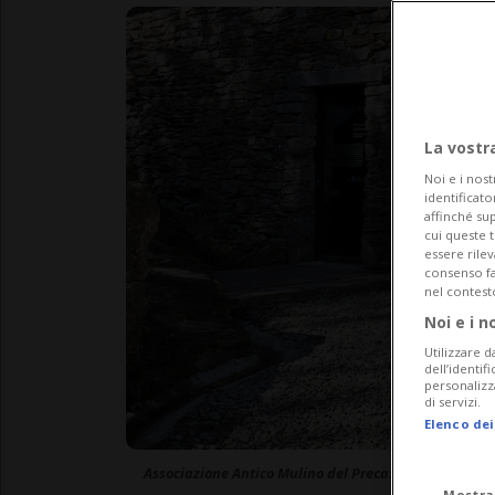
La vostr
Noi e i nost
identificato
affinché sup
cui queste 
essere rile
consenso fac
nel contest
Noi e i n
Utilizzare d
dell’identif
personalizz
di servizi.
Elenco dei
Associazione Antico Mulino del Precassino
Mostra