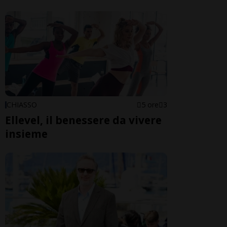
CHIASSO
5 ore
3
Ellevel, il benessere da vivere
insieme