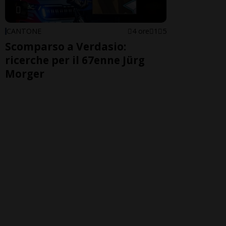
CANTONE
4 ore
1
5
Scomparso a Verdasio:
ricerche per il 67enne Jürg
Morger