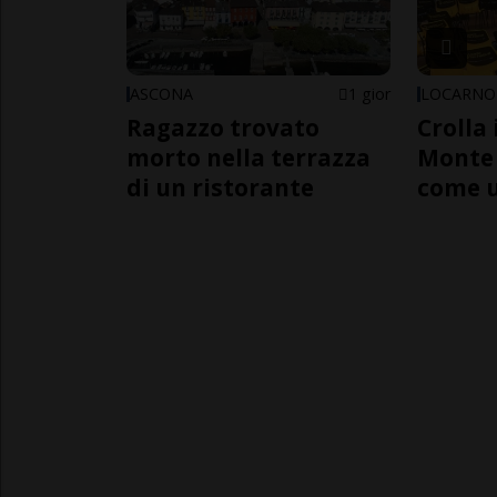
ASCONA
1 gior
LOCARNO
Ragazzo trovato
Crolla 
morto nella terrazza
Monte 
di un ristorante
come 