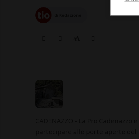
di Redazione
CADENAZZO - La Pro Cadenazzo e R
partecipare alle porte aperte del