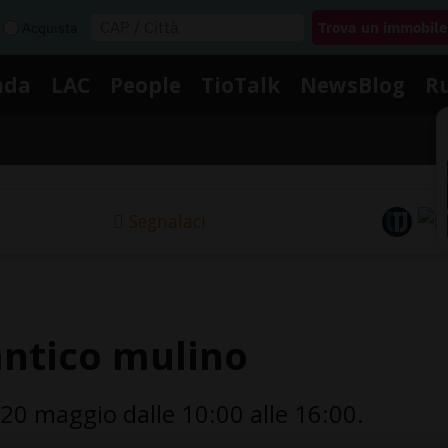
Acquista
nda
LAC
People
TioTalk
NewsBlog
R
Segnalaci
antico mulino
0 maggio dalle 10:00 alle 16:00.