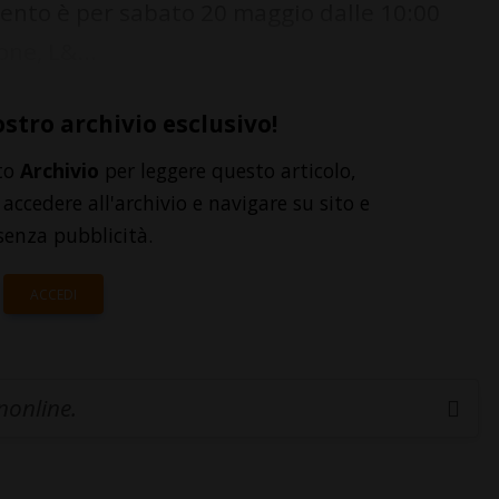
nto è per sabato 20 maggio dalle 10:00
one, L&...
ostro archivio esclusivo!
to
Archivio
per leggere questo articolo,
accedere all'archivio e navigare su sito e
senza pubblicità.
ACCEDI
inonline.