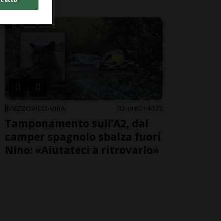
MEZZOVICO-VIRA
2 ore
14
72
Tamponamento sull’A2, dal
camper spagnolo sbalza fuori
Nino: «Aiutateci a ritrovarlo»