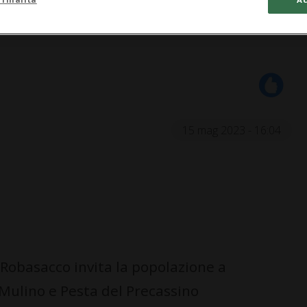
15 mag 2023 - 16:04
obasacco invita la popolazione a
 Mulino e Pesta del Precassino