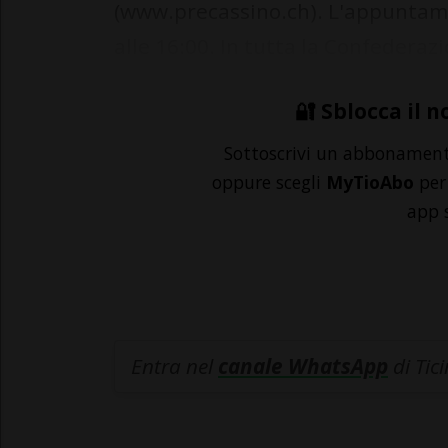
(www.precassino.ch). L'appuntame
alle 16:00. In tutta la Confederazi
🔐 Sblocca il n
Sottoscrivi un abbonamen
oppure scegli
MyTioAbo
per 
app 
Entra nel
canale WhatsApp
di Tic