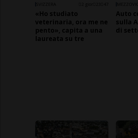
SVIZZERA
2 gior
23
47
MEZZOVI
«Ho studiato
Auto c
veterinaria, ora me ne
sulla A
pento», capita a una
di sett
laureata su tre