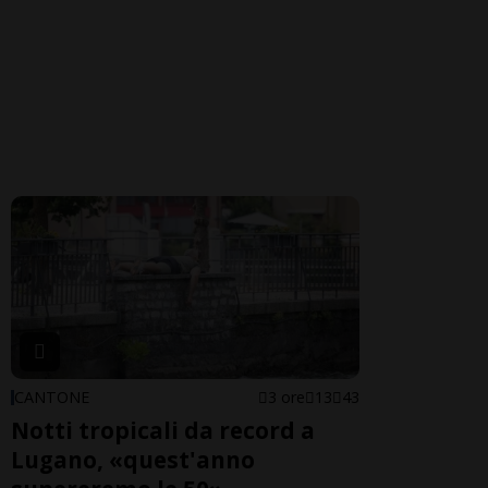
CANTONE
3 ore
13
43
Notti tropicali da record a
Lugano, «quest'anno