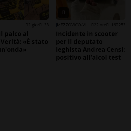
2 gior
133
MEZZOVICO-VIRA
22 ore
116
253
il palco al
Incidente in scooter
Verità: «È stato
per il deputato
un'onda»
leghista Andrea Censi:
positivo all’alcol test