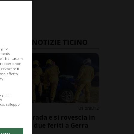
ULTIME NOTIZIE TICINO
gli o
iamento
e". Nel caso in
potrebbero non
 revocare il
anno effetto
cy.
ai fini
ti
ico, sviluppo
VERZASCA
1 ora
12
Esce di strada e si rovescia in
un prato: due feriti a Gerra
Verzasca
cetto