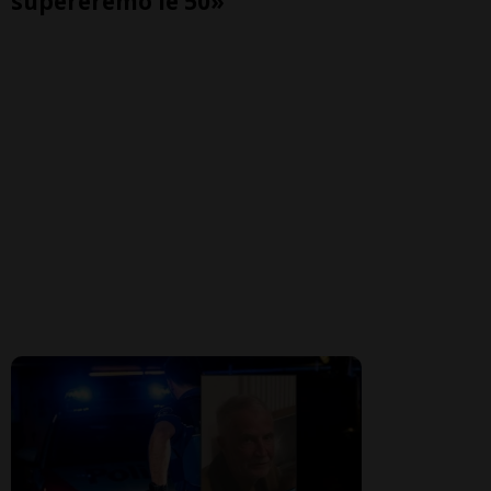
supereremo le 50»