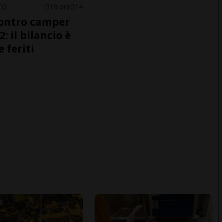
CO
19 ore
14
ontro camper
2: il bilancio è
e feriti