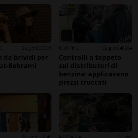
NO
2 gior
27
95
CONFINE
2 gior
48
84
a da brividi per
Controlli a tappeto
ut-Behrami
sui distributori di
benzina: applicavano
prezzi truccati
O
1 gior
13
49
VERZASCA
1 gior