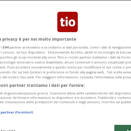
a privacy è per noi molto importante
ri
594
partner archiviamo e accediamo ai dati personali, come i dati di navigazione 
ri univoci, sul tuo dispositivo . Selezionando Accetto, abiliti le tecnologie di tracc
portino gli scopi mostrati alla voce "Noi e i nostri partner trattiamo i dati da fornir
tecnologie dovessero essere disabilitate, alcuni contenuti e annunci visualizzati 
vanti. Puoi accedere nuovamente a questo menu per modificare le tue scelte o per
endo clic sul link Gestisci le preferenze in fondo alla pagina web.. Tali scelte avr
o del nostro Sito web. Per maggiori informazioni, consulta l'Informativa sulla priva
ostri partner trattiamo i dati per fornire:
ati di geolocalizzazione precisi. Scansione attiva delle caratteristiche del dispositivo 
icazione. Archiviare informazioni su dispositivo e/o accedervi. Pubblicità e contenu
ati, misurazione delle prestazioni dei contenuti e degli annunci, ricerche sul pubbl
 partner (fornitori)
 finalità
Ac