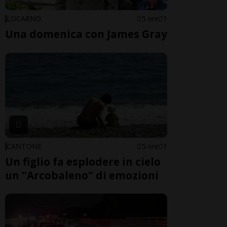
LOCARNO
5 ore
1
Una domenica con James Gray
CANTONE
5 ore
1
Un figlio fa esplodere in cielo
un "Arcobaleno" di emozioni