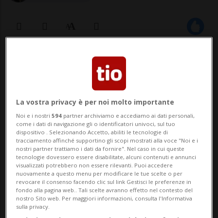
04 apr 2023 - 16:34
LUGANO - Lugano, Mendrisio, Bellinzona,
Locarno e Poschiavo. Sono le località della
La vostra privacy è per noi molto importante
Noi e i nostri
594
partner archiviamo e accediamo ai dati personali,
Svizzera italiana che hanno aderito alla
come i dati di navigazione gli o identificatori univoci, sul tuo
dispositivo . Selezionando Accetto, abiliti le tecnologie di
Festa danzante, che si terrà dal 9 al 14
tracciamento affinché supportino gli scopi mostrati alla voce "Noi e i
nostri partner trattiamo i dati da fornire". Nel caso in cui queste
maggio (con un'anteprima il 29 aprile)
tecnologie dovessero essere disabilitate, alcuni contenuti e annunci
visualizzati potrebbero non essere rilevanti. Puoi accedere
complessivamente in 30 cit...
nuovamente a questo menu per modificare le tue scelte o per
revocare il consenso facendo clic sul link Gestisci le preferenze in
fondo alla pagina web.. Tali scelte avranno effetto nel contesto del
nostro Sito web. Per maggiori informazioni, consulta l'Informativa
🔐 Sblocca il nostro archivio
sulla privacy.