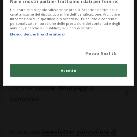
esclusivo!
Noi e i nostri partner trattiamo i dati per fornire:
Utilizzare dati di geolocalizzazione precisi. Scansione attiva delle
Sottoscrivi un abbonamento
Archivio
per
caratteristiche del dispositivo ai fini dell’identificazione. Archiviare
informazioni su dispositivo e/o accedervi. Pubblicità e contenuti
leggere questo articolo, oppure scegli
personalizzati, misurazione delle prestazioni dei contenuti e degli
annunci, ricerche sul pubblico, sviluppo di servizi.
MyTioAbo
per accedere all'archivio e
Elenco dei partner (fornitori)
navigare su sito e app senza pubblicità.
Mostra finalità
ACCEDI
Accetto
Entra nel
canale WhatsApp
di
Ticinonline.
Iscriviti alla
newsletter giornaliera di