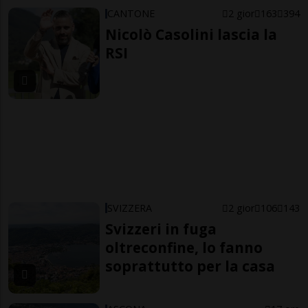
CANTONE
2 gior
163
394
Nicolò Casolini lascia la
RSI
SVIZZERA
2 gior
106
143
Svizzeri in fuga
oltreconfine, lo fanno
soprattutto per la casa