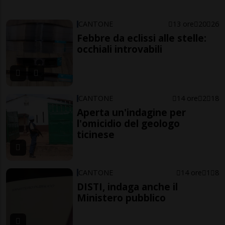
CANTONE
13 ore
20
26
Febbre da eclissi alle stelle:
occhiali introvabili
CANTONE
14 ore
2
18
Aperta un'indagine per
l'omicidio del geologo
ticinese
CANTONE
14 ore
1
8
DISTI, indaga anche il
Ministero pubblico