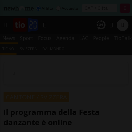
Affitta
Acquista
News
Sport
Focus
Agenda
LAC
People
TioTalk
TICINO
SVIZZERA
DAL MONDO
CANTONE / SVIZZERA
Il programma della Festa
danzante è online