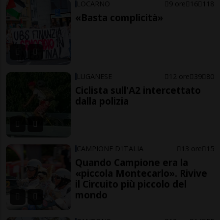
LOCARNO
9 ore
16
118
«Basta complicità»
LUGANESE
12 ore
39
80
Ciclista sull'A2 intercettato
dalla polizia
CAMPIONE D'ITALIA
13 ore
15
Quando Campione era la
«piccola Montecarlo». Rivive
il Circuito più piccolo del
mondo