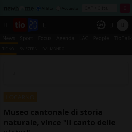
Affitta
Acquista
News
Sport
Focus
Agenda
LAC
People
TioTalk
TICINO
SVIZZERA
DAL MONDO
LOCARNO
Museo cantonale di storia
naturale, vince "Il canto delle