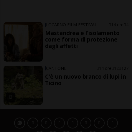
LOCARNO FILM FESTIVAL
14 ore
4
Mastandrea e l'isolamento
come forma di protezione
dagli affetti
CANTONE
14 ore
12
127
C'è un nuovo branco di lupi in
Ticino