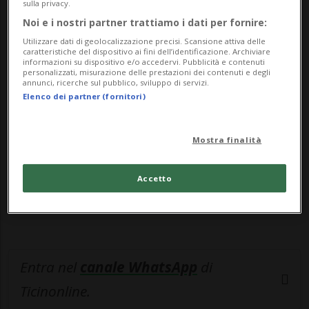
Bienne...
sulla privacy.
Noi e i nostri partner trattiamo i dati per fornire:
Utilizzare dati di geolocalizzazione precisi. Scansione attiva delle
🔐 Sblocca il nostro archivio
caratteristiche del dispositivo ai fini dell’identificazione. Archiviare
informazioni su dispositivo e/o accedervi. Pubblicità e contenuti
esclusivo!
personalizzati, misurazione delle prestazioni dei contenuti e degli
annunci, ricerche sul pubblico, sviluppo di servizi.
Elenco dei partner (fornitori)
Sottoscrivi un abbonamento
Archivio
per
leggere questo articolo, oppure scegli
MyTioAbo
per accedere all'archivio e
Mostra finalità
navigare su sito e app senza pubblicità.
Accetto
ACCEDI
Entra nel
canale WhatsApp
di
Ticinonline.