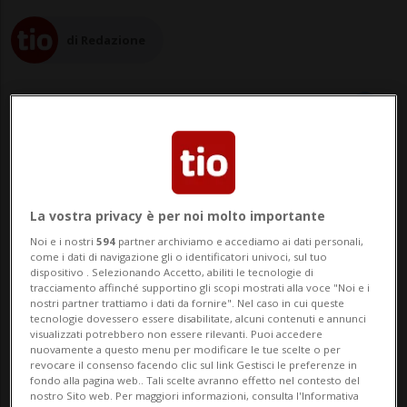
di Redazione
10 feb 2023 - 10:55
LOCARNO - Il progetto “IL CANTO DELLE
La vostra privacy è per noi molto importante
Noi e i nostri
594
partner archiviamo e accediamo ai dati personali,
PIETRE” - presentato dal gruppo
come i dati di navigazione gli o identificatori univoci, sul tuo
dispositivo . Selezionando Accetto, abiliti le tecnologie di
interdisciplinare guidato dalla comunità di
tracciamento affinché supportino gli scopi mostrati alla voce "Noi e i
nostri partner trattiamo i dati da fornire". Nel caso in cui queste
lavoro composta dagli studi BUZZI studio
tecnologie dovessero essere disabilitate, alcuni contenuti e annunci
visualizzati potrebbero non essere rilevanti. Puoi accedere
d’architettura di Locarno e
nuovamente a questo menu per modificare le tue scelte o per
revocare il consenso facendo clic sul link Gestisci le preferenze in
Genossenschaft :mlzd Architekten di
fondo alla pagina web.. Tali scelte avranno effetto nel contesto del
nostro Sito web. Per maggiori informazioni, consulta l'Informativa