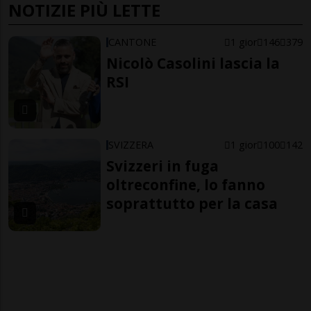
NOTIZIE PIÙ LETTE
CANTONE
1 gior
146
379
Nicolò Casolini lascia la
RSI
SVIZZERA
1 gior
100
142
Svizzeri in fuga
oltreconfine, lo fanno
soprattutto per la casa