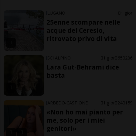
LUGANO
1 gior
25enne scompare nelle
acque del Ceresio,
ritrovato privo di vita
SCI ALPINO
1 gior
65
286
Lara Gut-Behrami dice
basta
ARBEDO-CASTIONE
1 gior
24
159
«Non ho mai pianto per
me, solo per i miei
genitori»