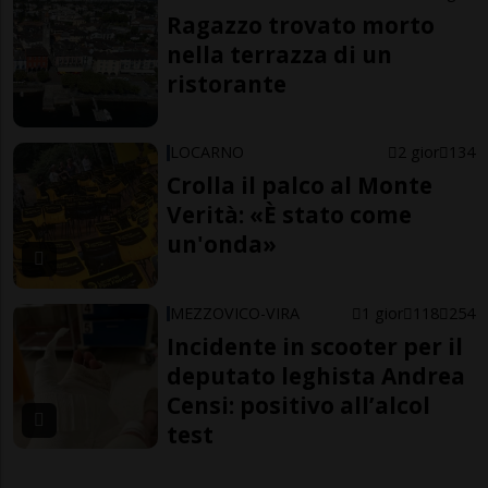
Ragazzo trovato morto
nella terrazza di un
ristorante
LOCARNO
2 gior
134
Crolla il palco al Monte
Verità: «È stato come
un'onda»
MEZZOVICO-VIRA
1 gior
118
254
Incidente in scooter per il
deputato leghista Andrea
Censi: positivo all’alcol
test