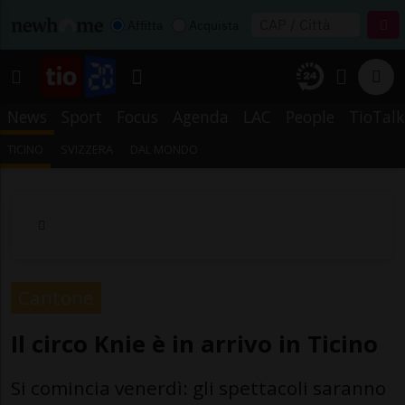
Affitta
Acquista
News
Sport
Focus
Agenda
LAC
People
TioTalk
TICINO
SVIZZERA
DAL MONDO
Cantone
Il circo Knie è in arrivo in Ticino
Si comincia venerdì: gli spettacoli saranno