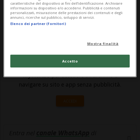
venerdì a domenica 4 dicembre. Gli
caratteristiche del dispositivo ai fini dell’identificazione. Archiviare
informazioni su dispositivo e/o accedervi. Pubblicità e contenuti
spettacoli saranno 10. Sarà l'unica t...
personalizzati, misurazione delle prestazioni dei contenuti e degli
annunci, ricerche sul pubblico, sviluppo di servizi.
Elenco dei partner (fornitori)
🔐 Sblocca il nostro archivio
esclusivo!
Mostra finalità
Sottoscrivi un abbonamento
Archivio
per
Accetto
leggere questo articolo, oppure scegli
MyTioAbo
per accedere all'archivio e
navigare su sito e app senza pubblicità.
ACCEDI
Entra nel
canale WhatsApp
di