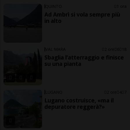
QUINTO
1 ora
Ad Ambrì si vola sempre più
in alto
VAL MARA
2 ore
6
18
Sbaglia l’atterraggio e finisce
su una pianta
LUGANO
2 ore
4
7
Lugano costruisce, «ma il
depuratore reggerà?»