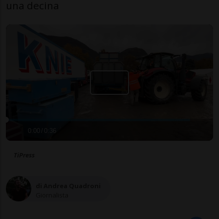
una decina
0:00
/
0:36
TiPress
di Andrea Quadroni
Giornalista