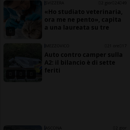
SVIZZERA
2 gior
24
49
«Ho studiato veterinaria,
ora me ne pento», capita
a una laureata su tre
MEZZOVICO
21 ore
17
Auto contro camper sulla
A2: il bilancio è di sette
feriti
ASCONA
2 gior