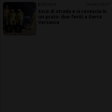
VERZASCA
4 ore
19
27
Esce di strada e si rovescia in
un prato: due feriti a Gerra
Verzasca