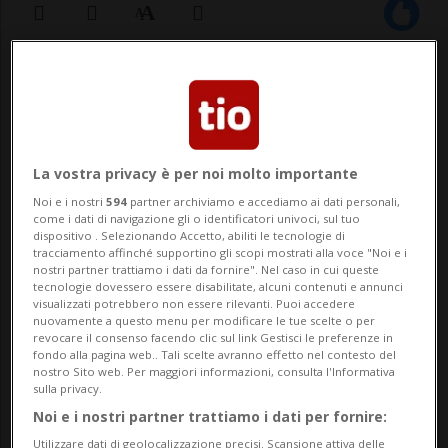
22 nov 2022 - 12:36
Aggiornamento 16:14
8
La vostra privacy è per noi molto importante
Noi e i nostri
594
partner archiviamo e accediamo ai dati personali,
come i dati di navigazione gli o identificatori univoci, sul tuo
dispositivo . Selezionando Accetto, abiliti le tecnologie di
tracciamento affinché supportino gli scopi mostrati alla voce "Noi e i
nostri partner trattiamo i dati da fornire". Nel caso in cui queste
tecnologie dovessero essere disabilitate, alcuni contenuti e annunci
visualizzati potrebbero non essere rilevanti. Puoi accedere
LUGANO - Ci siamo quasi: le operazioni di
nuovamente a questo menu per modificare le tue scelte o per
revocare il consenso facendo clic sul link Gestisci le preferenze in
montaggio stanno per concludersi. Il circo
fondo alla pagina web.. Tali scelte avranno effetto nel contesto del
nostro Sito web. Per maggiori informazioni, consulta l'Informativa
Knie metterà in scena il suo nuovo
sulla privacy.
spettacolo a Lugano, allo stadio, da
Noi e i nostri partner trattiamo i dati per fornire:
Utilizzare dati di geolocalizzazione precisi. Scansione attiva delle