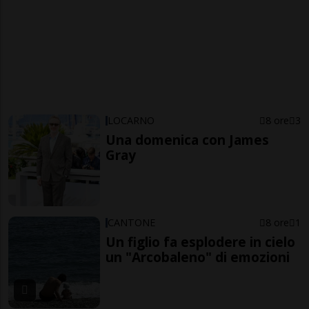
LOCARNO
8 ore
3
Una domenica con James
Gray
CANTONE
8 ore
1
Un figlio fa esplodere in cielo
un "Arcobaleno" di emozioni