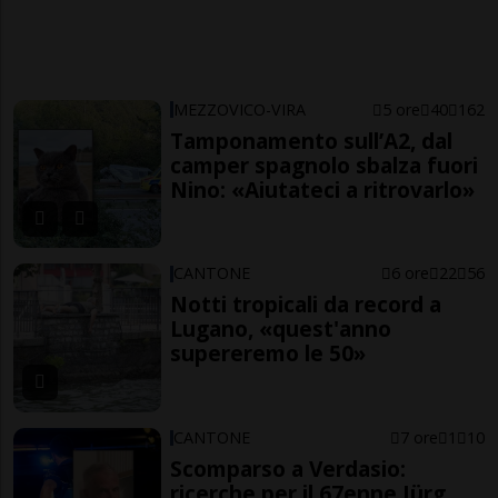
MEZZOVICO-VIRA
5 ore
40
162
Tamponamento sull’A2, dal
camper spagnolo sbalza fuori
Nino: «Aiutateci a ritrovarlo»
CANTONE
6 ore
22
56
Notti tropicali da record a
Lugano, «quest'anno
supereremo le 50»
CANTONE
7 ore
1
10
Scomparso a Verdasio:
ricerche per il 67enne Jürg