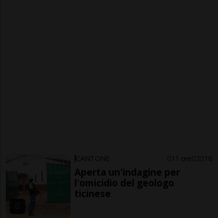
CANTONE
11 ore
2
16
Aperta un'indagine per
l'omicidio del geologo
ticinese