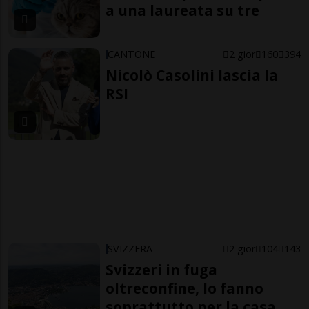
a una laureata su tre
CANTONE
2 gior
160
394
Nicolò Casolini lascia la
RSI
SVIZZERA
2 gior
104
143
Svizzeri in fuga
oltreconfine, lo fanno
soprattutto per la casa