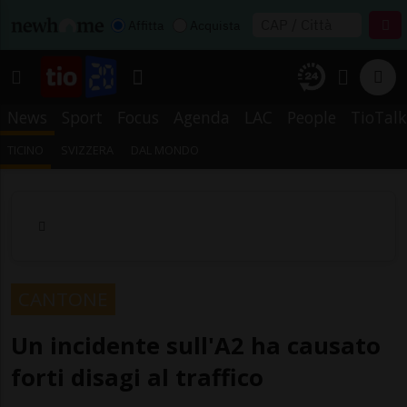
Affitta
Acquista
News
Sport
Focus
Agenda
LAC
People
TioTalk
TICINO
SVIZZERA
DAL MONDO
CANTONE
Un incidente sull'A2 ha causato
forti disagi al traffico