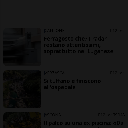
CANTONE
12 ore
Ferragosto che? I radar
restano attentissimi,
soprattutto nel Luganese
VERZASCA
12 ore
Si tuffano e finiscono
all'ospedale
ASCONA
12 ore
9
48
Il palco su una ex piscina: «Da