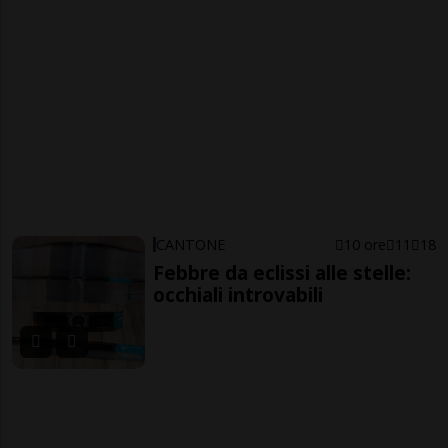
CANTONE
10 ore
11
18
Febbre da eclissi alle stelle:
occhiali introvabili