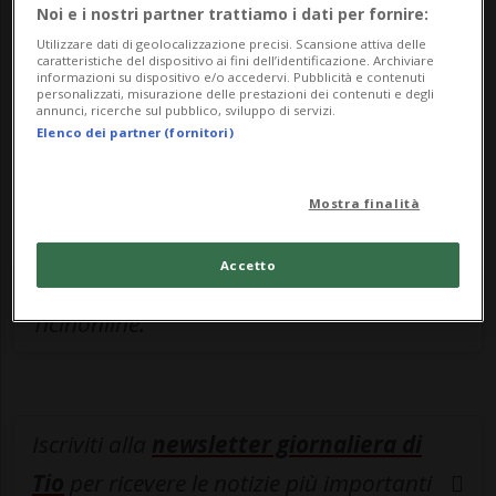
Sottoscrivi un abbonamento
Archivio
per
Noi e i nostri partner trattiamo i dati per fornire:
leggere questo articolo, oppure scegli
Utilizzare dati di geolocalizzazione precisi. Scansione attiva delle
caratteristiche del dispositivo ai fini dell’identificazione. Archiviare
MyTioAbo
per accedere all'archivio e
informazioni su dispositivo e/o accedervi. Pubblicità e contenuti
personalizzati, misurazione delle prestazioni dei contenuti e degli
navigare su sito e app senza pubblicità.
annunci, ricerche sul pubblico, sviluppo di servizi.
Elenco dei partner (fornitori)
ACCEDI
Mostra finalità
Accetto
Entra nel
canale WhatsApp
di
Ticinonline.
Iscriviti alla
newsletter giornaliera di
Tio
per ricevere le notizie più importanti