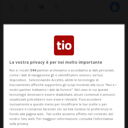
27 apr 2022 - 18:54
Aggiornamento 19:44
GRANCIA - Un incidente avvenuto attorno
alle 18.30 sull'autostrada A2, in direzione
sud, ha causando parecchi disagi alla
La vostra privacy è per noi molto importante
circolazione. I rallentamenti, stando alle
Noi e i nostri
594
partner archiviamo e accediamo ai dati personali,
come i dati di navigazione gli o identificatori univoci, sul tuo
informazioni fornite dal TCS, hanno
dispositivo . Selezionando Accetto, abiliti le tecnologie di
tracciamento affinché supportino gli scopi mostrati alla voce "Noi e i
nostri partner trattiamo i dati da fornire". Nel caso in cui queste
superato la galleria della Collina d'Oro. A...
tecnologie dovessero essere disabilitate, alcuni contenuti e annunci
visualizzati potrebbero non essere rilevanti. Puoi accedere
nuovamente a questo menu per modificare le tue scelte o per
🔐 Sblocca il nostro archivio
revocare il consenso facendo clic sul link Gestisci le preferenze in
fondo alla pagina web.. Tali scelte avranno effetto nel contesto del
esclusivo!
nostro Sito web. Per maggiori informazioni, consulta l'Informativa
sulla privacy.