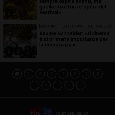
sempre ospita eventi, ma
quella struttura è opera del
Festival»
LOCARNO FILM FESTIVAL
13 ore
5
26
Baume-Schneider: «Il cinema
è di primaria importanza per
la democrazia»
TICINONLINE SA