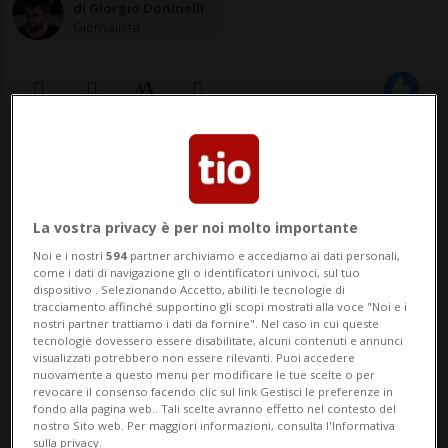
di Giorgio Doninelli
Giornalista
14 gen 2022 - 14:21
BELLINZONA - Il Dipartimento
La vostra privacy è per noi molto importante
dell’educazione, della cultura e dello sport
Noi e i nostri
594
partner archiviamo e accediamo ai dati personali,
come i dati di navigazione gli o identificatori univoci, sul tuo
(DECS), tramite la Divisione della cultura e
dispositivo . Selezionando Accetto, abiliti le tecnologie di
tracciamento affinché supportino gli scopi mostrati alla voce "Noi e i
degli studi universitari (DCSU) ha scelto gli
nostri partner trattiamo i dati da fornire". Nel caso in cui queste
tecnologie dovessero essere disabilitate, alcuni contenuti e annunci
artisti che realizzeranno le opere d’arte
visualizzati potrebbero non essere rilevanti. Puoi accedere
nuovamente a questo menu per modificare le tue scelte o per
per i campus universitari di Lu...
revocare il consenso facendo clic sul link Gestisci le preferenze in
fondo alla pagina web.. Tali scelte avranno effetto nel contesto del
nostro Sito web. Per maggiori informazioni, consulta l'Informativa
sulla privacy.