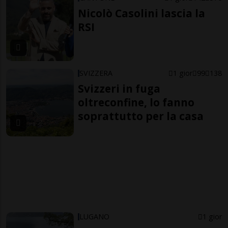
Nicolò Casolini lascia la
RSI
SVIZZERA
1 gior
99
138
Svizzeri in fuga
oltreconfine, lo fanno
soprattutto per la casa
LUGANO
1 gior