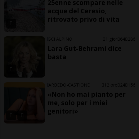
25enne scompare nelle
acque del Ceresio,
ritrovato privo di vita
SCI ALPINO
1 gior
64
286
Lara Gut-Behrami dice
basta
ARBEDO-CASTIONE
12 ore
24
156
«Non ho mai pianto per
me, solo per i miei
genitori»