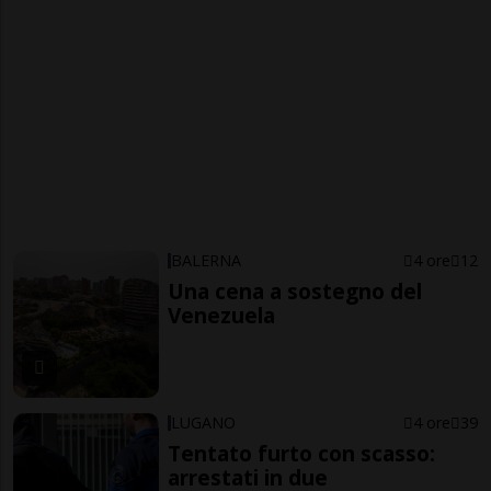
BALERNA
4 ore
12
Una cena a sostegno del
Venezuela
LUGANO
4 ore
39
Tentato furto con scasso:
arrestati in due