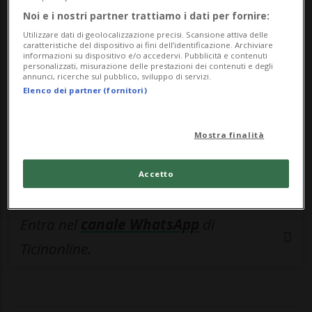
🔐 Sblocca il nostro archivio
Noi e i nostri partner trattiamo i dati per fornire:
esclusivo!
Utilizzare dati di geolocalizzazione precisi. Scansione attiva delle
caratteristiche del dispositivo ai fini dell’identificazione. Archiviare
Sottoscrivi un abbonamento
Archivio
per
informazioni su dispositivo e/o accedervi. Pubblicità e contenuti
personalizzati, misurazione delle prestazioni dei contenuti e degli
leggere questo articolo, oppure scegli
annunci, ricerche sul pubblico, sviluppo di servizi.
Elenco dei partner (fornitori)
MyTioAbo
per accedere all'archivio e
navigare su sito e app senza pubblicità.
Mostra finalità
ACCEDI
Accetto
Entra nel
canale WhatsApp
di
Ticinonline.