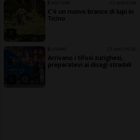
CANTONE
2 ore
3
46
C'è un nuovo branco di lupi in
Ticino
LUGANO
3 ore
16
30
Arrivano i tifosi zurighesi,
preparatevi ai disagi stradali