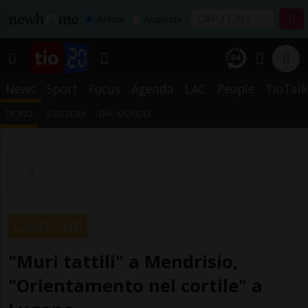
Affitta
Acquista
News
Sport
Focus
Agenda
LAC
People
TioTalk
TICINO
SVIZZERA
DAL MONDO
CANTONE
"Muri tattili" a Mendrisio,
"Orientamento nel cortile" a