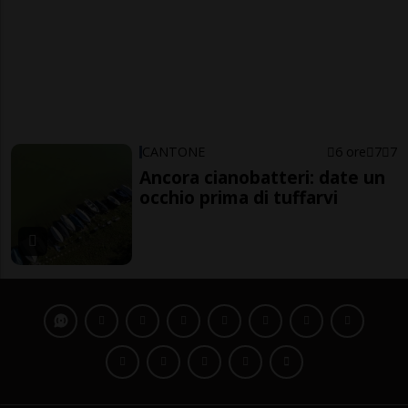
CANTONE
6 ore
7
7
Ancora cianobatteri: date un
occhio prima di tuffarvi