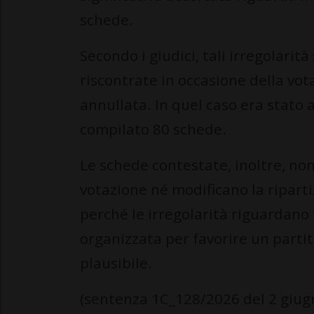
schede.
Secondo i giudici, tali irregolarità
riscontrate in occasione della vo
annullata. In quel caso era stato
compilato 80 schede.
Le schede contestate, inoltre, non
votazione né modificano la ripartiz
perché le irregolarità riguardano t
organizzata per favorire un part
plausibile.
(sentenza 1C_128/2026 del 2 giug