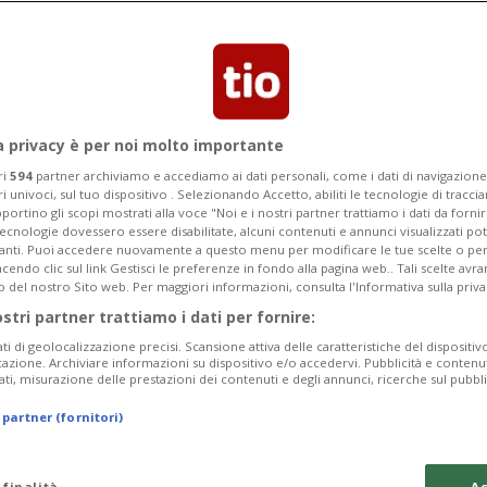
sentato che contestava i risultati
a privacy è per noi molto importante
ri
594
partner archiviamo e accediamo ai dati personali, come i dati di navigazione 
ri univoci, sul tuo dispositivo . Selezionando Accetto, abiliti le tecnologie di tracc
portino gli scopi mostrati alla voce "Noi e i nostri partner trattiamo i dati da fornir
tecnologie dovessero essere disabilitate, alcuni contenuti e annunci visualizzati 
vanti. Puoi accedere nuovamente a questo menu per modificare le tue scelte o per
endo clic sul link Gestisci le preferenze in fondo alla pagina web.. Tali scelte avr
o del nostro Sito web. Per maggiori informazioni, consulta l'Informativa sulla priva
ostri partner trattiamo i dati per fornire:
ati di geolocalizzazione precisi. Scansione attiva delle caratteristiche del dispositivo 
icazione. Archiviare informazioni su dispositivo e/o accedervi. Pubblicità e contenu
ati, misurazione delle prestazioni dei contenuti e degli annunci, ricerche sul pubbl
 partner (fornitori)
 finalità
Ac