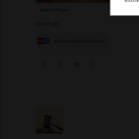
Deposit Photos
Fonte ats
elaborata da Redazione