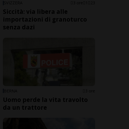
SVIZZERA
3 ore
1
23
Siccità: via libera alle
importazioni di granoturco
senza dazi
BERNA
3 ore
Uomo perde la vita travolto
da un trattore