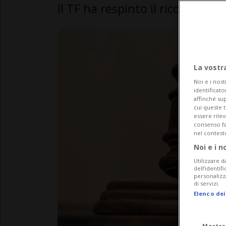
Il TF ha respinto il ricorso pre
La vostr
Noi e i nost
identificato
affinché sup
cui queste 
essere rile
consenso fac
nel contest
Noi e i n
Utilizzare d
dell’identif
personalizz
di servizi.
Elenco dei
Mostra