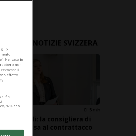
ULTIME NOTIZIE SVIZZERA
gli o
iamento
e". Nel caso in
potrebbero non
 revocare il
anno effetto
cy.
ai fini
ti
ico, sviluppo
VAUD
15 min
Caso Dittli: la consigliera di
Stato passa al contrattacco
cetto