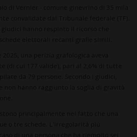
io di Vernier - comune ginevrino di 35 mila
nte convalidate dal Tribunale federale (TF).
 giudici hanno respinto il ricorso che
schede elettorali recanti grafie simili.
 2025, una perizia grafologica aveva
 (di cui 177 valide), pari al 2,6% di tutte
late da 79 persone. Secondo i giudici,
te non hanno raggiunto la soglia di gravità
ione.
sistono principalmente nel fatto che una
e o tre schede. L'irregolarità più
l caso di una persona che ha riempito sei