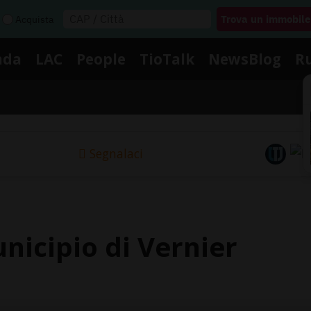
Acquista
nda
LAC
People
TioTalk
NewsBlog
R
Segnalaci
unicipio di Vernier