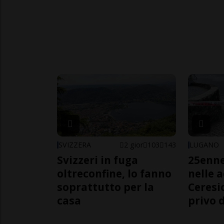
SVIZZERA
2 gior
103
143
LUGANO
Svizzeri in fuga
25enn
oltreconfine, lo fanno
nelle 
soprattutto per la
Ceresi
casa
privo d