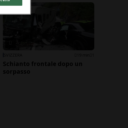
SVIZZERA
19 min
1
Schianto frontale dopo un
sorpasso