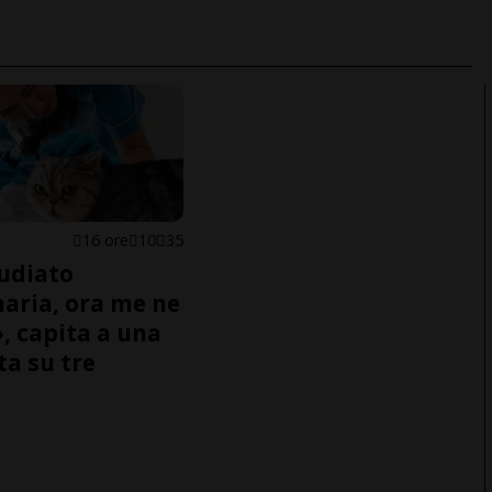
16 ore
10
35
udiato
naria, ora me ne
, capita a una
ta su tre