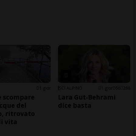
1 gior
SCI ALPINO
1 gior
66
288
e scompare
Lara Gut-Behrami
acque del
dice basta
o, ritrovato
i vita