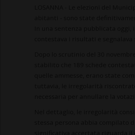
LOSANNA - Le elezioni del Municip
abitanti - sono state definitivame
In una sentenza pubblicata oggi, i
contestava i risultati e segnalava 
Dopo lo scrutinio del 30 novembre
stabilito che 189 schede contestate
quelle ammesse, erano state compi
tuttavia, le irregolarità riscontra
necessaria per annullare la votaz
Nel dettaglio, le irregolarità con
stessa persona abbia compilato du
significativa accertata riguarda i