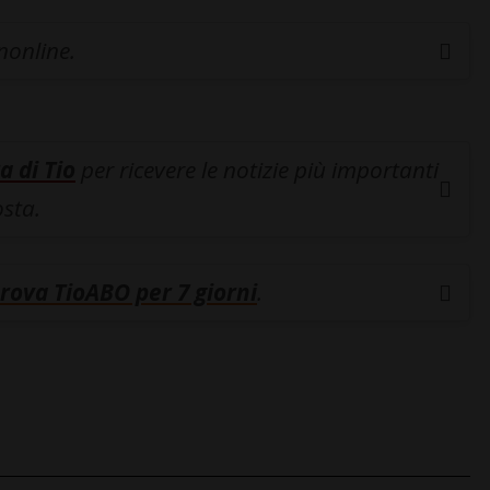
inonline.
a di Tio
per ricevere le notizie più importanti
osta.
rova TioABO per 7 giorni
.