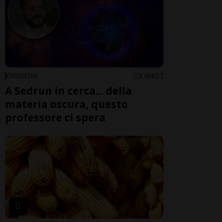
GRIGIONI
3 ore
7
A Sedrun in cerca... della
materia oscura, questo
professore ci spera