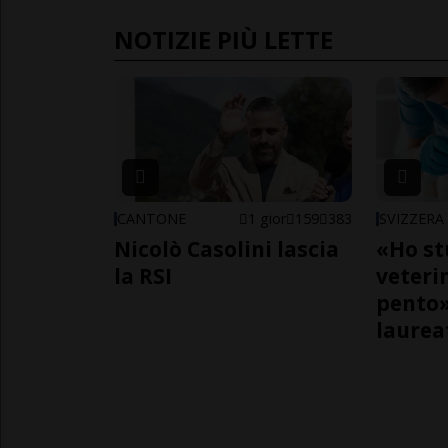
NOTIZIE PIÙ LETTE
CANTONE
1 gior
159
383
SVIZZERA
Nicolò Casolini lascia
«Ho st
la RSI
veteri
pento»
laurea