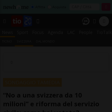
Affitta
Acquista
News
Sport
Focus
Agenda
LAC
People
TioTalk
TICINO
SVIZZERA
DAL MONDO
SONDAGGIO TAMEDIA
“No a una svizzera da 10
milioni” e riforma del servizio