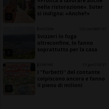
«Pronta a lavorare anche
nella ristorazione». Suter
si indigna: «Anche?»
SVIZZERA
22 ore
89
137
Svizzeri in fuga
oltreconfine, lo fanno
soprattutto per la casa
CONFINE
3 gior
10
37
I "furbetti" del contante
colpiscono ancora e fanno
il pieno di milioni