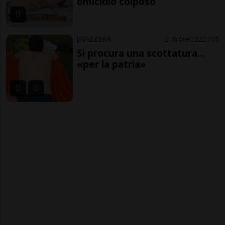
omicidio colposo
SVIZZERA
16 ore
22
105
Si procura una scottatura...
«per la patria»