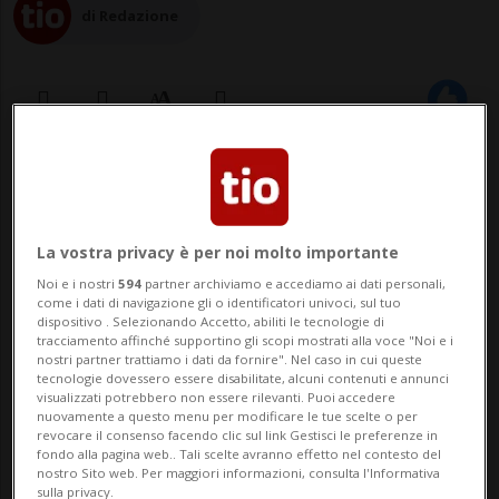
di Redazione
11 giu 2026 - 06:30
Aggiornamento 13:02
Questo 14 giugno 2026 gli aventi diritto di
La vostra privacy è per noi molto importante
voto svizzeri si esprimono sull’iniziativa
Noi e i nostri
594
partner archiviamo e accediamo ai dati personali,
come i dati di navigazione gli o identificatori univoci, sul tuo
popolare “No a una Svizzera da 10 milioni!
dispositivo . Selezionando Accetto, abiliti le tecnologie di
tracciamento affinché supportino gli scopi mostrati alla voce "Noi e i
(Iniziativa per la sostenibilità)” e sulla
nostri partner trattiamo i dati da fornire". Nel caso in cui queste
tecnologie dovessero essere disabilitate, alcuni contenuti e annunci
riforma della legge per il servizio civile.
visualizzati potrebbero non essere rilevanti. Puoi accedere
nuovamente a questo menu per modificare le tue scelte o per
revocare il consenso facendo clic sul link Gestisci le preferenze in
fondo alla pagina web.. Tali scelte avranno effetto nel contesto del
E tu, come hai votato? Raccontacelo e
nostro Sito web. Per maggiori informazioni, consulta l'Informativa
sulla privacy.