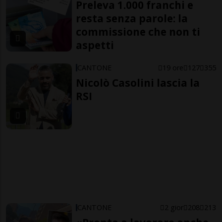
Preleva 1.000 franchi e
resta senza parole: la
commissione che non ti
aspetti
CANTONE
19 ore
127
355
Nicolò Casolini lascia la
RSI
CANTONE
2 gior
208
213