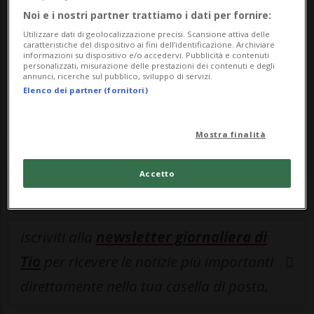
partecipa al sondaggio post-voto di 20
Noi e i nostri partner trattiamo i dati per fornire:
minuti e del gruppo Tamedia
cliccando
Utilizzare dati di geolocalizzazione precisi. Scansione attiva delle
caratteristiche del dispositivo ai fini dell’identificazione. Archiviare
qui
.
informazioni su dispositivo e/o accedervi. Pubblicità e contenuti
personalizzati, misurazione delle prestazioni dei contenuti e degli
annunci, ricerche sul pubblico, sviluppo di servizi.
Grazie mille!
Elenco dei partner (fornitori)
Entra nel
canale WhatsApp
di
Mostra finalità
Ticinonline.
Accetto
Iscriviti alla
newsletter giornaliera di
Tio
per ricevere le notizie più importanti
direttamente nella tua casella di posta.