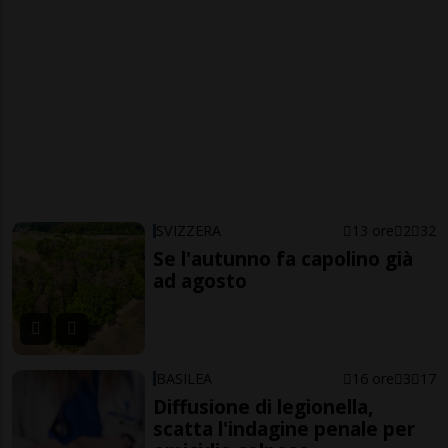
SVIZZERA
13 ore
2
32
Se l'autunno fa capolino già
ad agosto
BASILEA
16 ore
3
17
Diffusione di legionella,
scatta l'indagine penale per