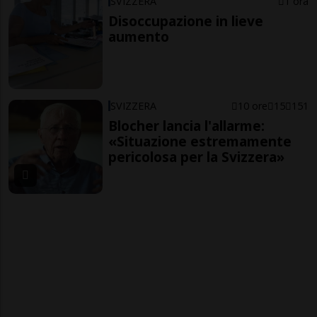
SVIZZERA
1 ora
Disoccupazione in lieve
aumento
SVIZZERA
10 ore
15
151
Blocher lancia l'allarme:
«Situazione estremamente
pericolosa per la Svizzera»