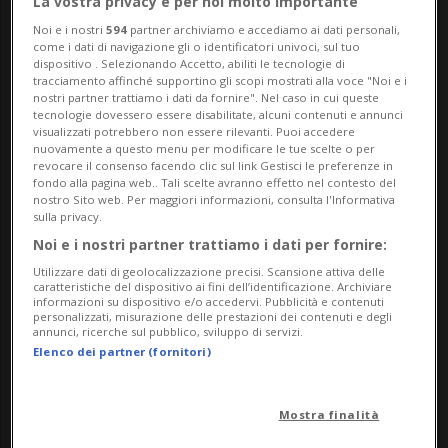
La vostra privacy è per noi molto importante
costruzione di alta qualità", spiega
Noi e i nostri
594
partner archiviamo e accediamo ai dati personali,
come i dati di navigazione gli o identificatori univoci, sul tuo
Cristina Schaffner, direttrice di
dispositivo . Selezionando Accetto, abiliti le tecnologie di
tracciamento affinché supportino gli scopi mostrati alla voce "Noi e i
CostruzioneSvizzera. Secondo la
nostri partner trattiamo i dati da fornire". Nel caso in cui queste
tecnologie dovessero essere disabilitate, alcuni contenuti e annunci
Segreteria di Stato dell'economia, nel 2023
visualizzati potrebbero non essere rilevanti. Puoi accedere
nuovamente a questo menu per modificare le tue scelte o per
sono stati importati dall'UE materiali da
revocare il consenso facendo clic sul link Gestisci le preferenze in
fondo alla pagina web.. Tali scelte avranno effetto nel contesto del
costruzione per un valore di circa 6
nostro Sito web. Per maggiori informazioni, consulta l'Informativa
sulla privacy.
miliardi di franchi, mentre sono state
Noi e i nostri partner trattiamo i dati per fornire:
esportate verso l'UE merci per un valore di
Utilizzare dati di geolocalizzazione precisi. Scansione attiva delle
caratteristiche del dispositivo ai fini dell’identificazione. Archiviare
circa 2,5 miliardi.
informazioni su dispositivo e/o accedervi. Pubblicità e contenuti
personalizzati, misurazione delle prestazioni dei contenuti e degli
annunci, ricerche sul pubblico, sviluppo di servizi.
Elenco dei partner (fornitori)
La Società svizzera degli impresari-
costruttori (SSIC) ritiene che l'accettazione
Mostra finalità
dell'iniziativa aggraverebbe la carenza di