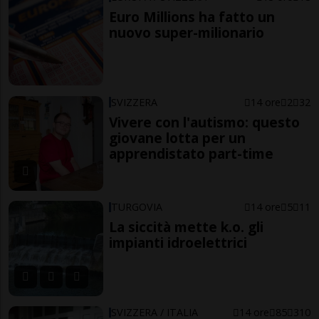
Euro Millions ha fatto un
nuovo super-milionario
SVIZZERA
14 ore
2
32
Vivere con l'autismo: questo
giovane lotta per un
apprendistato part-time
TURGOVIA
14 ore
5
11
La siccità mette k.o. gli
impianti idroelettrici
SVIZZERA / ITALIA
14 ore
85
310