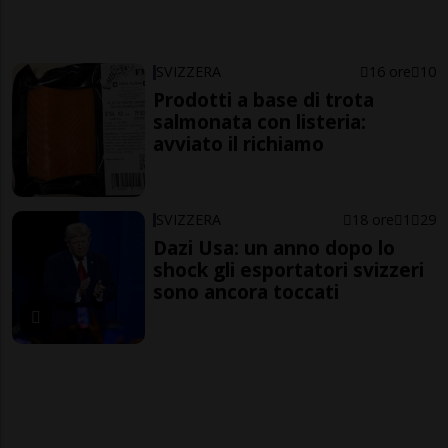
SVIZZERA
16 ore
10
Prodotti a base di trota
salmonata con listeria:
avviato il richiamo
SVIZZERA
18 ore
1
29
Dazi Usa: un anno dopo lo
shock gli esportatori svizzeri
sono ancora toccati