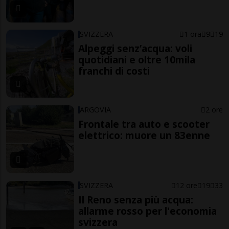
SVIZZERA
1 ora
9
19
Alpeggi senz’acqua: voli
quotidiani e oltre 10mila
franchi di costi
ARGOVIA
2 ore
Frontale tra auto e scooter
elettrico: muore un 83enne
SVIZZERA
12 ore
19
33
Il Reno senza più acqua:
allarme rosso per l'economia
svizzera