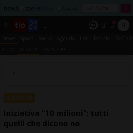
Affitta
Acquista
1
News
Sport
Focus
Agenda
LAC
People
TioTalk
TICINO
SVIZZERA
DAL MONDO
SVIZZERA
Iniziativa "10 milioni": tutti
quelli che dicono no