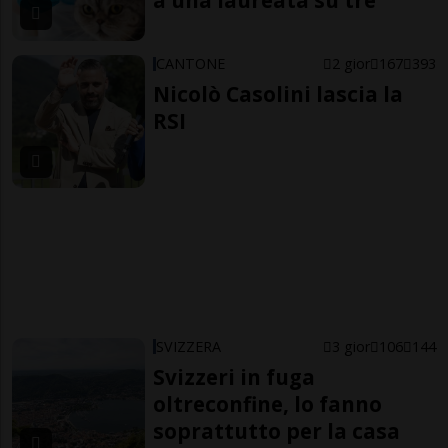
a una laureata su tre
CANTONE
2 gior
167
393
Nicolò Casolini lascia la
RSI
SVIZZERA
3 gior
106
144
Svizzeri in fuga
oltreconfine, lo fanno
soprattutto per la casa