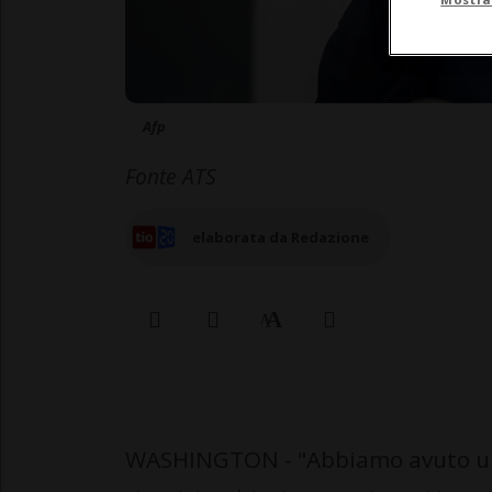
Afp
Fonte ATS
elaborata da Redazione
WASHINGTON - "Abbiamo avuto una