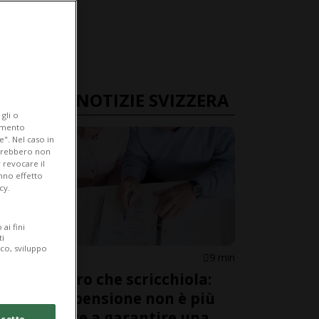
ULTIME NOTIZIE SVIZZERA
gli o
iamento
e". Nel caso in
potrebbero non
 revocare il
anno effetto
cy.
ai fini
ti
ico, sviluppo
SVIZZERA
9 min
Un pilastro che scricchiola:
«Oggi la pensione non è più
sufficiente a garantire una
cetto