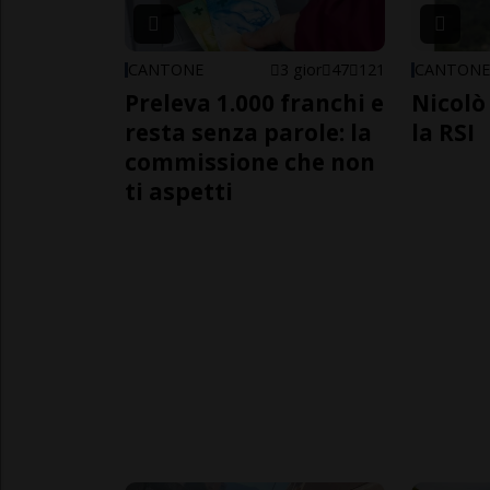
CANTONE
3 gior
47
121
CANTON
Preleva 1.000 franchi e
Nicolò 
resta senza parole: la
la RSI
commissione che non
ti aspetti