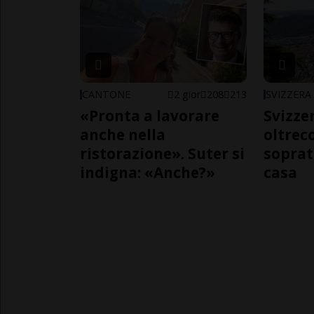
CANTONE
2 gior
208
213
SVIZZERA
«Pronta a lavorare
Svizzer
anche nella
oltrec
ristorazione». Suter si
soprat
indigna: «Anche?»
casa