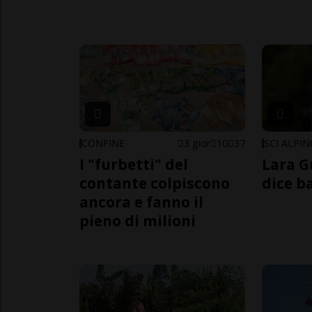
CONFINE
3 gior
10
37
SCI ALPI
I "furbetti" del
Lara G
contante colpiscono
dice b
ancora e fanno il
pieno di milioni