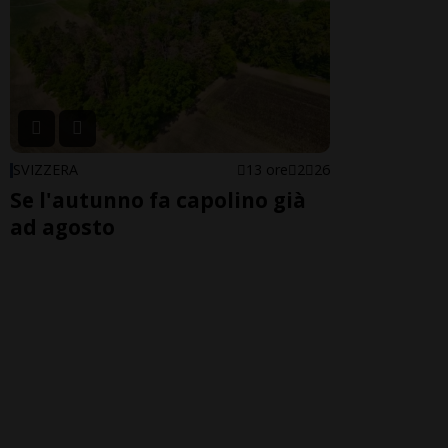
SVIZZERA
13 ore
2
26
Se l'autunno fa capolino già
ad agosto