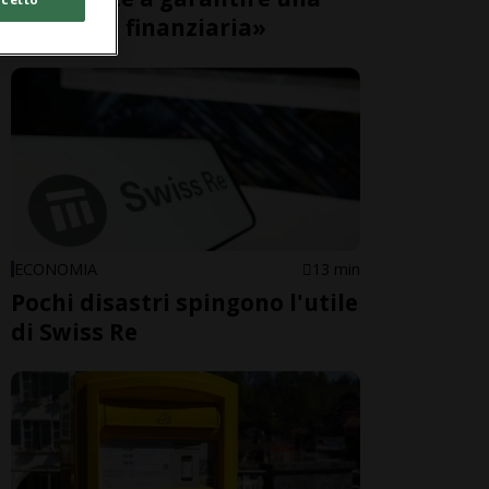
sicurezza finanziaria»
ECONOMIA
13 min
Pochi disastri spingono l'utile
di Swiss Re