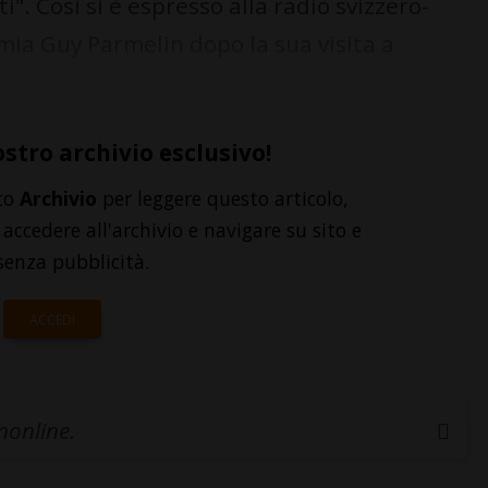
ti". Così si è espresso alla radio svizzero-
mia Guy Parmelin dopo la sua visita a
ostro archivio esclusivo!
to
Archivio
per leggere questo articolo,
accedere all'archivio e navigare su sito e
senza pubblicità.
ACCEDI
inonline.