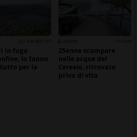
22 ore
89
137
LUGANO
19 ore
i in fuga
25enne scompare
onfine, lo fanno
nelle acque del
tutto per la
Ceresio, ritrovato
privo di vita