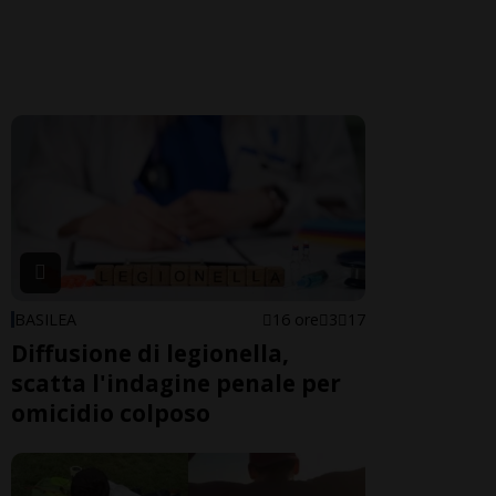
BASILEA
16 ore
3
17
Diffusione di legionella,
scatta l'indagine penale per
omicidio colposo