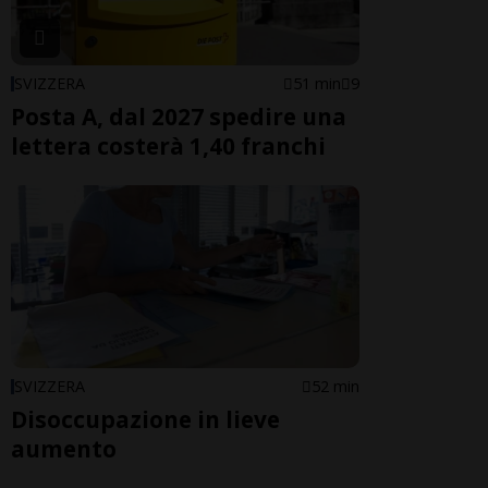
SVIZZERA
51 min
9
Posta A, dal 2027 spedire una
lettera costerà 1,40 franchi
SVIZZERA
52 min
Disoccupazione in lieve
aumento