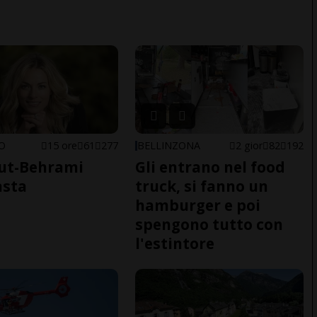
NO
15 ore
61
277
BELLINZONA
2 gior
82
192
ut-Behrami
Gli entrano nel food
asta
truck, si fanno un
hamburger e poi
spengono tutto con
l'estintore