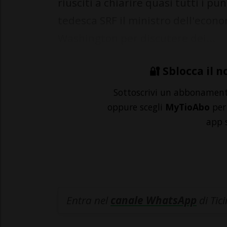
riusciti a chiarire quasi tutti i pun
tedesca SRF il ministro dell'econo
Washington per discutere dei...
🔐 Sblocca il n
Sottoscrivi un abbonamen
oppure scegli
MyTioAbo
per 
app 
Entra nel
canale WhatsApp
di Tic