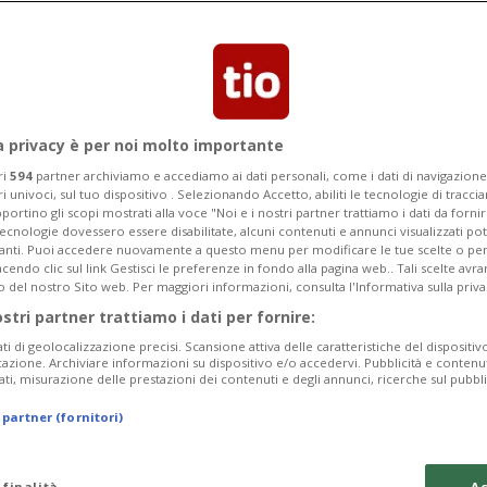
tto poco. Verranno rilasciate ulteriori
one sarà più chiara.
a privacy è per noi molto importante
ri
594
partner archiviamo e accediamo ai dati personali, come i dati di navigazione 
ri univoci, sul tuo dispositivo . Selezionando Accetto, abiliti le tecnologie di tracc
portino gli scopi mostrati alla voce "Noi e i nostri partner trattiamo i dati da fornir
tecnologie dovessero essere disabilitate, alcuni contenuti e annunci visualizzati 
vanti. Puoi accedere nuovamente a questo menu per modificare le tue scelte o per
endo clic sul link Gestisci le preferenze in fondo alla pagina web.. Tali scelte avr
o del nostro Sito web. Per maggiori informazioni, consulta l'Informativa sulla priva
ostri partner trattiamo i dati per fornire:
ati di geolocalizzazione precisi. Scansione attiva delle caratteristiche del dispositivo 
icazione. Archiviare informazioni su dispositivo e/o accedervi. Pubblicità e contenu
ati, misurazione delle prestazioni dei contenuti e degli annunci, ricerche sul pubbl
 partner (fornitori)
 finalità
Ac