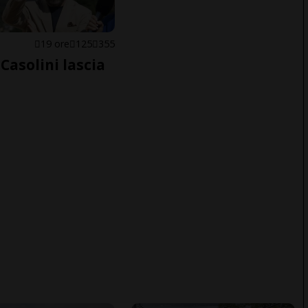
E
19 ore
125
355
Casolini lascia