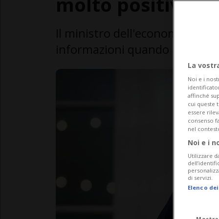
molto positiva»
Il ministro dell'economia ha de
informazioni quando la situazi
La vostr
Noi e i nost
identificato
affinché sup
cui queste 
essere rile
consenso fac
nel contest
Noi e i n
Utilizzare d
dell’identif
personalizz
di servizi.
Elenco dei
Mostra