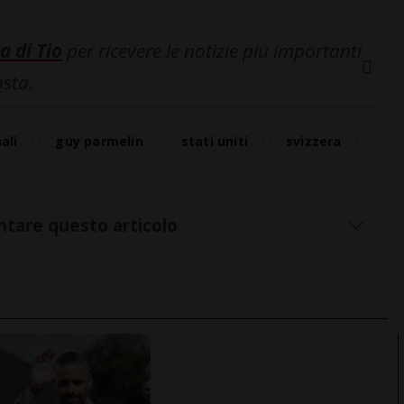
a di Tio
per ricevere le notizie più importanti
osta.
ali
guy parmelin
stati uniti
svizzera
tare questo articolo