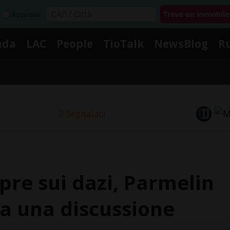
Acquista
nda
LAC
People
TioTalk
NewsBlog
R
Segnalaci
apre sui dazi, Parmelin
ta una discussione