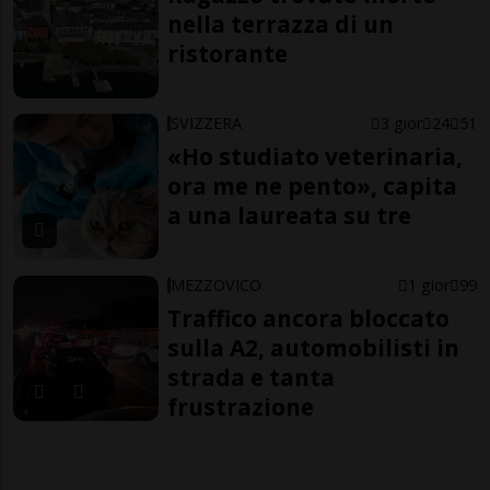
nella terrazza di un
ristorante
SVIZZERA
3 gior
24
51
«Ho studiato veterinaria,
ora me ne pento», capita
a una laureata su tre
MEZZOVICO
1 gior
99
Traffico ancora bloccato
sulla A2, automobilisti in
strada e tanta
frustrazione