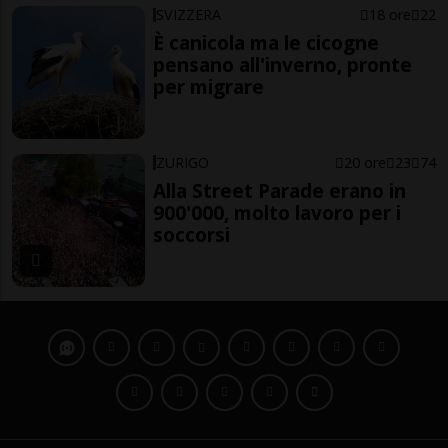
SVIZZERA
18 ore
22
È canicola ma le cicogne
pensano all'inverno, pronte
per migrare
ZURIGO
20 ore
23
74
Alla Street Parade erano in
900'000, molto lavoro per i
soccorsi