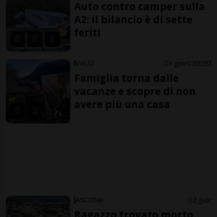
Auto contro camper sulla
A2: il bilancio è di sette
feriti
VAUD
1 gior
20
97
Famiglia torna dalle
vacanze e scopre di non
avere più una casa
ASCONA
2 gior
Ragazzo trovato morto