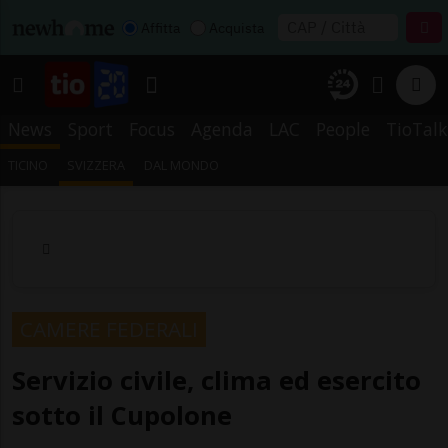
Affitta
Acquista
News
Sport
Focus
Agenda
LAC
People
TioTalk
TICINO
SVIZZERA
DAL MONDO
CAMERE FEDERALI
Servizio civile, clima ed esercito
sotto il Cupolone