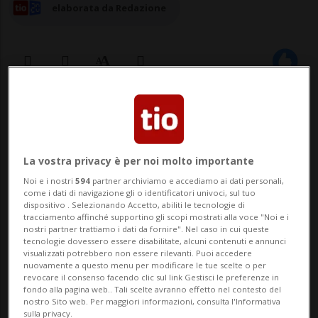
elaborata da Redazione
18 giu 2025 - 07:34
BERNA - Riprendono alle 08.00 i lavori
La vostra privacy è per noi molto importante
sotto la Cupola, in quella che sarà un
Noi e i nostri
594
partner archiviamo e accediamo ai dati personali,
lunga giornata sia per il Consiglio
come i dati di navigazione gli o identificatori univoci, sul tuo
dispositivo . Selezionando Accetto, abiliti le tecnologie di
tracciamento affinché supportino gli scopi mostrati alla voce "Noi e i
nazionale che per quello degli Stati.
nostri partner trattiamo i dati da fornire". Nel caso in cui queste
tecnologie dovessero essere disabilitate, alcuni contenuti e annunci
Entrambe le Camere affronteranno infatti
visualizzati potrebbero non essere rilevanti. Puoi accedere
nuovamente a questo menu per modificare le tue scelte o per
una seduta pomeridiana, che si protrarrà
revocare il consenso facendo clic sul link Gestisci le preferenze in
fondo alla pagina web.. Tali scelte avranno effetto nel contesto del
fin verso le 1...
nostro Sito web. Per maggiori informazioni, consulta l'Informativa
sulla privacy.