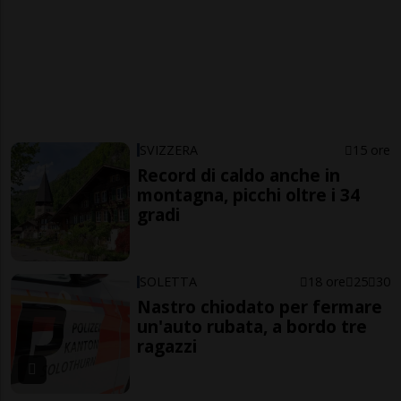
SVIZZERA
15 ore
Record di caldo anche in
montagna, picchi oltre i 34
gradi
SOLETTA
18 ore
25
30
Nastro chiodato per fermare
un'auto rubata, a bordo tre
ragazzi