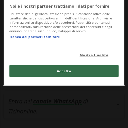
Noi e i nostri partner trattiamo i dati per fornire:
🔐 Sblocca il nostro archivio
Utilizzare dati di geolocalizzazione precisi. Scansione attiva delle
esclusivo!
caratteristiche del dispositivo ai fini dell’identificazione. Archiviare
informazioni su dispositivo e/o accedervi. Pubblicità e contenuti
personalizzati, misurazione delle prestazioni dei contenuti e degli
Sottoscrivi un abbonamento
Archivio
per
annunci, ricerche sul pubblico, sviluppo di servizi.
Elenco dei partner (fornitori)
leggere questo articolo, oppure scegli
MyTioAbo
per accedere all'archivio e
Mostra finalità
navigare su sito e app senza pubblicità.
Accetto
ACCEDI
Entra nel
canale WhatsApp
di
Ticinonline.