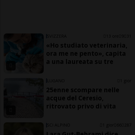
SVIZZERA
13 ore
9
31
«Ho studiato veterinaria,
ora me ne pento», capita
a una laureata su tre
LUGANO
1 gior
25enne scompare nelle
acque del Ceresio,
ritrovato privo di vita
SCI ALPINO
1 gior
66
287
Lara Gut-Behrami dice