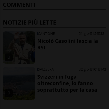
COMMENTI
NOTIZIE PIÙ LETTE
CANTONE
1 gior
154
381
Nicolò Casolini lascia la
RSI
SVIZZERA
2 gior
101
142
Svizzeri in fuga
oltreconfine, lo fanno
soprattutto per la casa