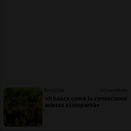
SVIZZERA
12 ore
8
85
«Il bosco come lo conosciamo
adesso scomparirà»