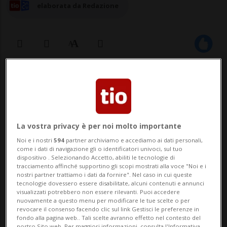
elaborata da Redazione
20 nov 2024 - 15:33
9
In futuro, però, i prodotti ottenuti
La vostra privacy è per noi molto importante
con l'alimentazione forzata
Noi e i nostri
594
partner archiviamo e accediamo ai dati personali,
dovranno venir dichiarati.
come i dati di navigazione gli o identificatori univoci, sul tuo
dispositivo . Selezionando Accetto, abiliti le tecnologie di
tracciamento affinché supportino gli scopi mostrati alla voce "Noi e i
nostri partner trattiamo i dati da fornire". Nel caso in cui queste
BERNA - Vietare l'importazione di foie gras,
tecnologie dovessero essere disabilitate, alcuni contenuti e annunci
visualizzati potrebbero non essere rilevanti. Puoi accedere
e di prodotti derivati, sarebbe contrario
nuovamente a questo menu per modificare le tue scelte o per
revocare il consenso facendo clic sul link Gestisci le preferenze in
agli impegni internazionali della Svizzera.
fondo alla pagina web.. Tali scelte avranno effetto nel contesto del
nostro Sito web. Per maggiori informazioni, consulta l'Informativa