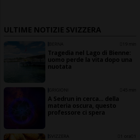
ULTIME NOTIZIE SVIZZERA
BERNA
19 min
Tragedia nel Lago di Bienne:
uomo perde la vita dopo una
nuotata
GRIGIONI
45 min
A Sedrun in cerca... della
materia oscura, questo
professore ci spera
SVIZZERA
1 ora
1