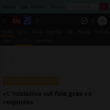
Affitta
Acquista
News
Sport
Focus
Agenda
LAC
People
TioTalk
TICINO
SVIZZERA
DAL MONDO
CONSIGLIO FEDERALE
«L'iniziativa sul foie gras va
respinta»