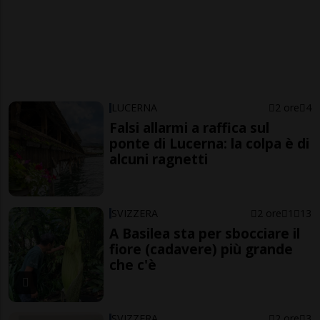
LUCERNA
2 ore
4
Falsi allarmi a raffica sul
ponte di Lucerna: la colpa è di
alcuni ragnetti
SVIZZERA
2 ore
1
13
A Basilea sta per sbocciare il
fiore (cadavere) più grande
che c'è
SVIZZERA
2 ore
3