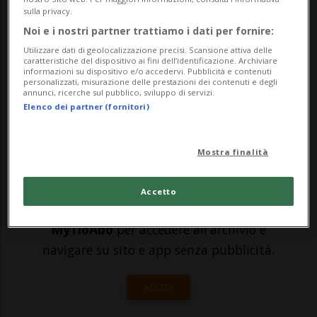
Per questo il Consiglio federale
sulla privacy.
Noi e i nostri partner trattiamo i dati per fornire:
raccomanda di respingere, senza
Utilizzare dati di geolocalizzazione precisi. Scansione attiva delle
controprogetto, l'iniziativa popolare che
caratteristiche del dispositivo ai fini dell’identificazione. Archiviare
informazioni su dispositivo e/o accedervi. Pubblicità e contenuti
personalizzati, misurazione delle prestazioni dei contenuti e degli
vuole vietar...
annunci, ricerche sul pubblico, sviluppo di servizi.
Elenco dei partner (fornitori)
🔐 Sblocca il nostro archivio
Mostra finalità
esclusivo!
Sottoscrivi un abbonamento
Archivio
per
Accetto
leggere questo articolo, oppure scegli
MyTioAbo
per accedere all'archivio e
navigare su sito e app senza pubblicità.
ACCEDI