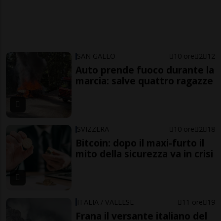
SAN GALLO
10 ore
2
12
Auto prende fuoco durante la
marcia: salve quattro ragazze
SVIZZERA
10 ore
2
18
Bitcoin: dopo il maxi-furto il
mito della sicurezza va in crisi
ITALIA / VALLESE
11 ore
19
Frana il versante italiano del