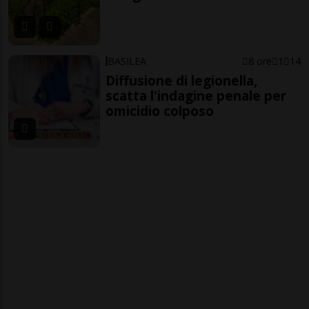
BASILEA
8 ore
1
14
Diffusione di legionella,
scatta l'indagine penale per
omicidio colposo