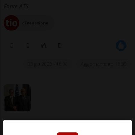
Fonte ATS
di Redazione
03 giu 2026 - 16:08
Aggiornamento 16:39
BERNA - La Svizzera respinge le ultime
accuse degli Stati Uniti, che propongono