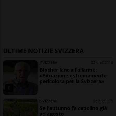
ULTIME NOTIZIE SVIZZERA
SVIZZERA
2 ore
2
16
Blocher lancia l'allarme:
«Situazione estremamente
pericolosa per la Svizzera»
SVIZZERA
5 ore
2
9
Se l'autunno fa capolino già
ad agosto