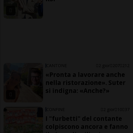
CANTONE
2 gior
207
212
«Pronta a lavorare anche
nella ristorazione». Suter
si indigna: «Anche?»
CONFINE
2 gior
10
37
I "furbetti" del contante
colpiscono ancora e fanno