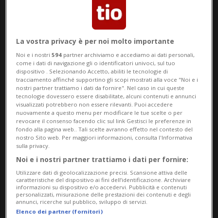
dazi aggiuntivi del 12,5% contro la
Confederazione e altri paesi per un
La vostra privacy è per noi molto importante
presunto insufficiente contrasto
Noi e i nostri
594
partner archiviamo e accediamo ai dati personali,
come i dati di navigazione gli o identificatori univoci, sul tuo
all'importazione di prodotti realizzati con
dispositivo . Selezionando Accetto, abiliti le tecnologie di
tracciamento affinché supportino gli scopi mostrati alla voce "Noi e i
il lavoro forzato. Il presidente Guy
nostri partner trattiamo i dati da fornire". Nel caso in cui queste
tecnologie dovessero essere disabilitate, alcuni contenuti e annunci
Parmelin ha ribadito la posizione elvetica
visualizzati potrebbero non essere rilevanti. Puoi accedere
nuovamente a questo menu per modificare le tue scelte o per
oggi a Parigi, durante un incontro con il
revocare il consenso facendo clic sul link Gestisci le preferenze in
fondo alla pagina web.. Tali scelte avranno effetto nel contesto del
rappresentante americano per il
nostro Sito web. Per maggiori informazioni, consulta l'Informativa
sulla privacy.
commercio Jamieson Greer, a margine
Noi e i nostri partner trattiamo i dati per fornire:
della conferenza ministeriale dell'OCSE,
Utilizzare dati di geolocalizzazione precisi. Scansione attiva delle
caratteristiche del dispositivo ai fini dell’identificazione. Archiviare
l'Organizzazione per la cooperazione e lo
informazioni su dispositivo e/o accedervi. Pubblicità e contenuti
personalizzati, misurazione delle prestazioni dei contenuti e degli
sviluppo economico.
annunci, ricerche sul pubblico, sviluppo di servizi.
Elenco dei partner (fornitori)