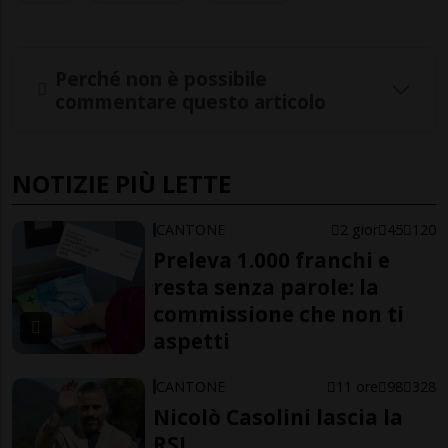
Perché non è possibile
commentare questo articolo
NOTIZIE PIÙ LETTE
CANTONE
2 gior
45
120
Preleva 1.000 franchi e
resta senza parole: la
commissione che non ti
aspetti
CANTONE
11 ore
98
328
Nicolò Casolini lascia la
RSI