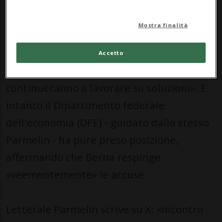
Il messaggio su X
Mostra finalità
Il 66enne, che è anche ministro
dell'economia, ha fatto sapere tramite i
Accetto
social media che «entrambe le parti
continueranno a lavorare su soluzioni». E
intanto il Dipartimento federale
dell'economia (DFE) - guidato dallo stesso
Parmelin - ha pure preso posizione,
affermando che Berna respinge
«veementemente» le accuse.
Letterale Parmelin scrive su X: «Incontro