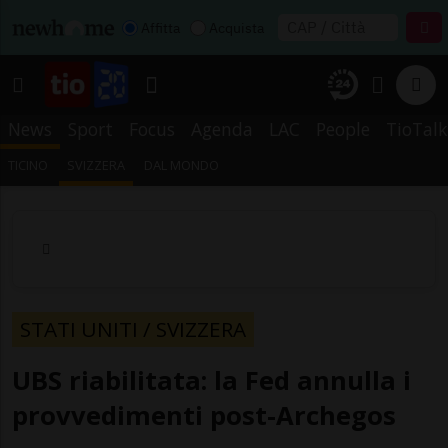
Affitta
Acquista
News
Sport
Focus
Agenda
LAC
People
TioTalk
TICINO
SVIZZERA
DAL MONDO
STATI UNITI / SVIZZERA
UBS riabilitata: la Fed annulla i
provvedimenti post-Archegos