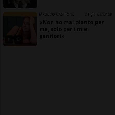
ARBEDO-CASTIONE
1 gior
24
159
«Non ho mai pianto per
me, solo per i miei
genitori»