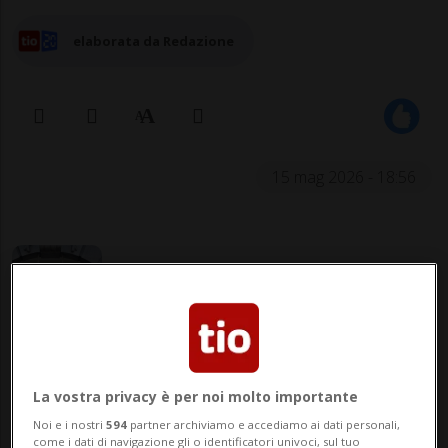
elaborata da Redazione
15 mag 2026 - 18:56
WASHINGTON / ZURIGO - La Federal
La vostra privacy è per noi molto importante
Reserve (Fed) ha revocato i provvedimenti
Noi e i nostri
594
partner archiviamo e accediamo ai dati personali,
coercitivi imposti nel 2023 nei confronti di
come i dati di navigazione gli o identificatori univoci, sul tuo