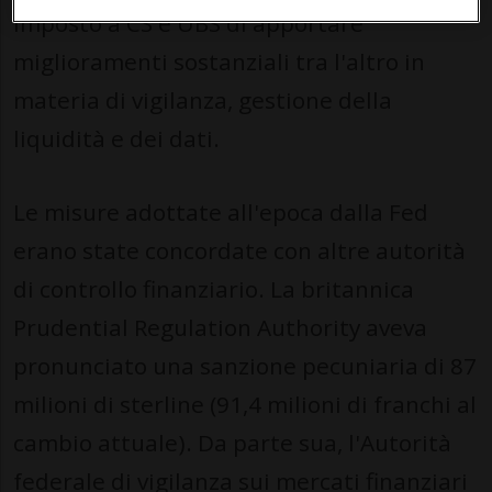
imposto a CS e UBS di apportare
miglioramenti sostanziali tra l'altro in
materia di vigilanza, gestione della
liquidità e dei dati.
Le misure adottate all'epoca dalla Fed
erano state concordate con altre autorità
di controllo finanziario. La britannica
Prudential Regulation Authority aveva
pronunciato una sanzione pecuniaria di 87
milioni di sterline (91,4 milioni di franchi al
cambio attuale). Da parte sua, l'Autorità
federale di vigilanza sui mercati finanziari