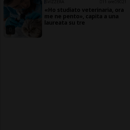
SVIZZERA
11 ore
9
21
«Ho studiato veterinaria, ora
me ne pento», capita a una
laureata su tre