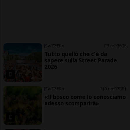
SVIZZERA
3 ore
6
8
Tutto quello che c'è da
sapere sulla Street Parade
2026
SVIZZERA
10 ore
7
81
«Il bosco come lo conosciamo
adesso scomparirà»