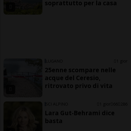
soprattutto per la casa
LUGANO
1 gior
25enne scompare nelle
acque del Ceresio,
ritrovato privo di vita
SCI ALPINO
1 gior
66
286
Lara Gut-Behrami dice
basta