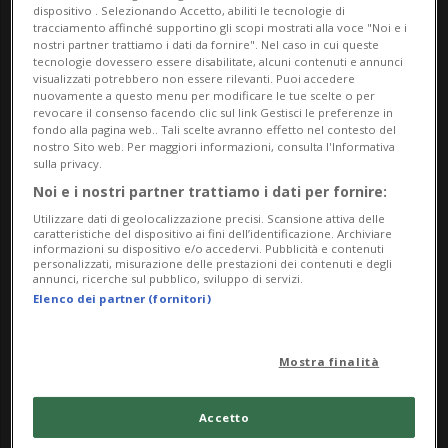
dispositivo . Selezionando Accetto, abiliti le tecnologie di
Credit Suisse (CS), acquisito da UBS. Le
tracciamento affinché supportino gli scopi mostrati alla voce "Noi e i
nostri partner trattiamo i dati da fornire". Nel caso in cui queste
tecnologie dovessero essere disabilitate, alcuni contenuti e annunci
misure erano state adottate per gravi
visualizzati potrebbero non essere rilevanti. Puoi accedere
nuovamente a questo menu per modificare le tue scelte o per
carenze organizzative all'interno di CS in
revocare il consenso facendo clic sul link Gestisci le preferenze in
fondo alla pagina web.. Tali scelte avranno effetto nel contesto del
relazione al crollo dell'hedge fund
nostro Sito web. Per maggiori informazioni, consulta l'Informativa
sulla privacy.
statunitense Archegos, come ricorda oggi
Noi e i nostri partner trattiamo i dati per fornire:
in una nota la stessa banca centrale degli
Utilizzare dati di geolocalizzazione precisi. Scansione attiva delle
caratteristiche del dispositivo ai fini dell’identificazione. Archiviare
USA.
informazioni su dispositivo e/o accedervi. Pubblicità e contenuti
personalizzati, misurazione delle prestazioni dei contenuti e degli
annunci, ricerche sul pubblico, sviluppo di servizi.
Nell'estate del 2023 la Fed aveva inflitto a
Elenco dei partner (fornitori)
CS e alla sua società madre UBS una
sanzione di 268,5 milioni di dollari (211,1
Mostra finalità
milioni di franchi al cambio attuale).
Accetto
L'istituto di emissione aveva inoltre