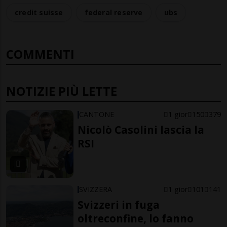
credit suisse
federal reserve
ubs
COMMENTI
NOTIZIE PIÙ LETTE
CANTONE
1 gior
150
379
Nicolò Casolini lascia la
RSI
SVIZZERA
1 gior
101
141
Svizzeri in fuga
oltreconfine, lo fanno