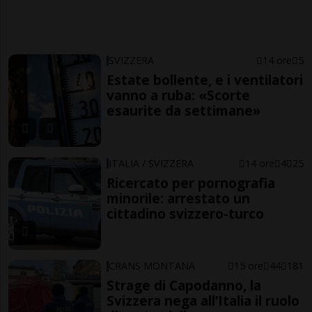
SVIZZERA
14 ore
5
Estate bollente, e i ventilatori
vanno a ruba: «Scorte
esaurite da settimane»
ITALIA / SVIZZERA
14 ore
4
25
Ricercato per pornografia
minorile: arrestato un
cittadino svizzero-turco
CRANS MONTANA
15 ore
44
181
Strage di Capodanno, la
Svizzera nega all’Italia il ruolo