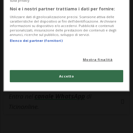
🔐 Sblocca il nostro archivio
sulla privacy.
Noi e i nostri partner trattiamo i dati per fornire:
esclusivo!
Utilizzare dati di geolocalizzazione precisi. Scansione attiva delle
caratteristiche del dispositivo ai fini dell’identificazione. Archiviare
Sottoscrivi un abbonamento
Archivio
per
informazioni su dispositivo e/o accedervi. Pubblicità e contenuti
personalizzati, misurazione delle prestazioni dei contenuti e degli
leggere questo articolo, oppure scegli
annunci, ricerche sul pubblico, sviluppo di servizi.
MyTioAbo
per accedere all'archivio e
Elenco dei partner (fornitori)
navigare su sito e app senza pubblicità.
Mostra finalità
ACCEDI
Accetto
Entra nel
canale WhatsApp
di
Ticinonline.