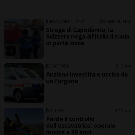
CRANS MONTANA
12 ore
36
151
Strage di Capodanno, la
Svizzera nega all’Italia il ruolo
di parte civile
SCIAFFUSA
13 ore
Anziana investita e uccisa da
un furgone
VALLESE
13 ore
Perde il controllo
dell'escavatrice: operaio
muore a 39 anni