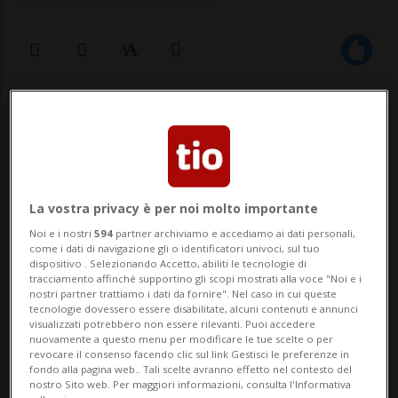
22 ago 2025 - 15:14
BERNA - Il Ministero pubblico della
Confederazione (MPC) ha condannato la
La vostra privacy è per noi molto importante
banca privata J. Safra Sarasin a una multa
Noi e i nostri
594
partner archiviamo e accediamo ai dati personali,
di 3,5 milioni di franchi per riciclaggio di
come i dati di navigazione gli o identificatori univoci, sul tuo
dispositivo . Selezionando Accetto, abiliti le tecnologie di
denaro. Una ex dipendente dell'istituto è
tracciamento affinché supportino gli scopi mostrati alla voce "Noi e i
nostri partner trattiamo i dati da fornire". Nel caso in cui queste
stata da parte sua condannata a una pena
tecnologie dovessero essere disabilitate, alcuni contenuti e annunci
visualizzati potrebbero non essere rilevanti. Puoi accedere
nuovamente a questo menu per modificare le tue scelte o per
dete...
revocare il consenso facendo clic sul link Gestisci le preferenze in
fondo alla pagina web.. Tali scelte avranno effetto nel contesto del
nostro Sito web. Per maggiori informazioni, consulta l'Informativa