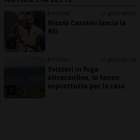
CANTONE
1 gior
146
379
Nicolò Casolini lascia la
RSI
SVIZZERA
1 gior
100
142
Svizzeri in fuga
oltreconfine, lo fanno
soprattutto per la casa