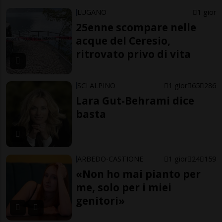
LUGANO
1 gior
25enne scompare nelle
acque del Ceresio,
ritrovato privo di vita
SCI ALPINO
1 gior
65
286
Lara Gut-Behrami dice
basta
ARBEDO-CASTIONE
1 gior
24
159
«Non ho mai pianto per
me, solo per i miei
genitori»