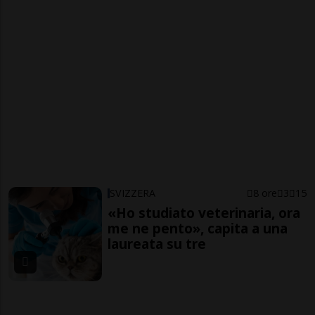
SVIZZERA
8 ore
3
15
«Ho studiato veterinaria, ora
me ne pento», capita a una
laureata su tre