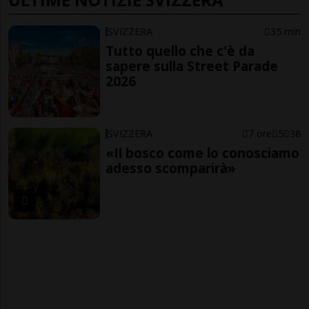
SVIZZERA
35 min
Tutto quello che c'è da
sapere sulla Street Parade
2026
SVIZZERA
7 ore
5
38
«Il bosco come lo conosciamo
adesso scomparirà»