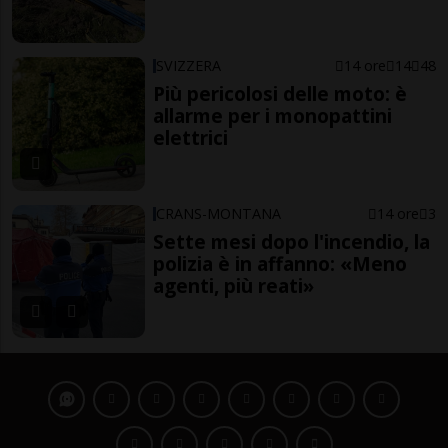
SVIZZERA
14 ore
14
48
Più pericolosi delle moto: è
allarme per i monopattini
elettrici
CRANS-MONTANA
14 ore
3
Sette mesi dopo l'incendio, la
polizia è in affanno: «Meno
agenti, più reati»