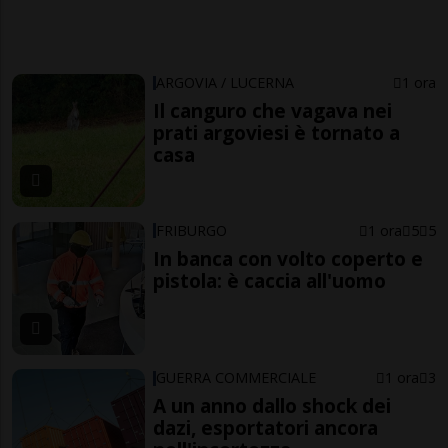
ARGOVIA / LUCERNA
1 ora
Il canguro che vagava nei
prati argoviesi è tornato a
casa
FRIBURGO
1 ora
5
5
In banca con volto coperto e
pistola: è caccia all'uomo
GUERRA COMMERCIALE
1 ora
3
A un anno dallo shock dei
dazi, esportatori ancora