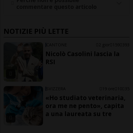
commentare questo articolo
NOTIZIE PIÙ LETTE
CANTONE
2 gior
159
393
Nicolò Casolini lascia la
RSI
SVIZZERA
19 ore
10
35
«Ho studiato veterinaria,
ora me ne pento», capita
a una laureata su tre