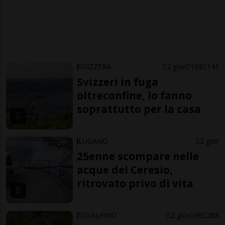
SVIZZERA
2 gior
103
141
Svizzeri in fuga
oltreconfine, lo fanno
soprattutto per la casa
LUGANO
2 gior
25enne scompare nelle
acque del Ceresio,
ritrovato privo di vita
SCI ALPINO
2 gior
68
288