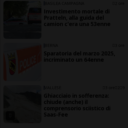
BASILEA CAMPAGNA
2 ore
Investimento mortale di
Pratteln, alla guida del
camion c'era una 53enne
BERNA
3 ore
Sparatoria del marzo 2025,
incriminato un 64enne
VALLESE
3 ore
2
9
Ghiacciaio in sofferenza:
chiude (anche) il
comprensorio sciistico di
Saas-Fee