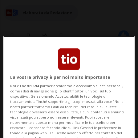
elaborata da Redazione
21 mar 2025 - 10:20
La vostra privacy è per noi molto importante
Noi e i nostri
594
partner archiviamo e accediamo ai dati personali,
come i dati di navigazione gli o identificatori univoci, sul tuo
dispositivo . Selezionando Accetto, abiliti le tecnologie di
tracciamento affinché supportino gli scopi mostrati alla voce "Noi e i
nostri partner trattiamo i dati da fornire". Nel caso in cui queste
tecnologie dovessero essere disabilitate, alcuni contenuti e annunci
ZURIGO - Il mercato immobiliare svizzero è
visualizzati potrebbero non essere rilevanti. Puoi accedere
nuovamente a questo menu per modificare le tue scelte o per
cresciuto nel 2024 dopo gli influssi
revocare il consenso facendo clic sul link Gestisci le preferenze in
fondo alla pagina web.. Tali scelte avranno effetto nel contesto del
registrati dai tassi provvisoriamente