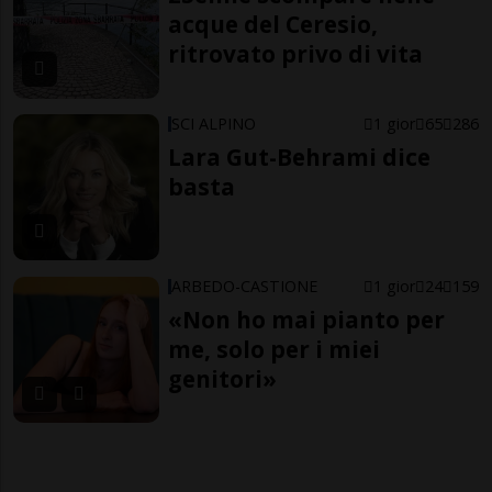
acque del Ceresio,
ritrovato privo di vita
SCI ALPINO
1 gior
65
286
Lara Gut-Behrami dice
basta
ARBEDO-CASTIONE
1 gior
24
159
«Non ho mai pianto per
me, solo per i miei
genitori»