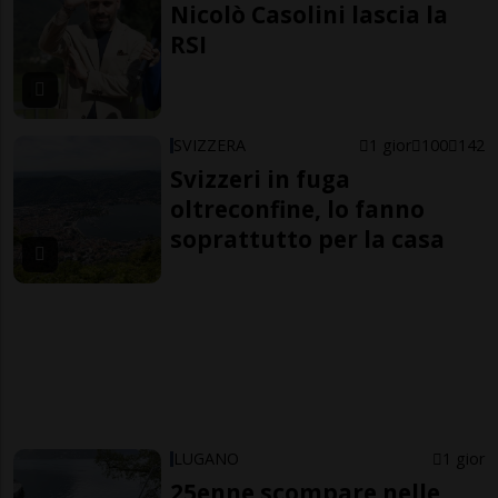
Nicolò Casolini lascia la
RSI
SVIZZERA
1 gior
100
142
Svizzeri in fuga
oltreconfine, lo fanno
soprattutto per la casa
LUGANO
1 gior
25enne scompare nelle