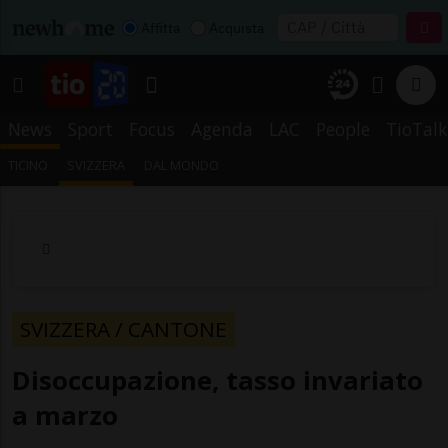
Affitta
Acquista
News
Sport
Focus
Agenda
LAC
People
TioTalk
TICINO
SVIZZERA
DAL MONDO
SVIZZERA / CANTONE
Disoccupazione, tasso invariato
a marzo