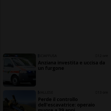
SCIAFFUSA
12 ore
Anziana investita e uccisa da
un furgone
VALLESE
13 ore
Perde il controllo
dell'escavatrice: operaio
muore a 39 anni