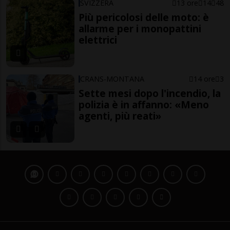
SVIZZERA
13 ore
14
48
Più pericolosi delle moto: è
allarme per i monopattini
elettrici
CRANS-MONTANA
14 ore
3
Sette mesi dopo l'incendio, la
polizia è in affanno: «Meno
agenti, più reati»