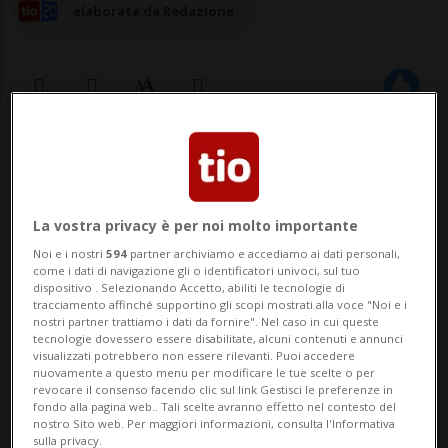
elaborata da Redazione
08 apr 2024 - 08:03
Aggiornamento 09:03
BERNA - Nel mese di marzo il tasso di
La vostra privacy è per noi molto importante
disoccupazione è rimasto invariato al
Noi e i nostri
594
partner archiviamo e accediamo ai dati personali,
come i dati di navigazione gli o identificatori univoci, sul tuo
2,4%. Rispetto allo stesso mese dell'anno
dispositivo . Selezionando Accetto, abiliti le tecnologie di
tracciamento affinché supportino gli scopi mostrati alla voce "Noi e i
precedente, il numero di disoccupati è
nostri partner trattiamo i dati da fornire". Nel caso in cui queste
tecnologie dovessero essere disabilitate, alcuni contenuti e annunci
aumentato di 15’838 unità (+17,1%). Lo
visualizzati potrebbero non essere rilevanti. Puoi accedere
nuovamente a questo menu per modificare le tue scelte o per
comunica la Segreteria di Stato
revocare il consenso facendo clic sul link Gestisci le preferenze in
fondo alla pagina web.. Tali scelte avranno effetto nel contesto del
dell'economia (SE...
nostro Sito web. Per maggiori informazioni, consulta l'Informativa
sulla privacy.