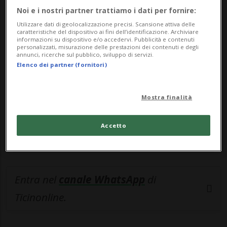
Noi e i nostri partner trattiamo i dati per fornire:
🔐 Sblocca il nostro archivio
Utilizzare dati di geolocalizzazione precisi. Scansione attiva delle
caratteristiche del dispositivo ai fini dell’identificazione. Archiviare
esclusivo!
informazioni su dispositivo e/o accedervi. Pubblicità e contenuti
personalizzati, misurazione delle prestazioni dei contenuti e degli
annunci, ricerche sul pubblico, sviluppo di servizi.
Sottoscrivi un abbonamento
Archivio
per
Elenco dei partner (fornitori)
leggere questo articolo, oppure scegli
MyTioAbo
per accedere all'archivio e
Mostra finalità
navigare su sito e app senza pubblicità.
Accetto
ACCEDI
Entra nel
canale WhatsApp
di
Ticinonline.