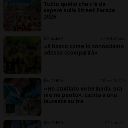
Tutto quello che c'è da
sapere sulla Street Parade
2026
SVIZZERA
7 ore
4
38
«Il bosco come lo conosciamo
adesso scomparirà»
SVIZZERA
8 ore
3
15
«Ho studiato veterinaria, ora
me ne pento», capita a una
laureata su tre
SVIZZERA
11 ore
4