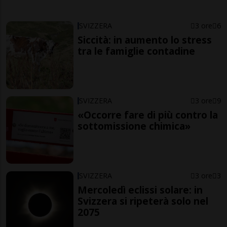
SVIZZERA
3 ore
6
Siccità: in aumento lo stress
tra le famiglie contadine
SVIZZERA
3 ore
9
«Occorre fare di più contro la
sottomissione chimica»
SVIZZERA
3 ore
3
Mercoledì eclissi solare: in
Svizzera si ripeterà solo nel
2075