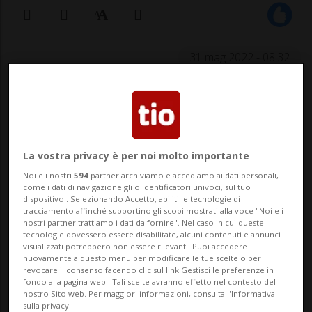
31 mag 2022 - 08:32
BERNA - Dopo due mesi assai volatili le
esportazioni svizzere sono leggermente
aumentate in aprile, raggiungendo 21,6
La vostra privacy è per noi molto importante
miliardi di franchi, in progressione del
Noi e i nostri
594
partner archiviamo e accediamo ai dati personali,
come i dati di navigazione gli o identificatori univoci, sul tuo
2,5% rispetto a marzo. Le importazioni
dispositivo . Selezionando Accetto, abiliti le tecnologie di
tracciamento affinché supportino gli scopi mostrati alla voce "Noi e i
sono per contro calate del 7,7% a 17,8
nostri partner trattiamo i dati da fornire". Nel caso in cui queste
tecnologie dovessero essere disabilitate, alcuni contenuti e annunci
miliardi. ...
visualizzati potrebbero non essere rilevanti. Puoi accedere
nuovamente a questo menu per modificare le tue scelte o per
revocare il consenso facendo clic sul link Gestisci le preferenze in
fondo alla pagina web.. Tali scelte avranno effetto nel contesto del
🔐 Sblocca il nostro archivio
nostro Sito web. Per maggiori informazioni, consulta l'Informativa
sulla privacy.