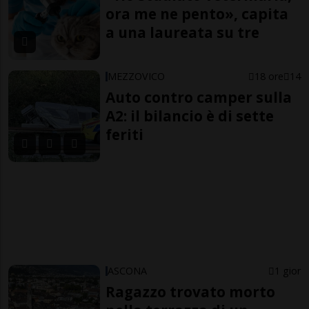
ora me ne pento», capita
a una laureata su tre
MEZZOVICO
18 ore
14
Auto contro camper sulla
A2: il bilancio è di sette
feriti
ASCONA
1 gior
Ragazzo trovato morto