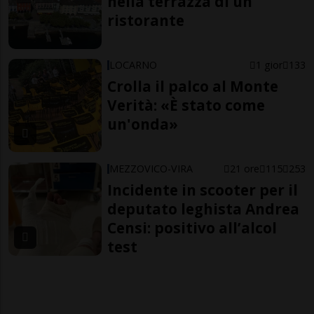
nella terrazza di un
ristorante
LOCARNO
1 gior
133
Crolla il palco al Monte
Verità: «È stato come
un'onda»
MEZZOVICO-VIRA
21 ore
115
253
Incidente in scooter per il
deputato leghista Andrea
Censi: positivo all’alcol
test