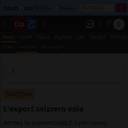
Affitta
Acquista
1
News
Sport
Focus
Agenda
LAC
People
TioTalk
TICINO
SVIZZERA
DAL MONDO
SVIZZERA
L'export svizzero vola
Ancora in aumento del 2,5 per cento.