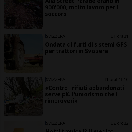
Alla Street Parade erano in
900'000, molto lavoro per i
soccorsi
SVIZZERA
1 ora
1
Ondata di furti di sistemi GPS
per trattori in Svizzera
SVIZZERA
1 ora
1
10
«Contro i rifiuti abbandonati
serve più l'umorismo che i
rimproveri»
SVIZZERA
2 ore
2
Notti tropicali? Il medico