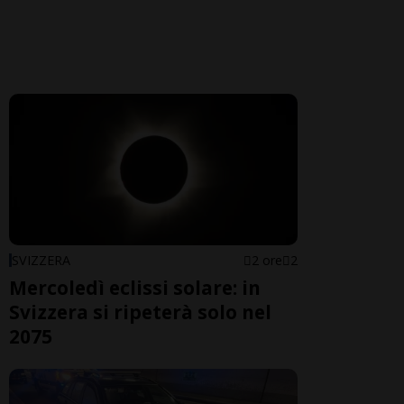
SVIZZERA
2 ore
2
Mercoledì eclissi solare: in
Svizzera si ripeterà solo nel
2075