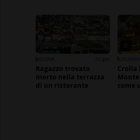
ASCONA
1 gior
LOCARNO
Ragazzo trovato
Crolla 
morto nella terrazza
Monte 
di un ristorante
come 