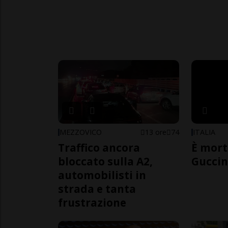
MEZZOVICO
13 ore
74
ITALIA
Traffico ancora
È mort
bloccato sulla A2,
Guccin
automobilisti in
strada e tanta
frustrazione