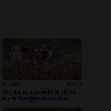
SVIZZERA
2 ore
6
Siccità: in aumento lo stress
tra le famiglie contadine