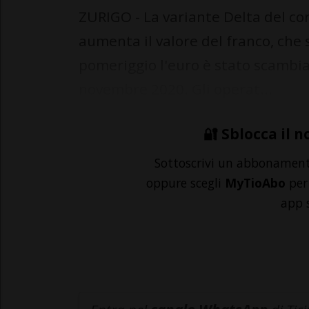
ZURIGO - La variante Delta del co
aumenta il valore del franco, che 
pomeriggio l'euro è stato scambiat
novembre 2020. Gli operat...
🔐 Sblocca il n
Sottoscrivi un abbonamen
oppure scegli
MyTioAbo
per 
app 