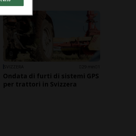
SVIZZERA
29 min
1
Ondata di furti di sistemi GPS
per trattori in Svizzera