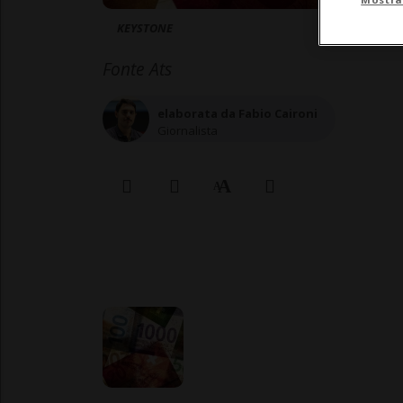
KEYSTONE
Fonte Ats
elaborata da Fabio Caironi
Giornalista