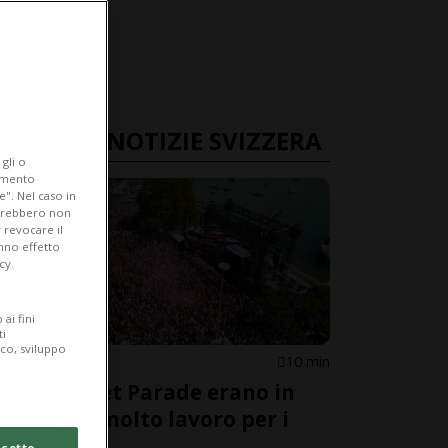
ULTIME NOTIZIE SVIZZERA
gli o
iamento
e". Nel caso in
potrebbero non
 revocare il
anno effetto
cy.
ai fini
ti
ico, sviluppo
ZURIGO
10 min
Alla Street Parade erano in
900'000, molto lavoro per i
soccorsi
cetto