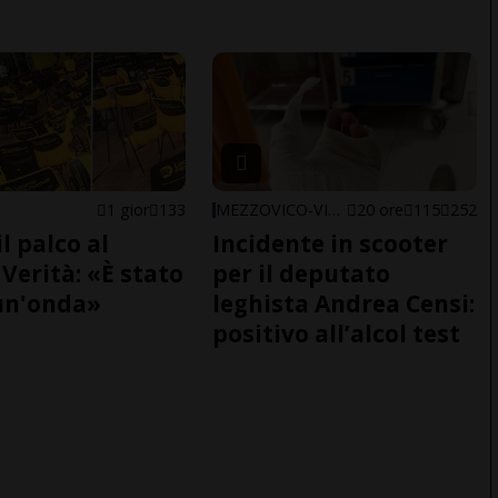
1 gior
133
MEZZOVICO-VIRA
20 ore
115
252
il palco al
Incidente in scooter
Verità: «È stato
per il deputato
un'onda»
leghista Andrea Censi:
positivo all’alcol test