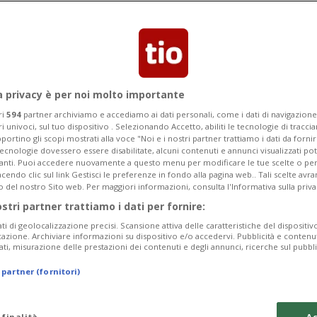
nimo dal novembre 2020
a privacy è per noi molto importante
ri
594
partner archiviamo e accediamo ai dati personali, come i dati di navigazione 
ri univoci, sul tuo dispositivo . Selezionando Accetto, abiliti le tecnologie di tracc
portino gli scopi mostrati alla voce "Noi e i nostri partner trattiamo i dati da fornir
tecnologie dovessero essere disabilitate, alcuni contenuti e annunci visualizzati 
vanti. Puoi accedere nuovamente a questo menu per modificare le tue scelte o per
endo clic sul link Gestisci le preferenze in fondo alla pagina web.. Tali scelte avr
o del nostro Sito web. Per maggiori informazioni, consulta l'Informativa sulla priva
ostri partner trattiamo i dati per fornire:
ati di geolocalizzazione precisi. Scansione attiva delle caratteristiche del dispositivo 
icazione. Archiviare informazioni su dispositivo e/o accedervi. Pubblicità e contenu
ati, misurazione delle prestazioni dei contenuti e degli annunci, ricerche sul pubbl
 partner (fornitori)
 finalità
Ac