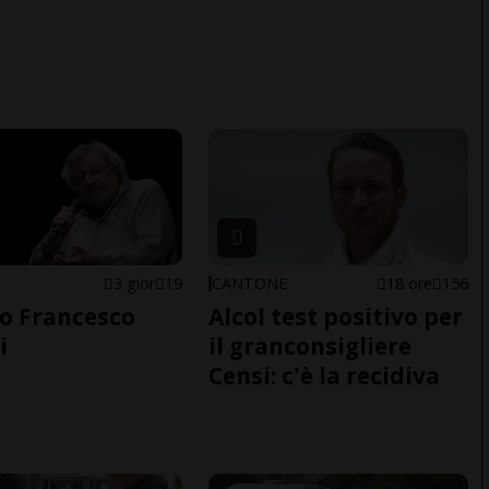
3 gior
19
CANTONE
18 ore
156
o Francesco
Alcol test positivo per
i
il granconsigliere
Censi: c'è la recidiva