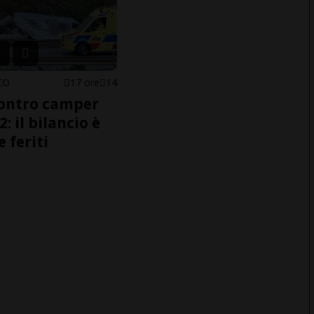
CO
17 ore
14
ontro camper
2: il bilancio è
e feriti