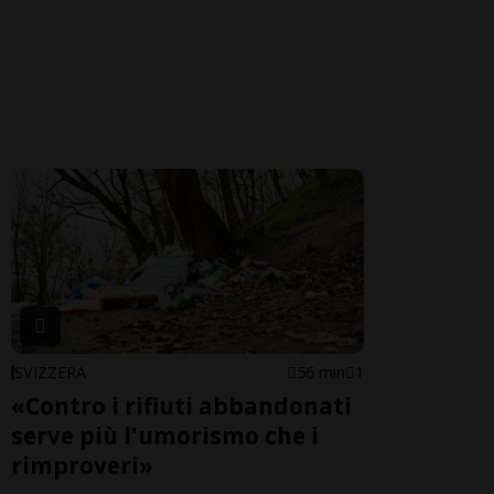
SVIZZERA
56 min
1
«Contro i rifiuti abbandonati
serve più l'umorismo che i
rimproveri»