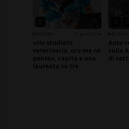
SVIZZERA
2 gior
22
46
MEZZOVI
«Ho studiato
Auto c
veterinaria, ora me ne
sulla A
pento», capita a una
di sett
laureata su tre