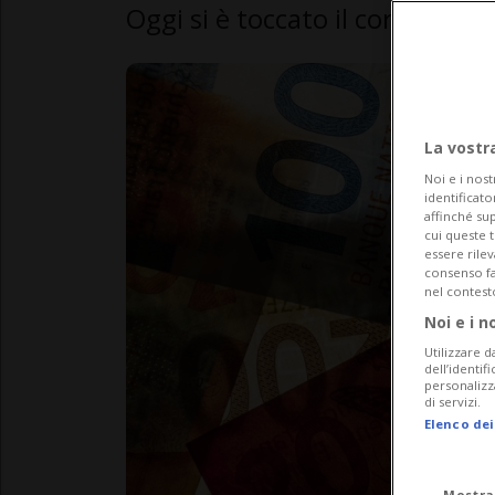
Oggi si è toccato il corso mi
La vostr
Noi e i nost
identificato
affinché sup
cui queste 
essere rile
consenso fac
nel contest
Noi e i n
Utilizzare d
dell’identif
personalizz
di servizi.
Elenco dei
Mostra