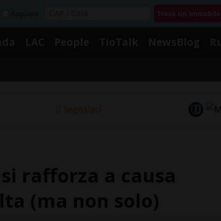
Acquista
nda
LAC
People
TioTalk
NewsBlog
R
Segnalaci
 si rafforza a causa
lta (ma non solo)