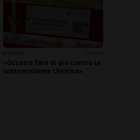
SVIZZERA
2 ore
6
«Occorre fare di più contro la
sottomissione chimica»