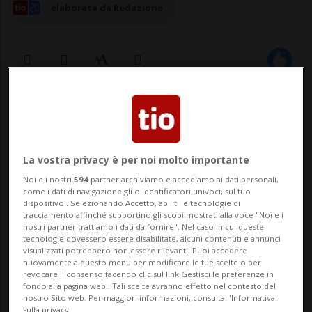
elaborata da Redazione
08 lug 2026 - 20:31
BERNA - Nuova vincita milionaria allo
La vostra privacy è per noi molto importante
Swiss-Lotto. Nell’estrazione di mercoledì,
Noi e i nostri
594
partner archiviamo e accediamo ai dati personali,
grazie a un "sei", una partecipante o un
come i dati di navigazione gli o identificatori univoci, sul tuo
dispositivo . Selezionando Accetto, abiliti le tecnologie di
partecipante si è aggiudicato esattamente
tracciamento affinché supportino gli scopi mostrati alla voce "Noi e i
nostri partner trattiamo i dati da fornire". Nel caso in cui queste
1 milione di franchi. A mancare è stato
tecnologie dovessero essere disabilitate, alcuni contenuti e annunci
visualizzati potrebbero non essere rilevanti. Puoi accedere
nuovamente a questo menu per modificare le tue scelte o per
soltanto il numero fortunato.
revocare il consenso facendo clic sul link Gestisci le preferenze in
fondo alla pagina web.. Tali scelte avranno effetto nel contesto del
nostro Sito web. Per maggiori informazioni, consulta l'Informativa
sulla privacy.