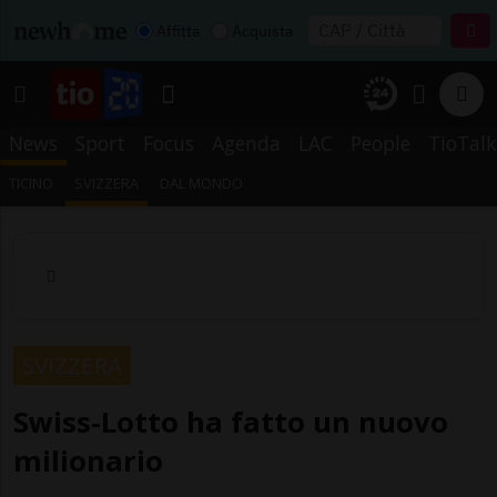
Affitta
Acquista
News
Sport
Focus
Agenda
LAC
People
TioTalk
TICINO
SVIZZERA
DAL MONDO
SVIZZERA
Swiss-Lotto ha fatto un nuovo
milionario