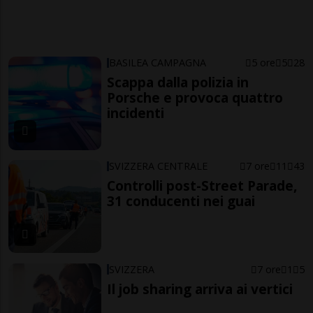
BASILEA CAMPAGNA
5 ore
5
28
Scappa dalla polizia in
Porsche e provoca quattro
incidenti
SVIZZERA CENTRALE
7 ore
11
43
Controlli post-Street Parade,
31 conducenti nei guai
SVIZZERA
7 ore
1
5
Il job sharing arriva ai vertici