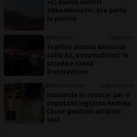
«Ci siamo sentiti
abbandonati»: ora parla
la polizia
MEZZOVICO
2 gior
101
Traffico ancora bloccato
sulla A2, automobilisti in
strada e tanta
frustrazione
MEZZOVICO-VIRA
2 gior
123
256
Incidente in scooter per il
deputato leghista Andrea
Censi: positivo all’alcol
test