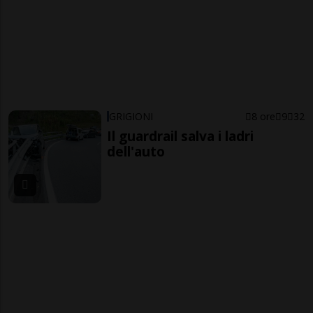
GRIGIONI
8 ore
9
32
Il guardrail salva i ladri
dell'auto