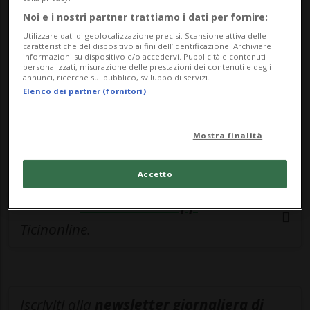
I numeri estratti sono stati 2, 3, 4, 15, 33 e
Noi e i nostri partner trattiamo i dati per fornire:
35. Il numero fortunato sarebbe stato l’1.
Utilizzare dati di geolocalizzazione precisi. Scansione attiva delle
Come numero Replay è stato estratto il 12,
caratteristiche del dispositivo ai fini dell’identificazione. Archiviare
informazioni su dispositivo e/o accedervi. Pubblicità e contenuti
personalizzati, misurazione delle prestazioni dei contenuti e degli
mentre il numero Joker è stato il 329998.
annunci, ricerche sul pubblico, sviluppo di servizi.
Elenco dei partner (fornitori)
Per la prossima estrazione, in programma
sabato, il jackpot sale a 11,9 milioni di
Mostra finalità
franchi, come comunicato da Swisslos.
Accetto
Entra nel
canale WhatsApp
di
Ticinonline.
Iscriviti alla
newsletter giornaliera di