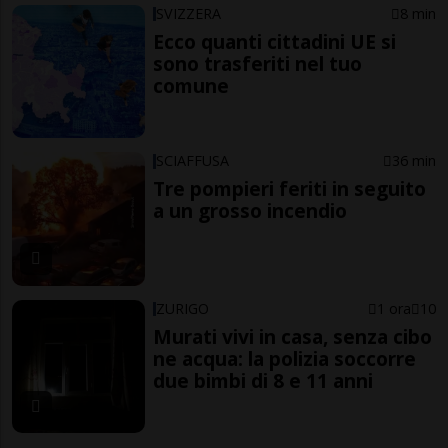
SVIZZERA
8 min
Ecco quanti cittadini UE si
sono trasferiti nel tuo
comune
SCIAFFUSA
36 min
Tre pompieri feriti in seguito
a un grosso incendio
ZURIGO
1 ora
10
Murati vivi in casa, senza cibo
ne acqua: la polizia soccorre
due bimbi di 8 e 11 anni