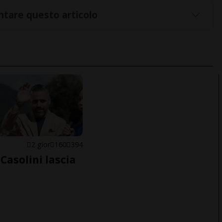
tare questo articolo
E
2 gior
160
394
Casolini lascia