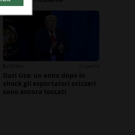
SVIZZERA
1 ora
10
Dazi Usa: un anno dopo lo
shock gli esportatori svizzeri
sono ancora toccati