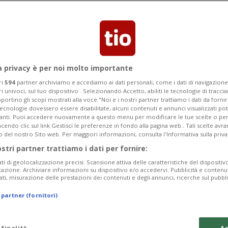
a coinvolto anche diverse polizie
iti in manette hanno tra 22 e 54 anni
a privacy è per noi molto importante
ri
594
partner archiviamo e accediamo ai dati personali, come i dati di navigazione 
ri univoci, sul tuo dispositivo . Selezionando Accetto, abiliti le tecnologie di tracc
portino gli scopi mostrati alla voce "Noi e i nostri partner trattiamo i dati da fornir
tecnologie dovessero essere disabilitate, alcuni contenuti e annunci visualizzati 
vanti. Puoi accedere nuovamente a questo menu per modificare le tue scelte o per
endo clic sul link Gestisci le preferenze in fondo alla pagina web.. Tali scelte avr
o del nostro Sito web. Per maggiori informazioni, consulta l'Informativa sulla priva
ostri partner trattiamo i dati per fornire:
ati di geolocalizzazione precisi. Scansione attiva delle caratteristiche del dispositivo 
icazione. Archiviare informazioni su dispositivo e/o accedervi. Pubblicità e contenu
ati, misurazione delle prestazioni dei contenuti e degli annunci, ricerche sul pubbl
 partner (fornitori)
 finalità
Ac