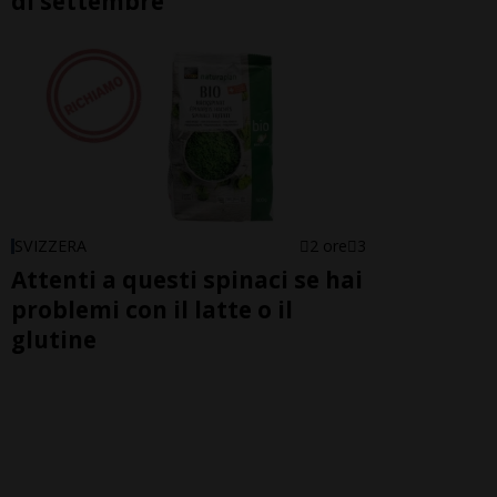
di settembre
SVIZZERA
2 ore
3
Attenti a questi spinaci se hai
problemi con il latte o il
glutine