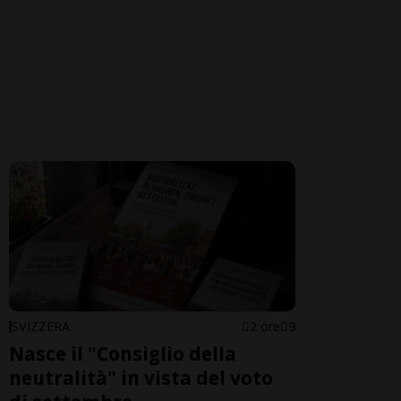
SVIZZERA
2 ore
9
Nasce il "Consiglio della
neutralità" in vista del voto