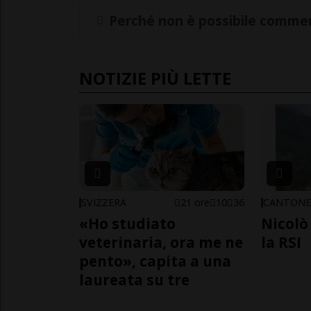
Perché non è possibile commen
NOTIZIE PIÙ LETTE
SVIZZERA
21 ore
10
36
CANTON
«Ho studiato
Nicolò 
veterinaria, ora me ne
la RSI
pento», capita a una
laureata su tre