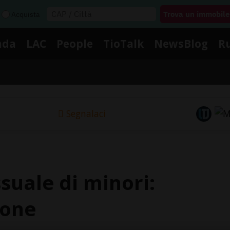
Acquista
nda
LAC
People
TioTalk
NewsBlog
R
Segnalaci
suale di minori:
sone