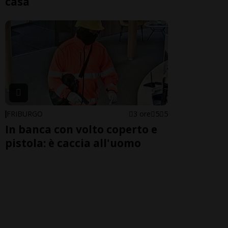
casa
FRIBURGO
3 ore
5
5
In banca con volto coperto e
pistola: è caccia all'uomo