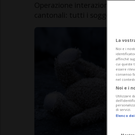
Operazione interazionale che h
cantonali: tutti i soggetti fin
La vostr
Noi e i nost
identificato
affinché sup
cui queste 
essere rile
consenso fac
nel contest
Noi e i n
Utilizzare d
dell’identif
personalizz
di servizi.
Elenco dei
Mostra