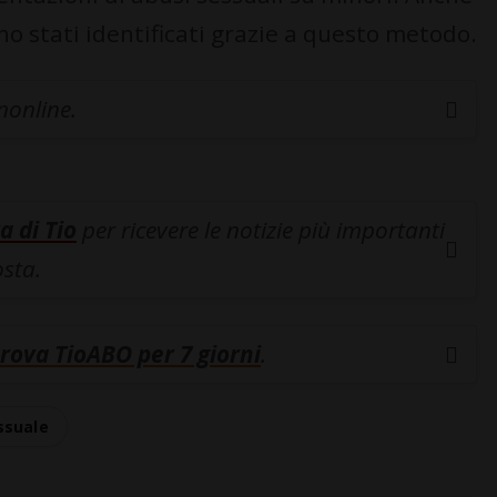
no stati identificati grazie a questo metodo.
inonline.
a di Tio
per ricevere le notizie più importanti
osta.
rova TioABO per 7 giorni
.
ssuale