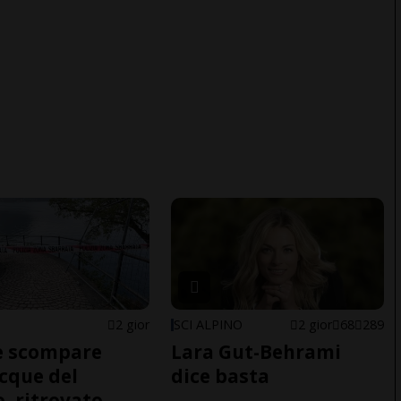
2 gior
SCI ALPINO
2 gior
68
289
e scompare
Lara Gut-Behrami
acque del
dice basta
o, ritrovato