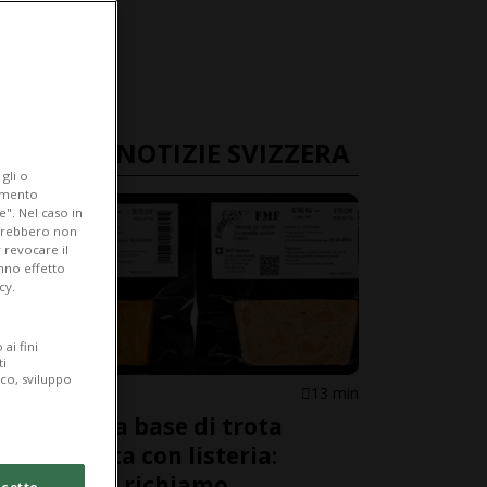
ULTIME NOTIZIE SVIZZERA
gli o
iamento
e". Nel caso in
potrebbero non
 revocare il
anno effetto
cy.
ai fini
ti
ico, sviluppo
SVIZZERA
13 min
Prodotti a base di trota
salmonata con listeria:
avviato il richiamo
cetto