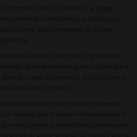
età compresa tra 22 e 54 anni, si legge
ntensamente l'intelligenza artificiale per
 delle vittime appartenevano al nucleo
ospettato.
sospettati abbiano utilizzato criptovalute
Darknet, dove avrebbero potuto scaricare o
. Sono accusati di possesso, acquisizione e
abusi sessuali su minori.
dall'autorità norvegese di perseguimento
o un metodo per tracciare le transazioni in
 gli investigatori a identificare persone che
ntazioni di abusi sessuali su minori. Anche