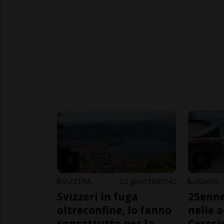
SVIZZERA
2 gior
104
142
LUGANO
Svizzeri in fuga
25enn
oltreconfine, lo fanno
nelle 
soprattutto per la
Ceresi