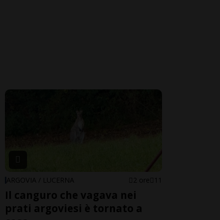
ARGOVIA / LUCERNA
2 ore
11
Il canguro che vagava nei
prati argoviesi è tornato a