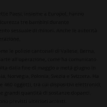
sette Paesi, insieme a Europol, hanno
sicurezza tre bambini durante
nto sessuale di minori. Anche le autorità
erazione.
come le polizie cantonali di Vallese, Berna,
parte all'operazione, come ha comunicato
lta dalla fine di maggio a metà giugno in
, Norvegia, Polonia, Svezia e Svizzera. Ha
 460 oggetti, tra cui dispositivi elettronici,
 e grandi quantità di sostanze dopanti.
no previsti ulteriori arresti.