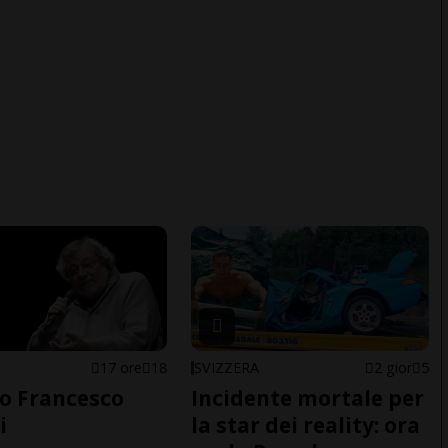
17 ore
18
SVIZZERA
2 gior
5
o Francesco
Incidente mortale per
i
la star dei reality: ora