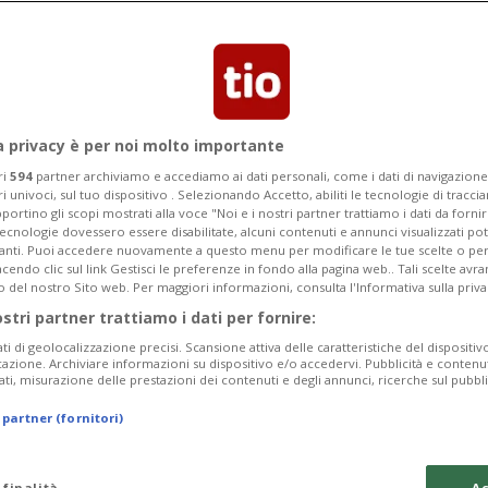
o al confine tra Svizzera e Germania.
ato di arresto a suo carico.
a privacy è per noi molto importante
ri
594
partner archiviamo e accediamo ai dati personali, come i dati di navigazione 
ri univoci, sul tuo dispositivo . Selezionando Accetto, abiliti le tecnologie di tracc
portino gli scopi mostrati alla voce "Noi e i nostri partner trattiamo i dati da fornir
tecnologie dovessero essere disabilitate, alcuni contenuti e annunci visualizzati 
vanti. Puoi accedere nuovamente a questo menu per modificare le tue scelte o per
endo clic sul link Gestisci le preferenze in fondo alla pagina web.. Tali scelte avr
o del nostro Sito web. Per maggiori informazioni, consulta l'Informativa sulla priva
ostri partner trattiamo i dati per fornire:
ati di geolocalizzazione precisi. Scansione attiva delle caratteristiche del dispositivo 
icazione. Archiviare informazioni su dispositivo e/o accedervi. Pubblicità e contenu
ati, misurazione delle prestazioni dei contenuti e degli annunci, ricerche sul pubbl
 partner (fornitori)
 finalità
Ac