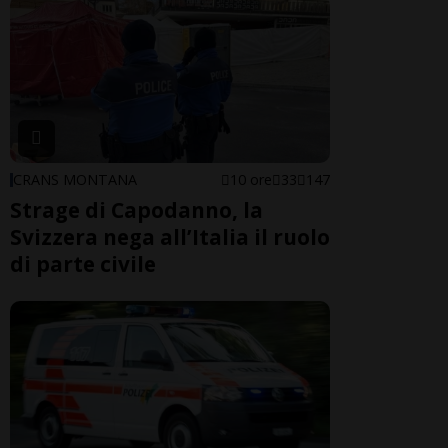
CRANS MONTANA
10 ore
33
147
Strage di Capodanno, la
Svizzera nega all’Italia il ruolo
di parte civile