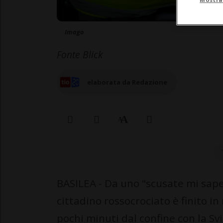
Imago
Fonte Blick
elaborata da Redazione
BASILEA - Da uno "scusate mi sape
cittadino rossocrociato è finito i
pochi minuti dal confine con la Sv