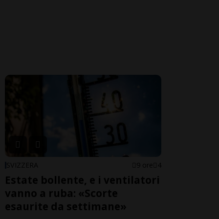
SVIZZERA
9 ore
4
Estate bollente, e i ventilatori
vanno a ruba: «Scorte
esaurite da settimane»