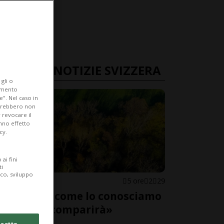
ULTIME NOTIZIE SVIZZERA
gli o
iamento
e". Nel caso in
potrebbero non
 revocare il
anno effetto
cy.
ai fini
ti
ico, sviluppo
SVIZZERA
5 ore
2
29
«Il bosco come lo conosciamo
adesso scomparirà»
cetto