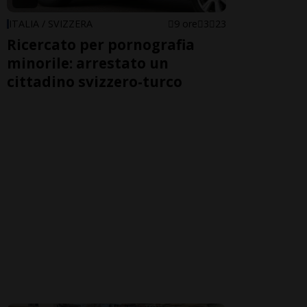
ITALIA / SVIZZERA
9 ore
3
23
Ricercato per pornografia
minorile: arrestato un
cittadino svizzero-turco