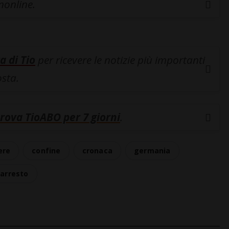
inonline.
a di Tio
per ricevere le notizie più importanti
osta.
rova TioABO per 7 giorni
.
ere
confine
cronaca
germania
arresto