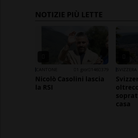
NOTIZIE PIÙ LETTE
CANTONE
1 gior
146
379
SVIZZERA
Nicolò Casolini lascia
Svizzer
la RSI
oltrec
soprat
casa