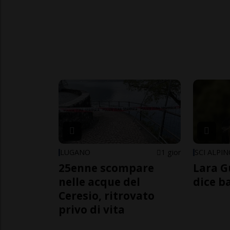
LUGANO
1 gior
SCI ALPI
25enne scompare
Lara G
nelle acque del
dice b
Ceresio, ritrovato
privo di vita