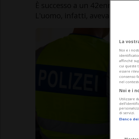
È successo a un 42enne svizzer
L'uomo, infatti, aveva un mand
La vostr
Noi e i nost
identificato
affinché sup
cui queste 
essere rile
consenso fac
nel contest
Noi e i n
Utilizzare d
dell’identif
personalizz
di servizi.
Elenco dei
Mostra