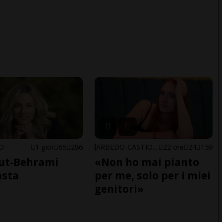
NO
1 gior
65
286
ARBEDO-CASTIONE
22 ore
24
159
ut-Behrami
«Non ho mai pianto
asta
per me, solo per i miei
genitori»