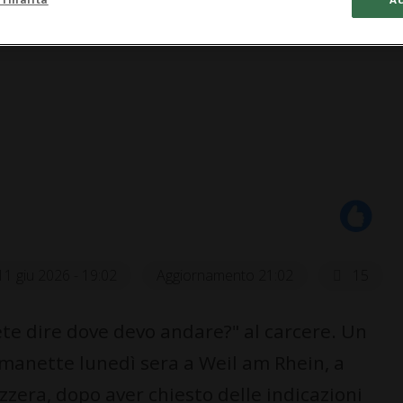
11 giu 2026 - 19:02
Aggiornamento 21:02
15
te dire dove devo andare?" al carcere. Un
n manette lunedì sera a Weil am Rhein, a
izzera, dopo aver chiesto delle indicazioni