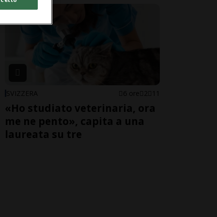
SVIZZERA
6 ore
2
11
«Ho studiato veterinaria, ora
me ne pento», capita a una
laureata su tre