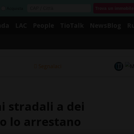
Acquista
nda
LAC
People
TioTalk
NewsBlog
R
Segnalaci
i stradali a dei
ro lo arrestano