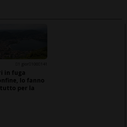
1 gior
100
141
i in fuga
onfine, lo fanno
tutto per la