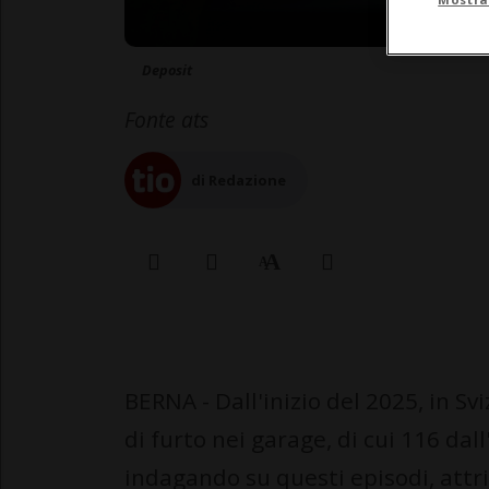
Deposit
Fonte ats
di Redazione
BERNA - Dall'inizio del 2025, in Svi
di furto nei garage, di cui 116 dal
indagando su questi episodi, attrib