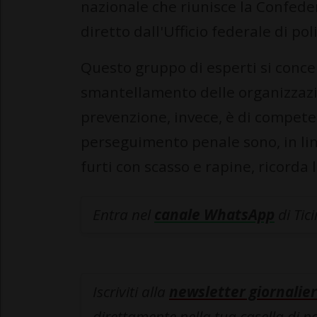
nazionale che riunisce la Confede
diretto dall'Ufficio federale di pol
Questo gruppo di esperti si concent
smantellamento delle organizzazion
prevenzione, invece, è di competen
perseguimento penale sono, in lin
furti con scasso e rapine, ricorda 
Entra nel
canale WhatsApp
di Tic
Iscriviti alla
newsletter giornalier
direttamente nella tua casella di p