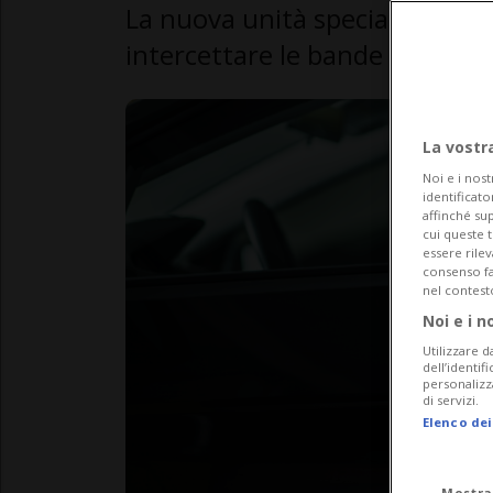
La nuova unità speciale coinv
intercettare le bande organizza
La vostr
Noi e i nost
identificato
affinché sup
cui queste 
essere rile
consenso fac
nel contest
Noi e i n
Utilizzare d
dell’identif
personalizz
di servizi.
Elenco dei
Mostra