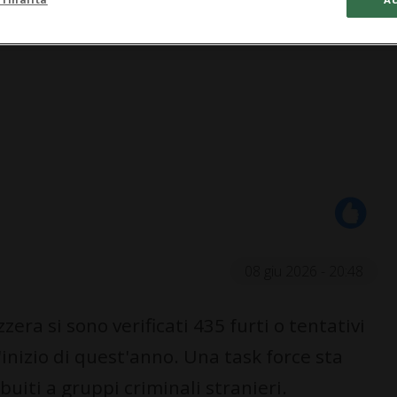
08 giu 2026 - 20:48
zzera si sono verificati 435 furti o tentativi
l'inizio di quest'anno. Una task force sta
uiti a gruppi criminali stranieri.