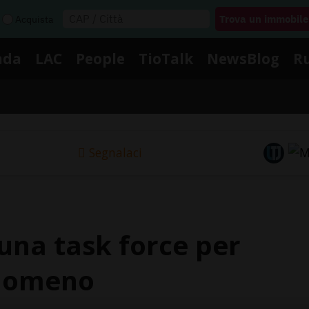
Acquista
nda
LAC
People
TioTalk
NewsBlog
R
Segnalaci
 una task force per
enomeno