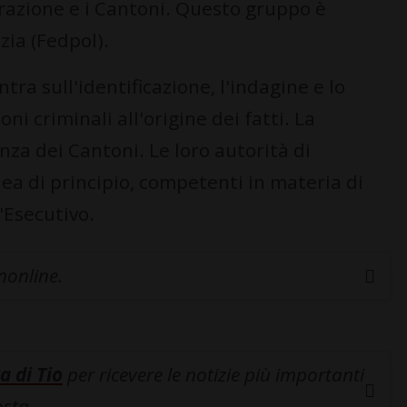
razione e i Cantoni. Questo gruppo è
izia (Fedpol).
ra sull'identificazione, l'indagine e lo
i criminali all'origine dei fatti. La
za dei Cantoni. Le loro autorità di
ea di principio, competenti in materia di
l'Esecutivo.
inonline.
a di Tio
per ricevere le notizie più importanti
osta.