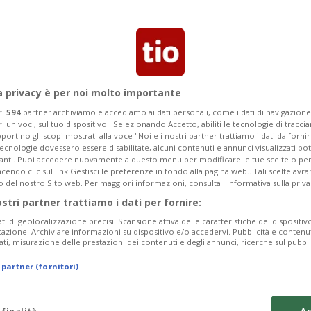
olge Confederazione e Cantoni per
te attive nei furti nei garage.
a privacy è per noi molto importante
ri
594
partner archiviamo e accediamo ai dati personali, come i dati di navigazione 
ri univoci, sul tuo dispositivo . Selezionando Accetto, abiliti le tecnologie di tracc
portino gli scopi mostrati alla voce "Noi e i nostri partner trattiamo i dati da fornir
tecnologie dovessero essere disabilitate, alcuni contenuti e annunci visualizzati 
vanti. Puoi accedere nuovamente a questo menu per modificare le tue scelte o per
endo clic sul link Gestisci le preferenze in fondo alla pagina web.. Tali scelte avr
o del nostro Sito web. Per maggiori informazioni, consulta l'Informativa sulla priva
ostri partner trattiamo i dati per fornire:
ati di geolocalizzazione precisi. Scansione attiva delle caratteristiche del dispositivo 
icazione. Archiviare informazioni su dispositivo e/o accedervi. Pubblicità e contenu
ati, misurazione delle prestazioni dei contenuti e degli annunci, ricerche sul pubbl
 partner (fornitori)
 finalità
Ac