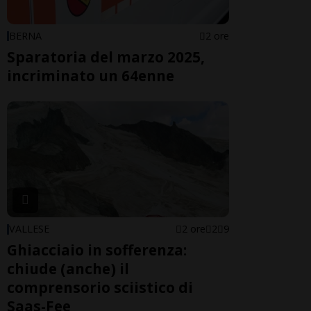
BERNA
2 ore
Sparatoria del marzo 2025,
incriminato un 64enne
VALLESE
2 ore
2
9
Ghiacciaio in sofferenza:
chiude (anche) il
comprensorio sciistico di
Saas-Fee