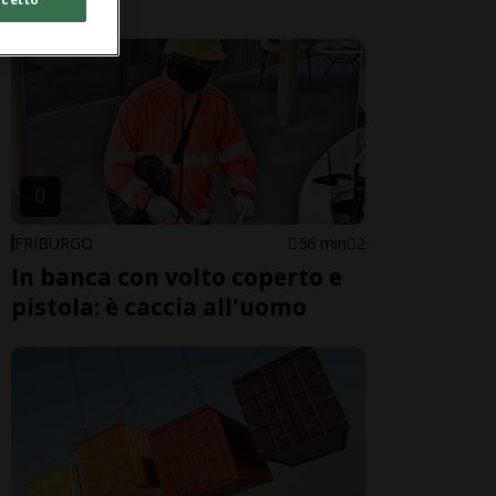
FRIBURGO
56 min
2
In banca con volto coperto e
pistola: è caccia all'uomo