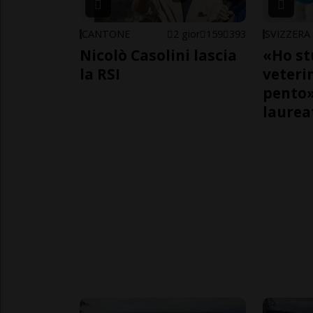
CANTONE
2 gior
159
393
SVIZZERA
Nicolò Casolini lascia
«Ho st
la RSI
veteri
pento»
laurea