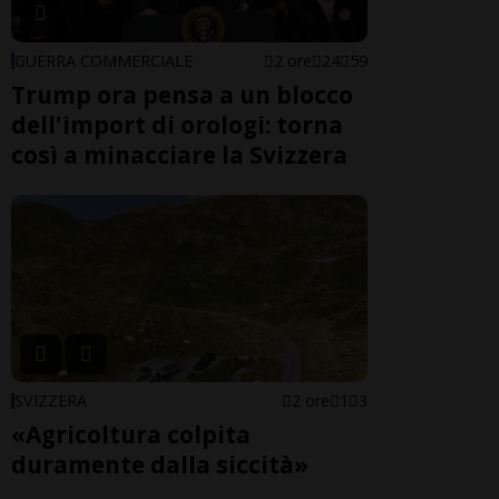
GUERRA COMMERCIALE
2 ore
24
59
Trump ora pensa a un blocco
dell'import di orologi: torna
così a minacciare la Svizzera
SVIZZERA
2 ore
1
3
«Agricoltura colpita
duramente dalla siccità»