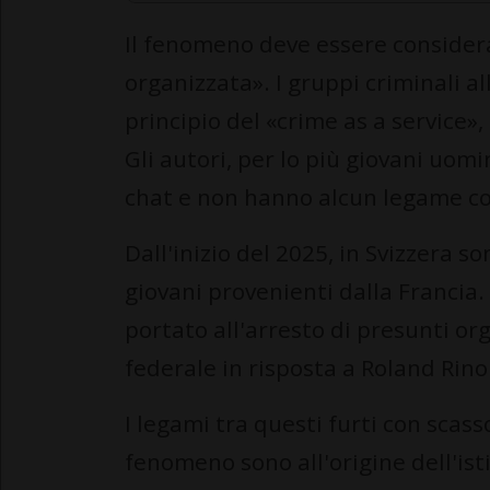
Il fenomeno deve essere consider
organizzata». I gruppi criminali al
principio del «crime as a service»,
Gli autori, per lo più giovani uomi
chat e non hanno alcun legame co
Dall'inizio del 2025, in Svizzera s
giovani provenienti dalla Francia.
portato all'arresto di presunti org
federale in risposta a Roland Rin
I legami tra questi furti con scasso
fenomeno sono all'origine dell'ist