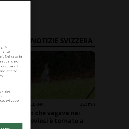
ULTIME NOTIZIE SVIZZERA
gli o
iamento
e". Nel caso in
potrebbero non
 revocare il
anno effetto
cy.
ai fini
ti
ico, sviluppo
ARGOVIA / LUCERNA
20 min
Il canguro che vagava nei
prati argoviesi è tornato a
casa
cetto