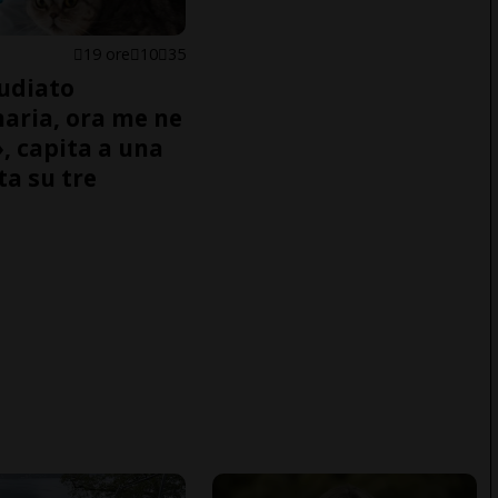
19 ore
10
35
udiato
naria, ora me ne
, capita a una
ta su tre