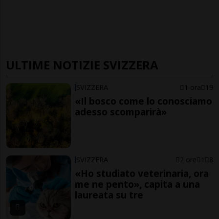
ULTIME NOTIZIE SVIZZERA
SVIZZERA
1 ora
19
«Il bosco come lo conosciamo
adesso scomparirà»
SVIZZERA
2 ore
1
8
«Ho studiato veterinaria, ora
me ne pento», capita a una
laureata su tre