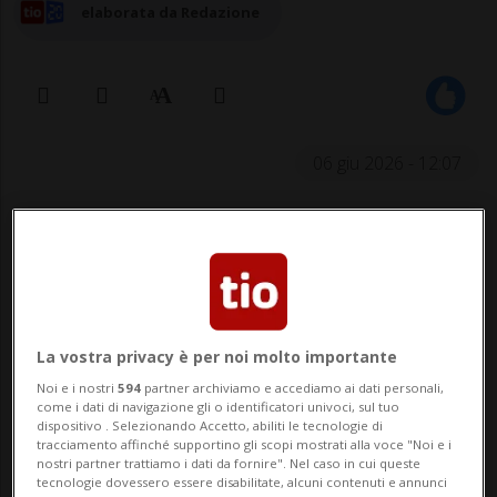
elaborata da Redazione
06 giu 2026 - 12:07
TRIMMIS - Un incendio è scoppiato ieri in
una struttura di accoglienza per
richiedenti asilo a Trimmis. Nessuno è
rimasto ferito. La struttura è attualmente
La vostra privacy è per noi molto importante
inagibile.
Noi e i nostri
594
partner archiviamo e accediamo ai dati personali,
come i dati di navigazione gli o identificatori univoci, sul tuo
dispositivo . Selezionando Accetto, abiliti le tecnologie di
Poco dopo le 18:30 la Polizia cantonale dei
tracciamento affinché supportino gli scopi mostrati alla voce "Noi e i
nostri partner trattiamo i dati da fornire". Nel caso in cui queste
Grigioni ha ricevuto la segnalazione del
tecnologie dovessero essere disabilitate, alcuni contenuti e annunci