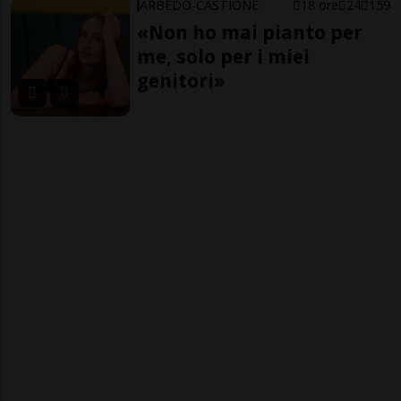
ARBEDO-CASTIONE
18 ore
24
159
«Non ho mai pianto per
me, solo per i miei
genitori»