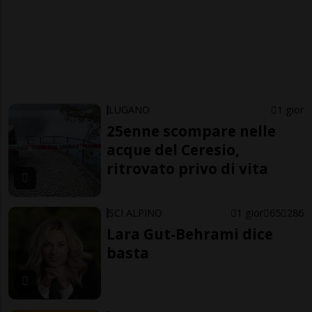
LUGANO
1 gior
25enne scompare nelle
acque del Ceresio,
ritrovato privo di vita
SCI ALPINO
1 gior
65
286
Lara Gut-Behrami dice
basta