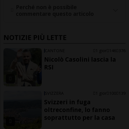
Perché non è possibile
commentare questo articolo
NOTIZIE PIÙ LETTE
CANTONE
1 gior
146
376
Nicolò Casolini lascia la
RSI
SVIZZERA
1 gior
100
139
Svizzeri in fuga
oltreconfine, lo fanno
soprattutto per la casa