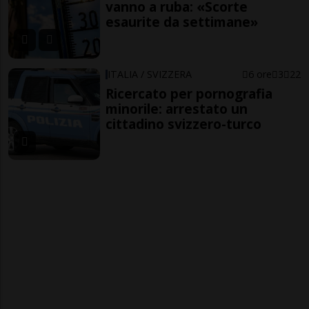
vanno a ruba: «Scorte
esaurite da settimane»
ITALIA / SVIZZERA
6 ore
3
22
Ricercato per pornografia
minorile: arrestato un
cittadino svizzero-turco