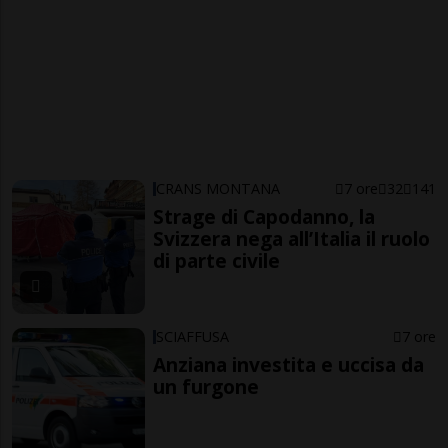
CRANS MONTANA
7 ore
32
141
Strage di Capodanno, la
Svizzera nega all’Italia il ruolo
di parte civile
SCIAFFUSA
7 ore
Anziana investita e uccisa da
un furgone