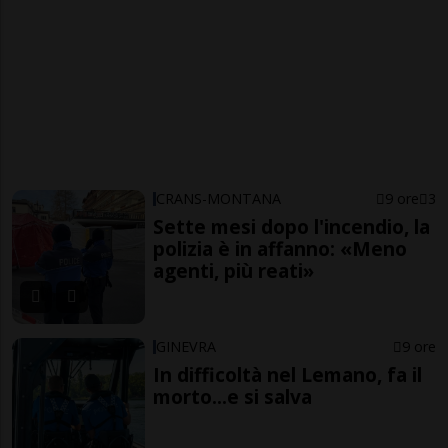
CRANS-MONTANA
9 ore
3
Sette mesi dopo l'incendio, la
polizia è in affanno: «Meno
agenti, più reati»
GINEVRA
9 ore
In difficoltà nel Lemano, fa il
morto...e si salva