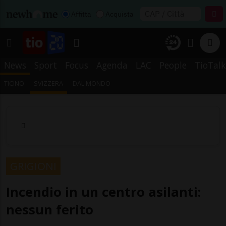
Affitta
Acquista
News
Sport
Focus
Agenda
LAC
People
TioTalk
TICINO
SVIZZERA
DAL MONDO
GRIGIONI
Incendio in un centro asilanti:
nessun ferito