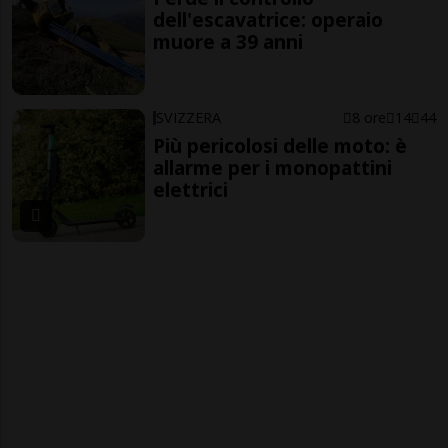
dell'escavatrice: operaio
muore a 39 anni
SVIZZERA
8 ore
14
44
Più pericolosi delle moto: è
allarme per i monopattini
elettrici