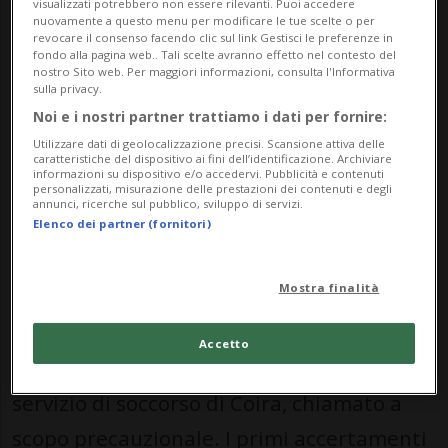
visualizzati potrebbero non essere rilevanti. Puoi accedere
rogo. I pompieri sono intervenuti
nuovamente a questo menu per modificare le tue scelte o per
revocare il consenso facendo clic sul link Gestisci le preferenze in
rapidamente e hanno domato le fiamme.
fondo alla pagina web.. Tali scelte avranno effetto nel contesto del
nostro Sito web. Per maggiori informazioni, consulta l'Informativa
Gli ospiti sono stati evacuati
sulla privacy.
Noi e i nostri partner trattiamo i dati per fornire:
autonomamente e senza riportare ferite.
Utilizzare dati di geolocalizzazione precisi. Scansione attiva delle
Sono stati temporaneamente sistemati in
caratteristiche del dispositivo ai fini dell’identificazione. Archiviare
informazioni su dispositivo e/o accedervi. Pubblicità e contenuti
personalizzati, misurazione delle prestazioni dei contenuti e degli
alloggi alternativi. Ingenti i danni
annunci, ricerche sul pubblico, sviluppo di servizi.
Elenco dei partner (fornitori)
materiali.
Mostra finalità
Oltre alla Polizia cantonale dei Grigioni,
all'operazione hanno partecipato diversi
Accetto
membri dei pompieri di Calanda e un
servizio di soccorso di Coira, chiamato a
scopo precauzionale. I primi accertamenti