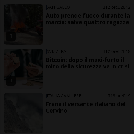
SAN GALLO
12 ore
2
12
Auto prende fuoco durante la
marcia: salve quattro ragazze
SVIZZERA
12 ore
2
18
Bitcoin: dopo il maxi-furto il
mito della sicurezza va in crisi
ITALIA / VALLESE
13 ore
19
Frana il versante italiano del
Cervino