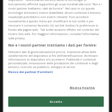
tracciamento affinché supportino gli scopi mostrati alla voce "Noi e i
persone date per disperse nell'incendio
nostri partner trattiamo i dati da fornire". Nel caso in cui queste
tecnologie dovessero essere disabilitate, alcuni contenuti e annunci
divampato
nella notte a San Gallo
. Lo ha
visualizzati potrebbero non essere rilevanti. Puoi accedere
nuovamente a questo menu per modificare le tue scelte o per
comunicato questo pomeriggio la Polizia
revocare il consenso facendo clic sul link Gestisci le preferenze in
fondo alla pagina web.. Tali scelte avranno effetto nel contesto del
cantonale. Il bilancio è quindi stabile a
nostro Sito web. Per maggiori informazioni, consulta l'Informativa
sulla privacy.
nove feriti: sette persone hanno riportato
Noi e i nostri partner trattiamo i dati per fornire:
lesioni lievi, mentre due uomini sono
Utilizzare dati di geolocalizzazione precisi. Scansione attiva delle
caratteristiche del dispositivo ai fini dell’identificazione. Archiviare
rimasti gravemente feriti.
informazioni su dispositivo e/o accedervi. Pubblicità e contenuti
personalizzati, misurazione delle prestazioni dei contenuti e degli
annunci, ricerche sul pubblico, sviluppo di servizi.
Tra i feriti lievi figurano sei uomini di età
Elenco dei partner (fornitori)
compresa tra i 23 e i 68 anni. Un 58enne e
Mostra finalità
un altro uomo, la cui identità non è ancora
stata definitivamente accertata, hanno
Accetto
invece subito ferite gravi. Tutti i feriti