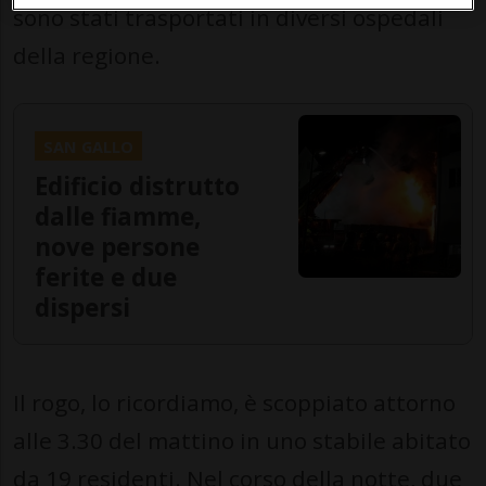
sono stati trasportati in diversi ospedali
della regione.
SAN GALLO
Edificio distrutto
dalle fiamme,
nove persone
ferite e due
dispersi
Il rogo, lo ricordiamo, è scoppiato attorno
alle 3.30 del mattino in uno stabile abitato
da 19 residenti. Nel corso della notte, due