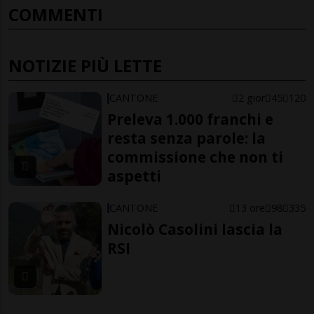
COMMENTI
NOTIZIE PIÙ LETTE
CANTONE
2 gior
45
120
Preleva 1.000 franchi e
resta senza parole: la
commissione che non ti
aspetti
CANTONE
13 ore
98
335
Nicolò Casolini lascia la
RSI