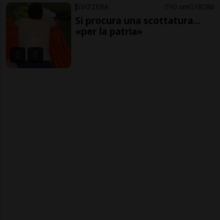
SVIZZERA
10 ore
18
86
Si procura una scottatura...
«per la patria»