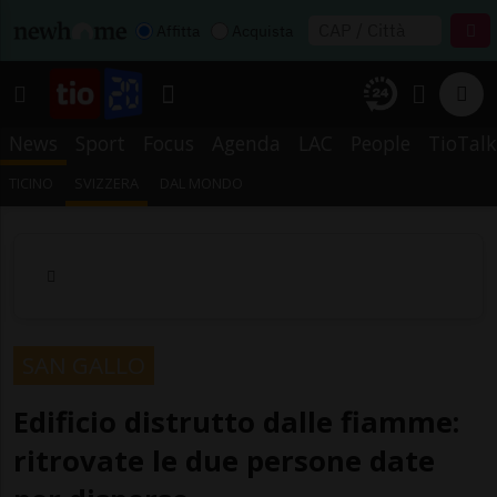
Affitta
Acquista
News
Sport
Focus
Agenda
LAC
People
TioTalk
TICINO
SVIZZERA
DAL MONDO
SAN GALLO
Edificio distrutto dalle fiamme:
ritrovate le due persone date