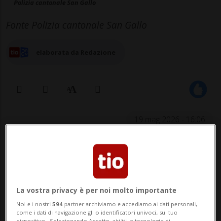
Polizia cantonale San Gallo
Fonte Polizia cantonale San Gallo
elaborata da Redazione
19 mag 2026 - 16:06
La vostra privacy è per noi molto importante
Noi e i nostri
594
partner archiviamo e accediamo ai dati personali,
come i dati di navigazione gli o identificatori univoci, sul tuo
SAN GALLO - Sono state ritrovate le due
dispositivo . Selezionando Accetto, abiliti le tecnologie di