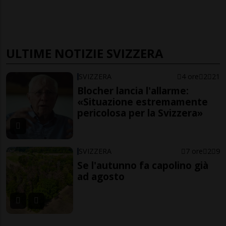
ULTIME NOTIZIE SVIZZERA
SVIZZERA
4 ore
2
21
Blocher lancia l'allarme:
«Situazione estremamente
pericolosa per la Svizzera»
SVIZZERA
7 ore
2
9
Se l'autunno fa capolino già
ad agosto