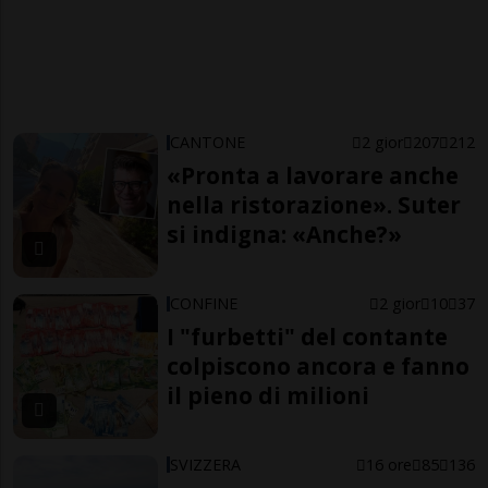
CANTONE
2 gior
207
212
«Pronta a lavorare anche
nella ristorazione». Suter
si indigna: «Anche?»
CONFINE
2 gior
10
37
I "furbetti" del contante
colpiscono ancora e fanno
il pieno di milioni
SVIZZERA
16 ore
85
136