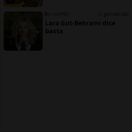
SCI ALPINO
2 gior
68
285
Lara Gut-Behrami dice
basta