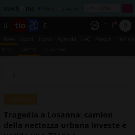
Affitta
Acquista
1
News
Sport
Focus
Agenda
LAC
People
TioTalk
TICINO
SVIZZERA
DAL MONDO
LOSANNA
Tragedia a Losanna: camion
della nettezza urbana investe e