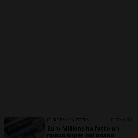
EUROPA / SVIZZERA
17 ore
21
Euro Millions ha fatto un
nuovo super-milionario