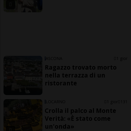
ASCONA
1 gior
Ragazzo trovato morto
nella terrazza di un
ristorante
LOCARNO
1 gior
131
Crolla il palco al Monte
Verità: «È stato come
un'onda»