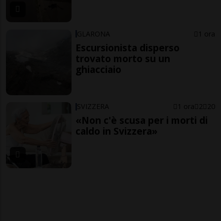
GLARONA
1 ora
Escursionista disperso
trovato morto su un
ghiacciaio
SVIZZERA
1 ora
2
20
«Non c'è scusa per i morti di
caldo in Svizzera»