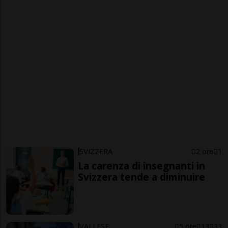
SVIZZERA
2 ore
1
La carenza di insegnanti in
Svizzera tende a diminuire
VALLESE
5 ore
13
33