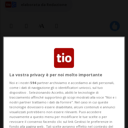
elaborata da Redazione
19 mag 2026 - 17:27
La vostra privacy è per noi molto importante
Noi e i nostri
594
partner archiviamo e accediamo ai dati personali,
come i dati di navigazione gli o identificatori univoci, sul tuo
dispositivo . Selezionando Accetto, abiliti le tecnologie di
tracciamento affinché supportino gli scopi mostrati alla voce "Noi e i
LOSANNA - A Losanna, un camion della
nostri partner trattiamo i dati da fornire". Nel caso in cui queste
tecnologie dovessero essere disabilitate, alcuni contenuti e annunci
nettezza urbana ha investito e ferito
visualizzati potrebbero non essere rilevanti. Puoi accedere
nuovamente a questo menu per modificare le tue scelte o per
mortalmente una donna di 72 anni.
revocare il consenso facendo clic sul link Gestisci le preferenze in
fondo alla pagina web.. Tali scelte avranno effetto nel contesto del