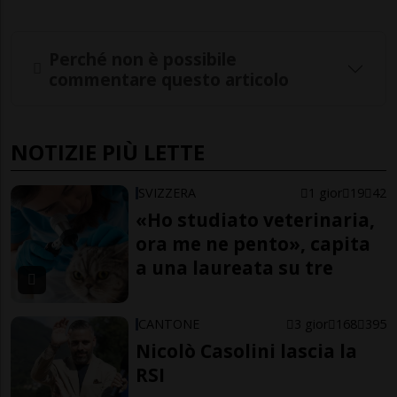
Perché non è possibile
commentare questo articolo
NOTIZIE PIÙ LETTE
SVIZZERA
1 gior
19
42
«Ho studiato veterinaria,
ora me ne pento», capita
a una laureata su tre
CANTONE
3 gior
168
395
Nicolò Casolini lascia la
RSI