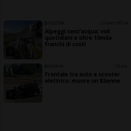
SVIZZERA
5 ore
19
34
Alpeggi senz’acqua: voli
quotidiani e oltre 10mila
franchi di costi
ARGOVIA
5 ore
Frontale tra auto e scooter
elettrico: muore un 83enne