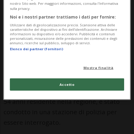
Cittadina italiana, residente nel Cantone
nostro Sito web. Per maggiori informazioni, consulta l'Informativa
sulla privacy.
di Vaud, è deceduta sul luogo
Noi e i nostri partner trattiamo i dati per fornire:
dell'incidente, come ha comunicato
Utilizzare dati di geolocalizzazione precisi. Scansione attiva delle
caratteristiche del dispositivo ai fini dell’identificazione. Archiviare
martedì la Polizia cantonale vodese.
informazioni su dispositivo e/o accedervi. Pubblicità e contenuti
personalizzati, misurazione delle prestazioni dei contenuti e degli
annunci, ricerche sul pubblico, sviluppo di servizi.
L'incidente è avvenuto lunedì a
Elenco dei partner (fornitori)
mezzogiorno, poco prima delle 12.30. La
Mostra finalità
dinamica esatta non è stata ancora
chiarita. Il conducente del camion della
Accetto
nettezza urbana, un cittadino bulgaro di
54 anni residente nella regione, è stato
condotto in una stazione di polizia per
essere interrogato.