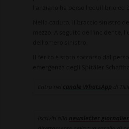
l’anziano ha perso l’equilibrio ed
Nella caduta, il braccio sinistro 
mezzo. A seguito dell’incidente, 
dell’omero sinistro.
Il ferito è stato soccorso dal pers
emergenza degli Spitäler Schaffh
Entra nel
canale WhatsApp
di Tic
Iscriviti alla
newsletter giornalier
direttamente nella tua casella di p