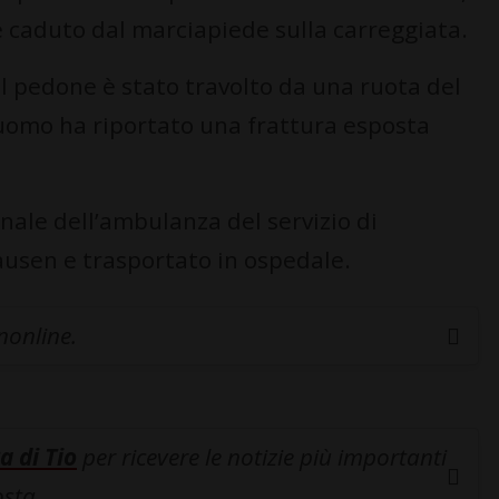
 è caduto dal marciapiede sulla carreggiata.
del pedone è stato travolto da una ruota del
l’uomo ha riportato una frattura esposta
onale dell’ambulanza del servizio di
ausen e trasportato in ospedale.
inonline.
a di Tio
per ricevere le notizie più importanti
osta.