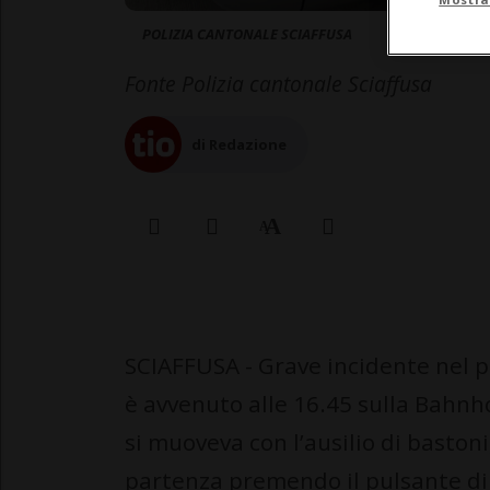
POLIZIA CANTONALE SCIAFFUSA
Fonte Polizia cantonale Sciaffusa
di Redazione
SCIAFFUSA - Grave incidente nel p
è avvenuto alle 16.45 sulla Bahnh
si muoveva con l’ausilio di baston
partenza premendo il pulsante di 