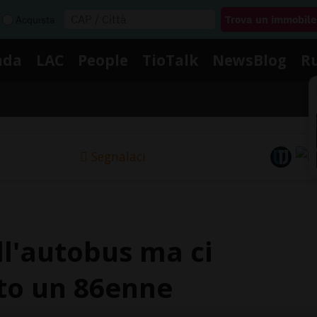
Acquista
nda
LAC
People
TioTalk
NewsBlog
R
Segnalaci
ull'autobus ma ci
rito un 86enne