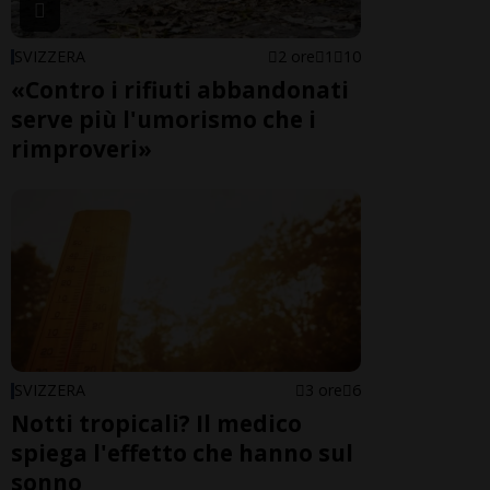
SVIZZERA
2 ore
1
10
«Contro i rifiuti abbandonati
serve più l'umorismo che i
rimproveri»
SVIZZERA
3 ore
6
Notti tropicali? Il medico
spiega l'effetto che hanno sul
sonno