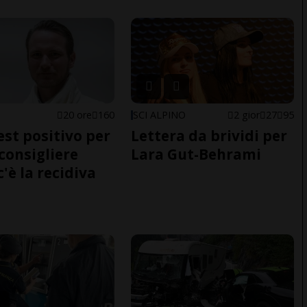
E
20 ore
160
SCI ALPINO
2 gior
27
95
est positivo per
Lettera da brividi per
nconsigliere
Lara Gut-Behrami
c'è la recidiva