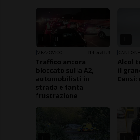
MEZZOVICO
14 ore
79
CANTON
Traffico ancora
Alcol t
bloccato sulla A2,
il gra
automobilisti in
Censi: 
strada e tanta
frustrazione