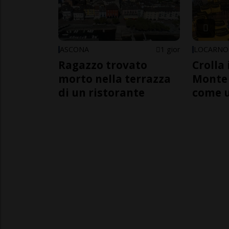
ASCONA
1 gior
LOCARNO
Ragazzo trovato
Crolla 
morto nella terrazza
Monte 
di un ristorante
come 