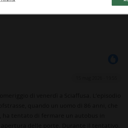
15 mag 2026 - 19:55
omeriggio di venerdì a Sciaffusa. L’episodio
ofstrasse, quando un uomo di 86 anni, che
i, ha tentato di fermare un autobus in
apertura delle porte. Durante il tentativo,