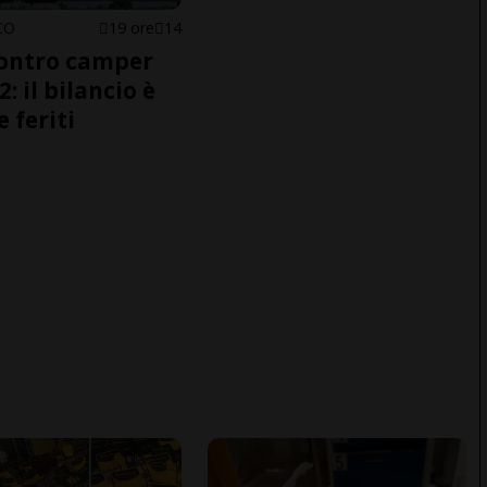
CO
19 ore
14
ontro camper
2: il bilancio è
e feriti