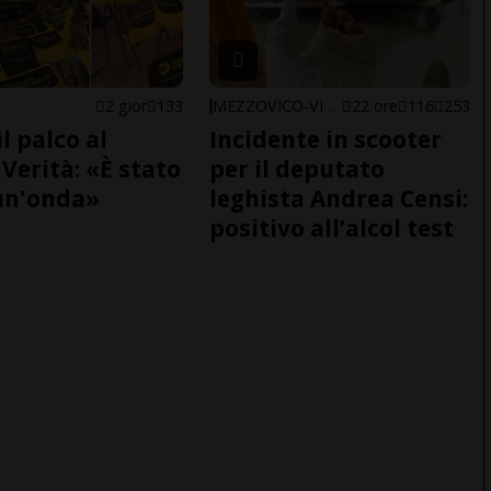
2 gior
133
MEZZOVICO-VIRA
22 ore
116
253
il palco al
Incidente in scooter
Verità: «È stato
per il deputato
un'onda»
leghista Andrea Censi:
positivo all’alcol test