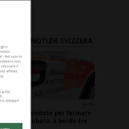
ULTIME NOTIZIE SVIZZERA
gli o
iamento
e". Nel caso in
potrebbero non
 revocare il
anno effetto
cy.
ai fini
ti
ico, sviluppo
SOLETTA
4 min
Nastro chiodato per fermare
un'auto rubata, a bordo tre
ragazzi
cetto