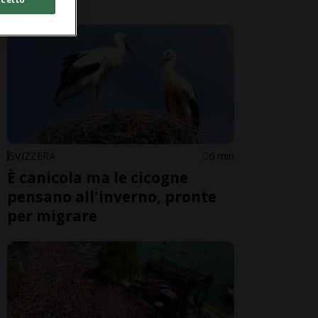
SVIZZERA
6 min
È canicola ma le cicogne
pensano all'inverno, pronte
per migrare