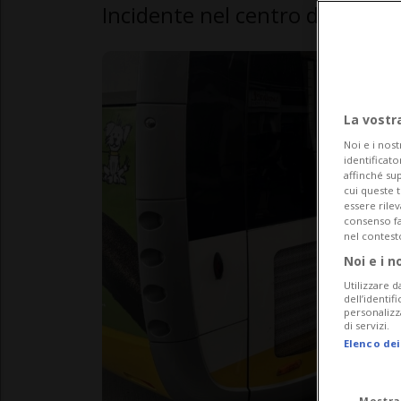
Incidente nel centro di Sciaff
La vostr
Noi e i nost
identificato
affinché sup
cui queste 
essere rile
consenso fac
nel contest
Noi e i n
Utilizzare d
dell’identif
personalizz
di servizi.
Elenco dei
Mostra