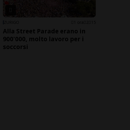
ZURIGO
1 ora
2
15
Alla Street Parade erano in
900'000, molto lavoro per i
soccorsi