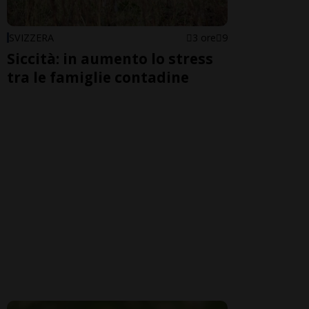
SVIZZERA
3 ore
9
Siccità: in aumento lo stress
tra le famiglie contadine