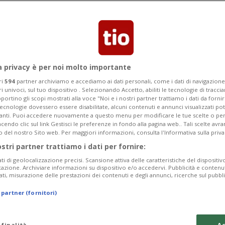
usa nel pomeriggio di venerdì
a privacy è per noi molto importante
ri
594
partner archiviamo e accediamo ai dati personali, come i dati di navigazione 
ri univoci, sul tuo dispositivo . Selezionando Accetto, abiliti le tecnologie di tracc
portino gli scopi mostrati alla voce "Noi e i nostri partner trattiamo i dati da fornir
tecnologie dovessero essere disabilitate, alcuni contenuti e annunci visualizzati 
vanti. Puoi accedere nuovamente a questo menu per modificare le tue scelte o per
endo clic sul link Gestisci le preferenze in fondo alla pagina web.. Tali scelte avr
o del nostro Sito web. Per maggiori informazioni, consulta l'Informativa sulla priva
ostri partner trattiamo i dati per fornire:
ati di geolocalizzazione precisi. Scansione attiva delle caratteristiche del dispositivo 
icazione. Archiviare informazioni su dispositivo e/o accedervi. Pubblicità e contenu
ati, misurazione delle prestazioni dei contenuti e degli annunci, ricerche sul pubbl
 partner (fornitori)
 finalità
Ac