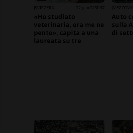
SVIZZERA
2 gior
23
47
MEZZOVI
«Ho studiato
Auto c
veterinaria, ora me ne
sulla A
pento», capita a una
di sett
laureata su tre