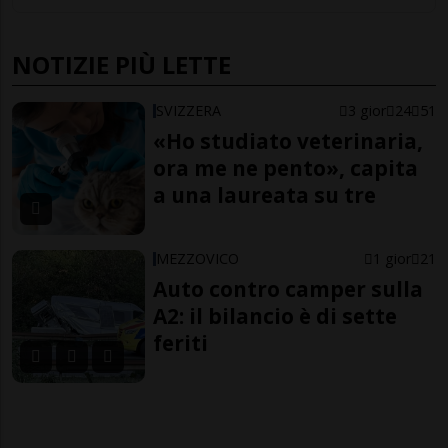
NOTIZIE PIÙ LETTE
SVIZZERA
3 gior
24
51
«Ho studiato veterinaria,
ora me ne pento», capita
a una laureata su tre
MEZZOVICO
1 gior
21
Auto contro camper sulla
A2: il bilancio è di sette
feriti