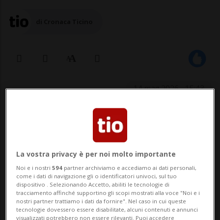
di Cronaca Ticino
14 mag 2026 - 15:43
La vostra privacy è per noi molto importante
Noi e i nostri
594
partner archiviamo e accediamo ai dati personali,
come i dati di navigazione gli o identificatori univoci, sul tuo
KERNS - Un escursionista ha perso la vita
dispositivo . Selezionando Accetto, abiliti le tecnologie di
tracciamento affinché supportino gli scopi mostrati alla voce "Noi e i
dopo essere precipitato dall’Arvigrat, nel
nostri partner trattiamo i dati da fornire". Nel caso in cui queste
tecnologie dovessero essere disabilitate, alcuni contenuti e annunci
visualizzati potrebbero non essere rilevanti. Puoi accedere