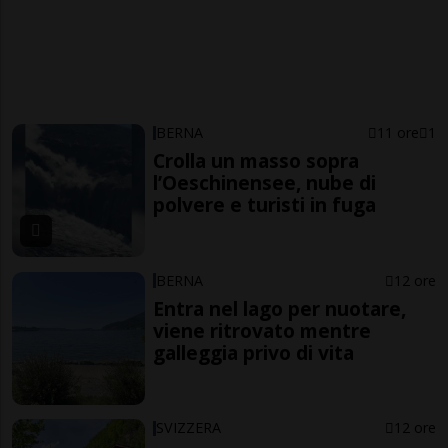
BERNA
11 ore
1
Crolla un masso sopra
l’Oeschinensee, nube di
polvere e turisti in fuga
BERNA
12 ore
Entra nel lago per nuotare,
viene ritrovato mentre
galleggia privo di vita
SVIZZERA
12 ore