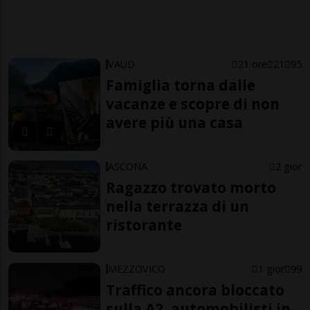
VAUD
21 ore
21
95
Famiglia torna dalle
vacanze e scopre di non
avere più una casa
ASCONA
2 gior
Ragazzo trovato morto
nella terrazza di un
ristorante
MEZZOVICO
1 gior
99
Traffico ancora bloccato
sulla A2, automobilisti in