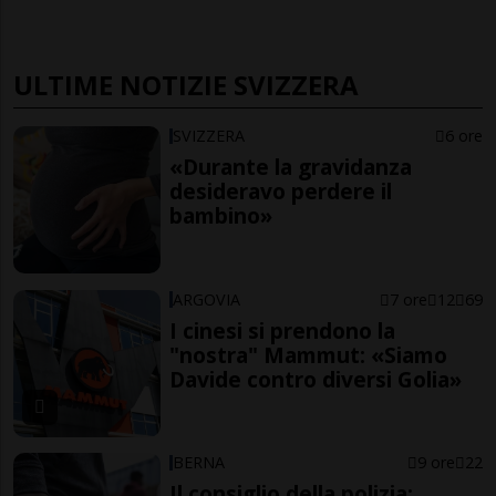
ULTIME NOTIZIE SVIZZERA
SVIZZERA
6 ore
«Durante la gravidanza
desideravo perdere il
bambino»
ARGOVIA
7 ore
12
69
I cinesi si prendono la
"nostra" Mammut: «Siamo
Davide contro diversi Golia»
BERNA
9 ore
22
Il consiglio della polizia: