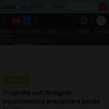
Affitta
Acquista
News
Sport
Focus
Agenda
LAC
People
TioTalk
TICINO
SVIZZERA
DAL MONDO
OBVALDO
Tragedia sull’Arvigrat:
escursionista precipita e perde