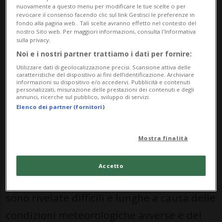
territorio di Kerns (OW).
nuovamente a questo menu per modificare le tue scelte o per
revocare il consenso facendo clic sul link Gestisci le preferenze in
Nella notte del 14 maggio 2026, poco dopo
fondo alla pagina web.. Tali scelte avranno effetto nel contesto del
nostro Sito web. Per maggiori informazioni, consulta l'Informativa
sulla privacy.
l’01:00, la polizia cantonale ha ricevuto la
Noi e i nostri partner trattiamo i dati per fornire:
segnalazione di un uomo che non era
Utilizzare dati di geolocalizzazione precisi. Scansione attiva delle
caratteristiche del dispositivo ai fini dell’identificazione. Archiviare
rientrato da un’escursione. Le ricerche del
informazioni su dispositivo e/o accedervi. Pubblicità e contenuti
personalizzati, misurazione delle prestazioni dei contenuti e degli
turista 35enne, non pratico della zona,
annunci, ricerche sul pubblico, sviluppo di servizi.
Elenco dei partner (fornitori)
sono iniziate immediatamente.
Mostra finalità
Poco dopo le 09:00 il disperso è stato
individuato a Kerns, sotto l’Arvigrat, ormai
Accetto
privo di vita. Le operazioni di recupero si
sono rivelate difficili e lunghe a causa delle
condizioni meteorologiche avverse e del