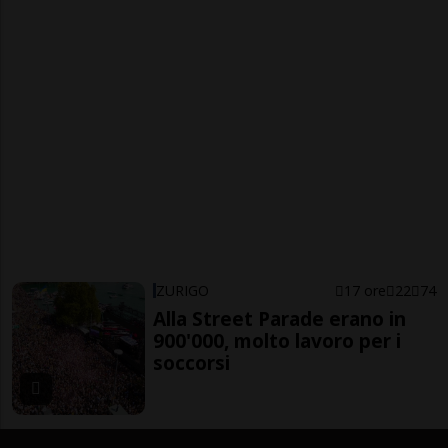
ZURIGO
17 ore
22
74
Alla Street Parade erano in
900'000, molto lavoro per i
soccorsi