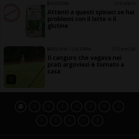
SVIZZERA
15 ore
5
Attenti a questi spinaci se hai
problemi con il latte o il
glutine
ARGOVIA / LUCERNA
15 ore
26
Il canguro che vagava nei
prati argoviesi è tornato a
casa