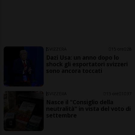
SVIZZERA
15 ore
28
Dazi Usa: un anno dopo lo
shock gli esportatori svizzeri
sono ancora toccati
SVIZZERA
15 ore
1
37
Nasce il "Consiglio della
neutralità" in vista del voto di
settembre