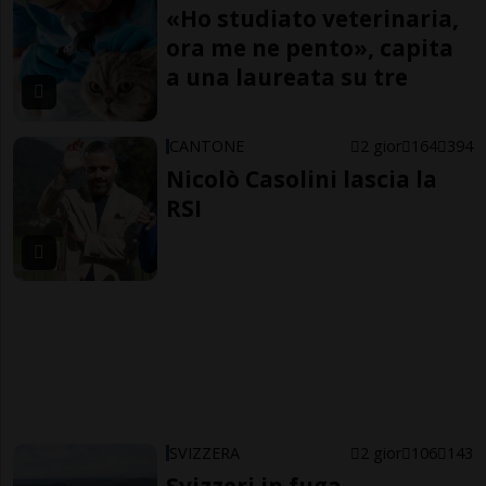
«Ho studiato veterinaria,
ora me ne pento», capita
a una laureata su tre
CANTONE
2 gior
164
394
Nicolò Casolini lascia la
RSI
SVIZZERA
2 gior
106
143
Svizzeri in fuga