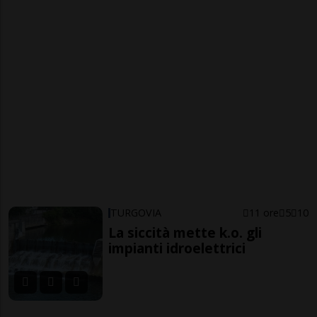
TURGOVIA
11 ore
5
10
La siccità mette k.o. gli
impianti idroelettrici