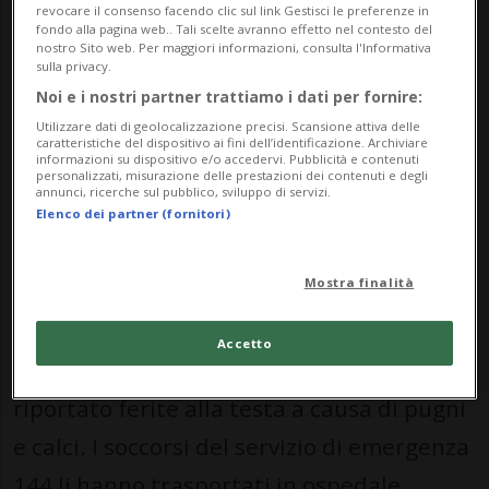
centro della città.
revocare il consenso facendo clic sul link Gestisci le preferenze in
fondo alla pagina web.. Tali scelte avranno effetto nel contesto del
nostro Sito web. Per maggiori informazioni, consulta l'Informativa
Secondo quanto riferito dalla polizia di
sulla privacy.
Noi e i nostri partner trattiamo i dati per fornire:
Lucerna, la situazione è degenerata a
Utilizzare dati di geolocalizzazione precisi. Scansione attiva delle
partire da una discussione tra un gruppo
caratteristiche del dispositivo ai fini dell’identificazione. Archiviare
informazioni su dispositivo e/o accedervi. Pubblicità e contenuti
personalizzati, misurazione delle prestazioni dei contenuti e degli
di persone di lingua italiana e un addetto
annunci, ricerche sul pubblico, sviluppo di servizi.
Elenco dei partner (fornitori)
alla sicurezza. Poco dopo si sono aggiunti
altri due uomini e il confronto è
Mostra finalità
rapidamente sfociato in un’aggressione.
Accetto
I due uomini, di 27 e 28 anni, hanno
riportato ferite alla testa a causa di pugni
e calci. I soccorsi del servizio di emergenza
144 li hanno trasportati in ospedale.