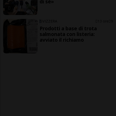
di sé»
SVIZZERA
13 ore
9
Prodotti a base di trota
salmonata con listeria:
avviato il richiamo