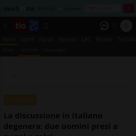
Affitta
Acquista
News
Sport
Focus
Agenda
LAC
People
TioTalk
TICINO
SVIZZERA
DAL MONDO
LUCERNA
La discussione in italiano
degenera: due uomini presi a