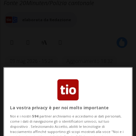
Fonte 20Minuten/Polizia cantonale
elaborata da Redazione
09 mag 2026 - 15:21
Aggiornamento 18:32
2
La vostra privacy è per noi molto importante
Noi e i nostri
594
partner archiviamo e accediamo ai dati personali,
come i dati di navigazione gli o identificatori univoci, sul tuo
dispositivo . Selezionando Accetto, abiliti le tecnologie di
tracciamento affinché supportino gli scopi mostrati alla voce "Noi e i
NÄFELS - Un grosso incendio è scoppiato