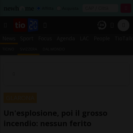
Affitta
Acquista
News
Sport
Focus
Agenda
LAC
People
TioTalk
TICINO
SVIZZERA
DAL MONDO
GLARONA
Un'esplosione, poi il grosso
incendio: nessun ferito