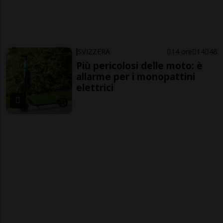
SVIZZERA
14 ore
14
48
Più pericolosi delle moto: è
allarme per i monopattini
elettrici