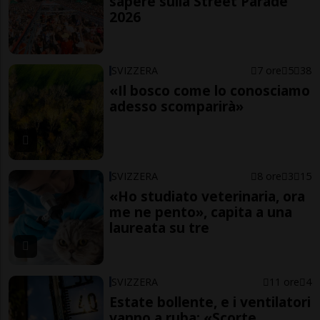
sapere sulla Street Parade
2026
SVIZZERA
7 ore
5
38
«Il bosco come lo conosciamo
adesso scomparirà»
SVIZZERA
8 ore
3
15
«Ho studiato veterinaria, ora
me ne pento», capita a una
laureata su tre
SVIZZERA
11 ore
4
Estate bollente, e i ventilatori
vanno a ruba: «Scorte