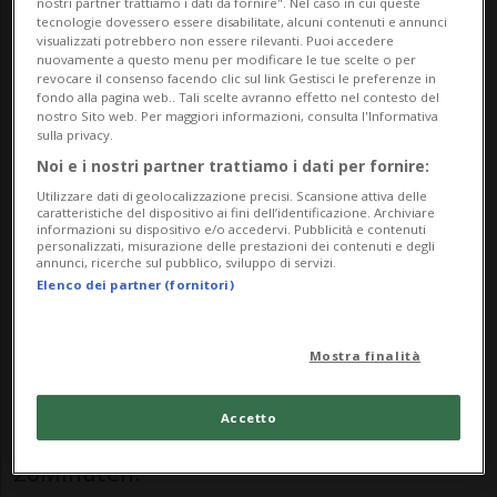
nostri partner trattiamo i dati da fornire". Nel caso in cui queste
tecnologie dovessero essere disabilitate, alcuni contenuti e annunci
questo pomeriggio a Näfels, nel canton
visualizzati potrebbero non essere rilevanti. Puoi accedere
nuovamente a questo menu per modificare le tue scelte o per
Glarona, producendo un'enorme colonna
revocare il consenso facendo clic sul link Gestisci le preferenze in
fondo alla pagina web.. Tali scelte avranno effetto nel contesto del
di fumo visibile anche da lontano.
nostro Sito web. Per maggiori informazioni, consulta l'Informativa
sulla privacy.
Alertswiss ha lanciato l'allarme,
Noi e i nostri partner trattiamo i dati per fornire:
Utilizzare dati di geolocalizzazione precisi. Scansione attiva delle
avvertendo della presenza di fumo denso
caratteristiche del dispositivo ai fini dell’identificazione. Archiviare
informazioni su dispositivo e/o accedervi. Pubblicità e contenuti
e consigliando di chiudere porte e finestre
personalizzati, misurazione delle prestazioni dei contenuti e degli
annunci, ricerche sul pubblico, sviluppo di servizi.
ed evitare la zona.
Elenco dei partner (fornitori)
«Qualcosa è esploso, poi è scoppiato un
Mostra finalità
incendio, poi ci sono state altre
Accetto
esplosioni», ha riferito un lettore a
20Minuten.