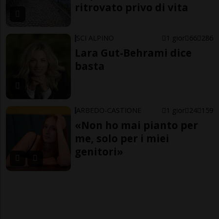
ritrovato privo di vita
SCI ALPINO
1 gior
66
286
Lara Gut-Behrami dice
basta
ARBEDO-CASTIONE
1 gior
24
159
«Non ho mai pianto per
me, solo per i miei
genitori»