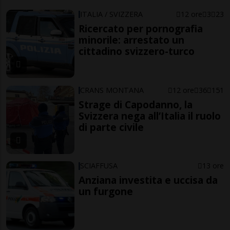
ITALIA / SVIZZERA
12 ore
3
23
Ricercato per pornografia
minorile: arrestato un
cittadino svizzero-turco
CRANS MONTANA
12 ore
36
151
Strage di Capodanno, la
Svizzera nega all’Italia il ruolo
di parte civile
SCIAFFUSA
13 ore
Anziana investita e uccisa da
un furgone