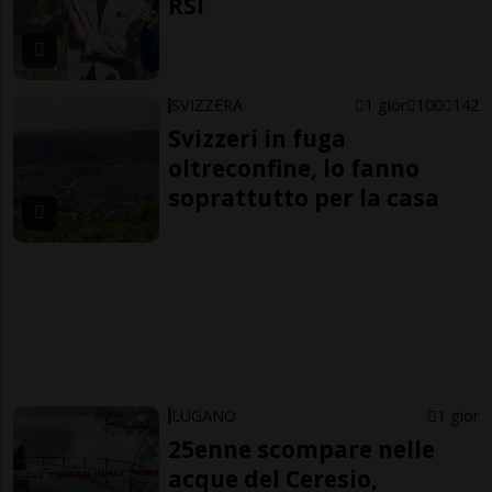
RSI
SVIZZERA
1 gior
100
142
Svizzeri in fuga
oltreconfine, lo fanno
soprattutto per la casa
LUGANO
1 gior
25enne scompare nelle
acque del Ceresio,