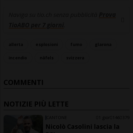
Naviga su tio.ch senza pubblicità
Prova
TioABO per 7 giorni
.
allerta
esplosioni
fumo
glarona
incendio
näfels
svizzera
COMMENTI
NOTIZIE PIÙ LETTE
CANTONE
1 gior
146
379
Nicolò Casolini lascia la