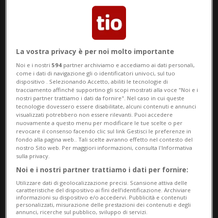
federale (TF). L'ATA aveva programmato
per aprile 2024 un evento su un tratto
autostradale a ovest di Losanna. Il motivo
La vostra privacy è per noi molto importante
dell'iniziativa era il 60° anniversario della
Noi e i nostri
594
partner archiviamo e accediamo ai dati personali,
A1. Sul tratto chiuso al traffico avrebbero
come i dati di navigazione gli o identificatori univoci, sul tuo
dispositivo . Selezionando Accetto, abiliti le tecnologie di
tracciamento affinché supportino gli scopi mostrati alla voce "Noi e i
dovuto svolgersi diverse attività per circa
nostri partner trattiamo i dati da fornire". Nel caso in cui queste
tecnologie dovessero essere disabilitate, alcuni contenuti e annunci
1000 persone, all'insegna della mobilità
visualizzati potrebbero non essere rilevanti. Puoi accedere
nuovamente a questo menu per modificare le tue scelte o per
dolce.
revocare il consenso facendo clic sul link Gestisci le preferenze in
fondo alla pagina web.. Tali scelte avranno effetto nel contesto del
nostro Sito web. Per maggiori informazioni, consulta l'Informativa
I giudici federali sottolineano che,
sulla privacy.
contrariamente a quanto valutato dal
Noi e i nostri partner trattiamo i dati per fornire:
Utilizzare dati di geolocalizzazione precisi. Scansione attiva delle
Tribunale amministrativo federale (TAF),
caratteristiche del dispositivo ai fini dell’identificazione. Archiviare
informazioni su dispositivo e/o accedervi. Pubblicità e contenuti
l'impatto sull'opinione pubblica di una
personalizzati, misurazione delle prestazioni dei contenuti e degli
annunci, ricerche sul pubblico, sviluppo di servizi.