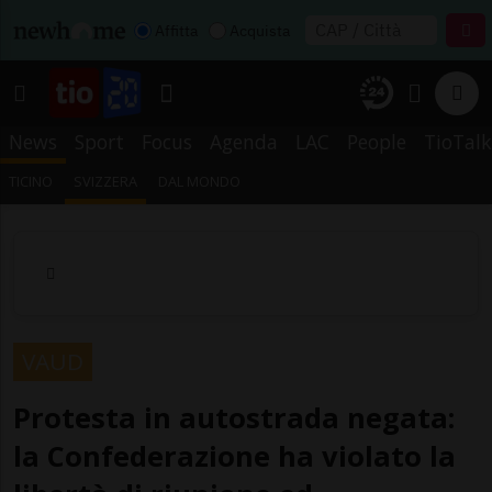
Affitta
Acquista
News
Sport
Focus
Agenda
LAC
People
TioTalk
TICINO
SVIZZERA
DAL MONDO
VAUD
Protesta in autostrada negata:
la Confederazione ha violato la