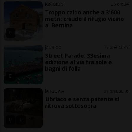
GRIGIONI
6 ore
4
Troppo caldo anche a 3'600
metri: chiude il rifugio vicino
al Bernina
ZURIGO
7 ore
5
47
Street Parade: 33esima
edizione al via fra sole e
bagni di folla
ARGOVIA
7 ore
3
16
Ubriaco e senza patente si
ritrova sottosopra