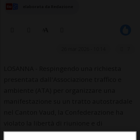
elaborata da Redazione
26 mar 2026 - 10:14
7
LOSANNA - Respingendo una richiesta
presentata dall'Associazione traffico e
ambiente (ATA) per organizzare una
manifestazione su un tratto autostradale
nel Canton Vaud, la Confederazione ha
violato la libertà di riunione e di
espressione. Lo ha stabilito il Tribunale