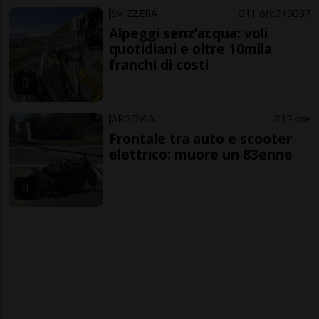
SVIZZERA
11 ore
19
37
Alpeggi senz’acqua: voli
quotidiani e oltre 10mila
franchi di costi
ARGOVIA
12 ore
Frontale tra auto e scooter
elettrico: muore un 83enne