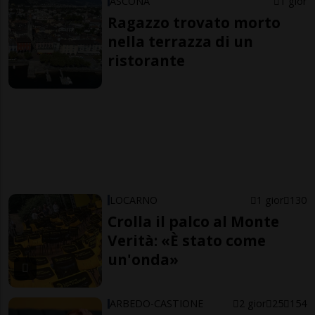
ASCONA
1 gior
Ragazzo trovato morto
nella terrazza di un
ristorante
LOCARNO
1 gior
130
Crolla il palco al Monte
Verità: «È stato come
un'onda»
ARBEDO-CASTIONE
2 gior
25
154