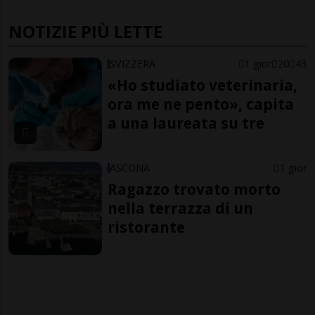
NOTIZIE PIÙ LETTE
SVIZZERA
1 gior
20
43
«Ho studiato veterinaria,
ora me ne pento», capita
a una laureata su tre
ASCONA
1 gior
Ragazzo trovato morto
nella terrazza di un
ristorante