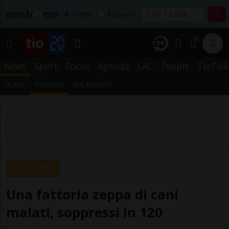
Affitta
Acquista
1
News
Sport
Focus
Agenda
LAC
People
TioTalk
TICINO
SVIZZERA
DAL MONDO
SOLETTA
Una fattoria zeppa di cani
malati, soppressi in 120