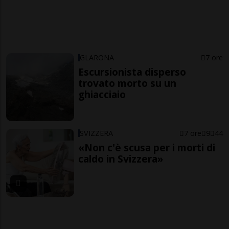
GLARONA
7 ore
Escursionista disperso
trovato morto su un
ghiacciaio
SVIZZERA
7 ore
9
44
«Non c'è scusa per i morti di
caldo in Svizzera»