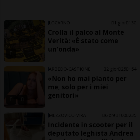
LOCARNO
1 gior
130
Crolla il palco al Monte
Verità: «È stato come
un'onda»
ARBEDO-CASTIONE
2 gior
25
154
«Non ho mai pianto per
me, solo per i miei
genitori»
MEZZOVICO-VIRA
6 ore
100
235
Incidente in scooter per il
deputato leghista Andrea