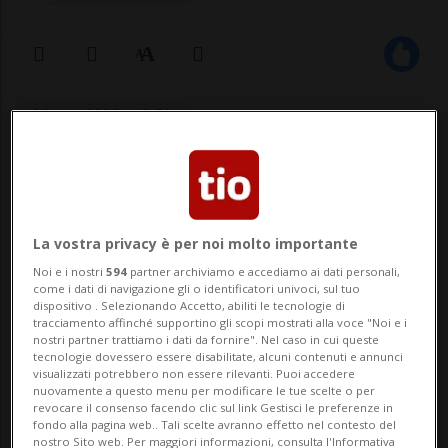
09 nov 2025 - 12:50
Aggiornamento 11 nov 2025 - 08:03
RAMISWIL (SO) - Giovedì e venerdì scorsi,
La vostra privacy è per noi molto importante
accompagnato dalla Polizia, l'Ufficio del
Noi e i nostri
594
partner archiviamo e accediamo ai dati personali,
veterinario cantonale ha sgomberato una
come i dati di navigazione gli o identificatori univoci, sul tuo
dispositivo . Selezionando Accetto, abiliti le tecnologie di
fattoria a Ramiswil, Soletta. Sul posto,
tracciamento affinché supportino gli scopi mostrati alla voce "Noi e i
nostri partner trattiamo i dati da fornire". Nel caso in cui queste
erano presenti diverse decine di cavalli e
tecnologie dovessero essere disabilitate, alcuni contenuti e annunci
visualizzati potrebbero non essere rilevanti. Puoi accedere
oltre 100 cani che versavano in condizio...
nuovamente a questo menu per modificare le tue scelte o per
revocare il consenso facendo clic sul link Gestisci le preferenze in
fondo alla pagina web.. Tali scelte avranno effetto nel contesto del
nostro Sito web. Per maggiori informazioni, consulta l'Informativa