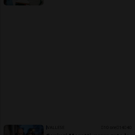
VALLESE
10 ore
14
40