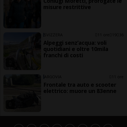
Coniugi Moretti, prorogate le
misure restrittive
SVIZZERA
11 ore
19
36
Alpeggi senz’acqua: voli
quotidiani e oltre 10mila
franchi di costi
ARGOVIA
11 ore
Frontale tra auto e scooter
elettrico: muore un 83enne