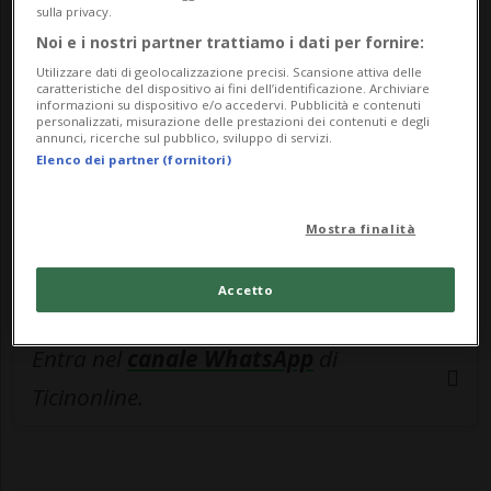
🔐 Sblocca il nostro archivio
sulla privacy.
Noi e i nostri partner trattiamo i dati per fornire:
esclusivo!
Utilizzare dati di geolocalizzazione precisi. Scansione attiva delle
caratteristiche del dispositivo ai fini dell’identificazione. Archiviare
Sottoscrivi un abbonamento
Archivio
per
informazioni su dispositivo e/o accedervi. Pubblicità e contenuti
leggere questo articolo, oppure scegli
personalizzati, misurazione delle prestazioni dei contenuti e degli
annunci, ricerche sul pubblico, sviluppo di servizi.
MyTioAbo
per accedere all'archivio e
Elenco dei partner (fornitori)
navigare su sito e app senza pubblicità.
Mostra finalità
ACCEDI
Accetto
Entra nel
canale WhatsApp
di
Ticinonline.