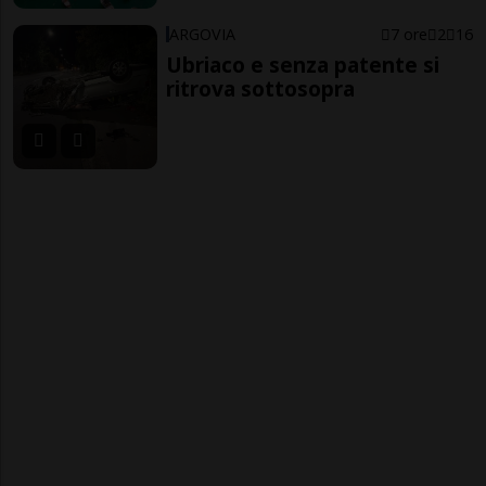
ARGOVIA
7 ore
2
16
Ubriaco e senza patente si
ritrova sottosopra