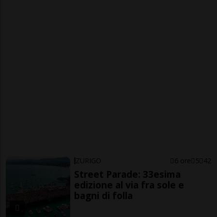
ZURIGO
6 ore
5
42
Street Parade: 33esima
edizione al via fra sole e
bagni di folla