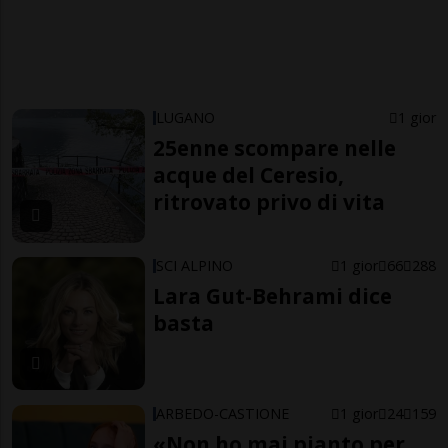
LUGANO
1 gior
25enne scompare nelle
acque del Ceresio,
ritrovato privo di vita
SCI ALPINO
1 gior
66
288
Lara Gut-Behrami dice
basta
ARBEDO-CASTIONE
1 gior
24
159
«Non ho mai pianto per