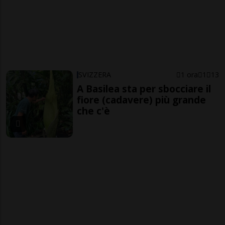
SVIZZERA
1 ora
1
13
A Basilea sta per sbocciare il
fiore (cadavere) più grande
che c'è