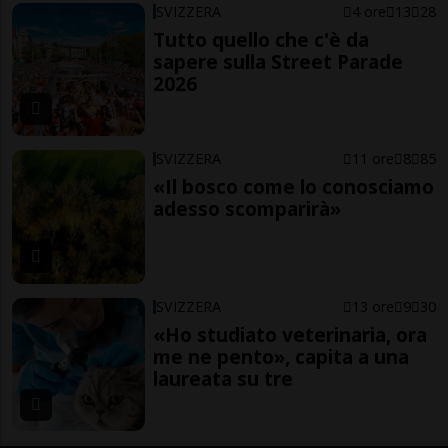
SVIZZERA
4 ore
13
28
Tutto quello che c'è da
sapere sulla Street Parade
2026
SVIZZERA
11 ore
8
85
«Il bosco come lo conosciamo
adesso scomparirà»
SVIZZERA
13 ore
9
30
«Ho studiato veterinaria, ora
me ne pento», capita a una
laureata su tre