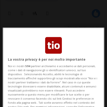
22 ott 2025 - 11:26
La vostra privacy è per noi molto importante
Noi e i nostri
594
partner archiviamo e accediamo ai dati personali,
come i dati di navigazione gli o identificatori univoci, sul tuo
MUTTENZ - Incidente fatale ieri a
dispositivo . Selezionando Accetto, abiliti le tecnologie di
tracciamento affinché supportino gli scopi mostrati alla voce "Noi e i
nostri partner trattiamo i dati da fornire". Nel caso in cui queste
Muttenz, nel canton Basilea Campagna.
tecnologie dovessero essere disabilitate, alcuni contenuti e annunci
visualizzati potrebbero non essere rilevanti. Puoi accedere
Poco prima delle 13.30 sulla
nuovamente a questo menu per modificare le tue scelte o per
revocare il consenso facendo clic sul link Gestisci le preferenze in
Rheinfelderstrasse si è verificata una
fondo alla pagina web.. Tali scelte avranno effetto nel contesto del
nostro Sito web. Per maggiori informazioni, consulta l'Informativa