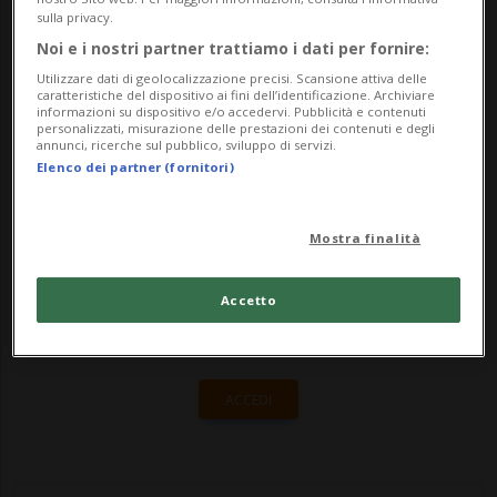
collisione frontale tra un'autovettura e un
sulla privacy.
camion. Una donna di 76 anni ha perso la
Noi e i nostri partner trattiamo i dati per fornire:
Utilizzare dati di geolocalizzazione precisi. Scansione attiva delle
vita.Secondo le informaz...
caratteristiche del dispositivo ai fini dell’identificazione. Archiviare
informazioni su dispositivo e/o accedervi. Pubblicità e contenuti
personalizzati, misurazione delle prestazioni dei contenuti e degli
annunci, ricerche sul pubblico, sviluppo di servizi.
🔐 Sblocca il nostro archivio
Elenco dei partner (fornitori)
esclusivo!
Mostra finalità
Sottoscrivi un abbonamento
Archivio
per
leggere questo articolo, oppure scegli
Accetto
MyTioAbo
per accedere all'archivio e
navigare su sito e app senza pubblicità.
ACCEDI