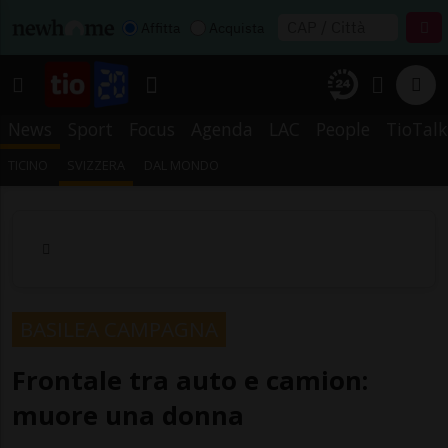
Affitta
Acquista
News
Sport
Focus
Agenda
LAC
People
TioTalk
TICINO
SVIZZERA
DAL MONDO
BASILEA CAMPAGNA
Frontale tra auto e camion:
muore una donna