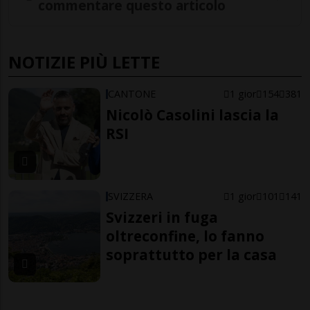
commentare questo articolo
NOTIZIE PIÙ LETTE
CANTONE
1 gior
154
381
Nicolò Casolini lascia la
RSI
SVIZZERA
1 gior
101
141
Svizzeri in fuga
oltreconfine, lo fanno
soprattutto per la casa