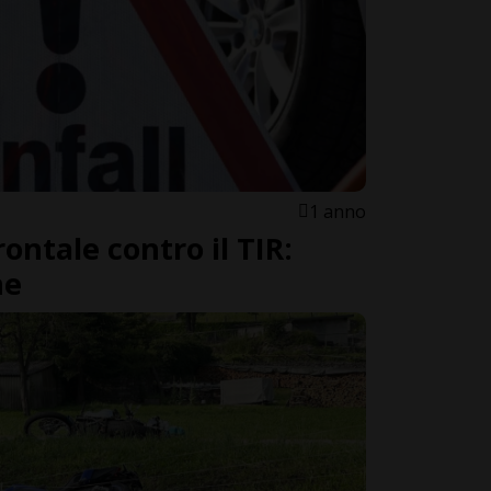
1 anno
frontale contro il TIR:
ne