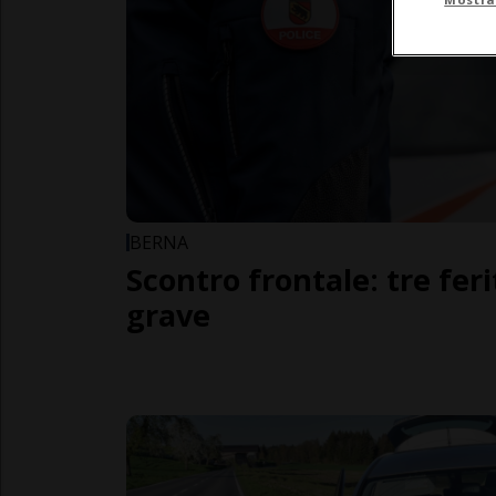
BERNA
Scontro frontale: tre fer
grave