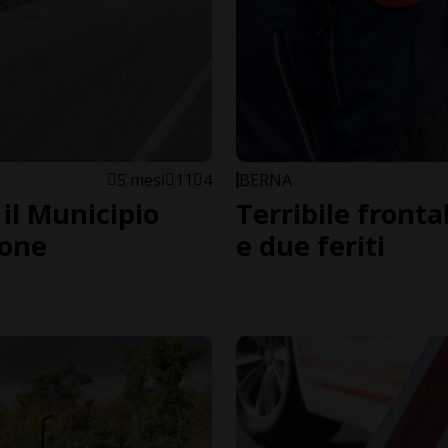
5 mesi
11
4
BERNA
 il Municipio
Terribile fronta
tone
e due feriti