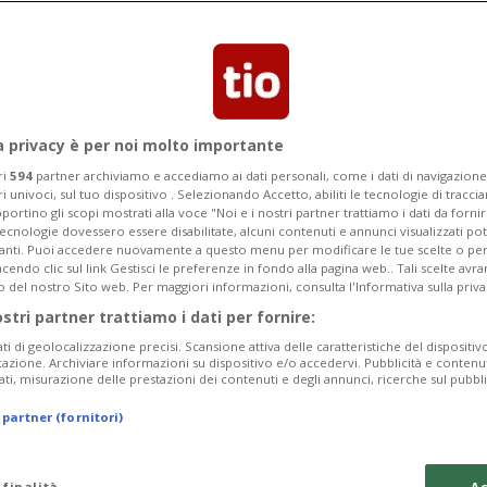
a privacy è per noi molto importante
ri
594
partner archiviamo e accediamo ai dati personali, come i dati di navigazione 
ri univoci, sul tuo dispositivo . Selezionando Accetto, abiliti le tecnologie di tracc
portino gli scopi mostrati alla voce "Noi e i nostri partner trattiamo i dati da fornir
tecnologie dovessero essere disabilitate, alcuni contenuti e annunci visualizzati 
vanti. Puoi accedere nuovamente a questo menu per modificare le tue scelte o per
endo clic sul link Gestisci le preferenze in fondo alla pagina web.. Tali scelte avr
o del nostro Sito web. Per maggiori informazioni, consulta l'Informativa sulla priva
4 gior
ARGOVIA
ostri partner trattiamo i dati per fornire:
feriti, un
Brucia il semaf
ati di geolocalizzazione precisi. Scansione attiva delle caratteristiche del dispositivo 
frontale
icazione. Archiviare informazioni su dispositivo e/o accedervi. Pubblicità e contenu
ati, misurazione delle prestazioni dei contenuti e degli annunci, ricerche sul pubbl
 partner (fornitori)
 finalità
Ac