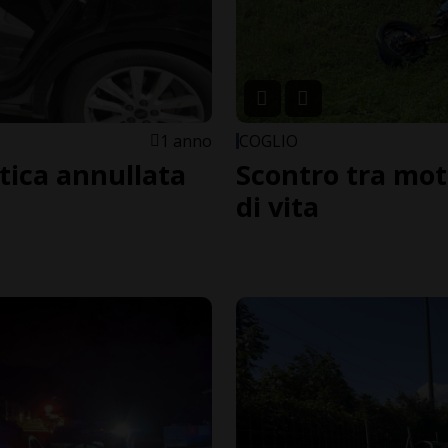
1 anno
COGLIO
stica annullata
Scontro tra mot
di vita