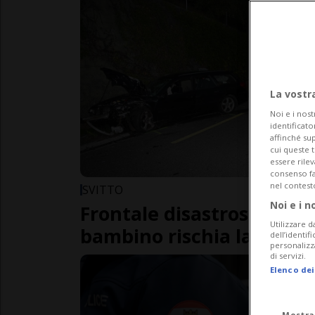
La vostr
Noi e i nost
identificato
affinché sup
cui queste 
essere rile
consenso fac
nel contest
SVITTO
Noi e i n
Frontale disastroso: otto 
Utilizzare d
bambino rischia la vita
dell’identif
personalizz
di servizi.
Elenco dei
Mostra