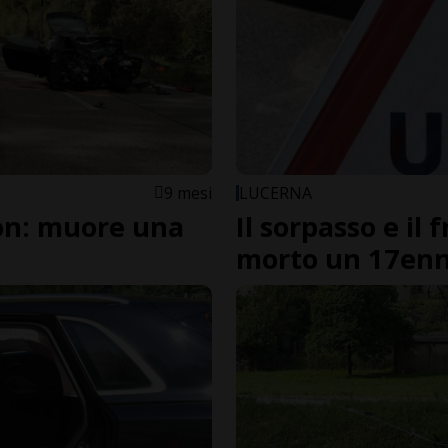
9 mesi
LUCERNA
ion: muore una
Il sorpasso e il 
morto un 17en