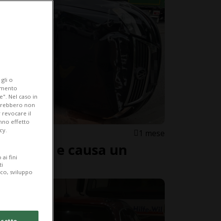
gli o
iamento
e". Nel caso in
potrebbero non
 revocare il
anno effetto
cy.
1 mese
oro rosso e causa un
ai fini
ti
ico, sviluppo
cetto