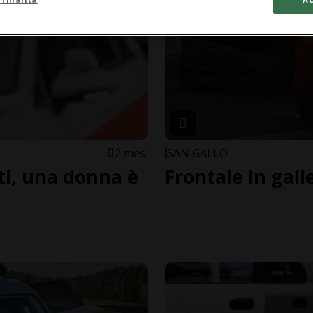
2 mesi
SAN GALLO
iti, una donna è
Frontale in galler