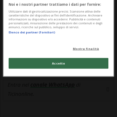
🔐 Sblocca il nostro archivio
Noi e i nostri partner trattiamo i dati per fornire:
esclusivo!
Utilizzare dati di geolocalizzazione precisi. Scansione attiva delle
caratteristiche del dispositivo ai fini dell’identificazione. Archiviare
informazioni su dispositivo e/o accedervi. Pubblicità e contenuti
Sottoscrivi un abbonamento
Archivio
per
personalizzati, misurazione delle prestazioni dei contenuti e degli
annunci, ricerche sul pubblico, sviluppo di servizi.
leggere questo articolo, oppure scegli
Elenco dei partner (fornitori)
MyTioAbo
per accedere all'archivio e
navigare su sito e app senza pubblicità.
Mostra finalità
ACCEDI
Accetto
Entra nel
canale WhatsApp
di
Ticinonline.