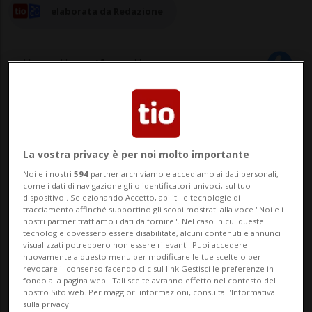
elaborata da Redazione
09 lug 2024 - 12:53
SAN GALLO - La famiglia della sorella
La vostra privacy è per noi molto importante
dell'oligarca ucraino Igor Kolomoiski non
Noi e i nostri
594
partner archiviamo e accediamo ai dati personali,
come i dati di navigazione gli o identificatori univoci, sul tuo
sarà naturalizzata in Svizzera. Il Tribunale
dispositivo . Selezionando Accetto, abiliti le tecnologie di
tracciamento affinché supportino gli scopi mostrati alla voce "Noi e i
amministrativo federale (TAF) ha respinto
nostri partner trattiamo i dati da fornire". Nel caso in cui queste
tecnologie dovessero essere disabilitate, alcuni contenuti e annunci
il ricorso degli interessati. A causa delle
visualizzati potrebbero non essere rilevanti. Puoi accedere
nuovamente a questo menu per modificare le tue scelte o per
strette relazioni d'affari con Kolomo...
revocare il consenso facendo clic sul link Gestisci le preferenze in
fondo alla pagina web.. Tali scelte avranno effetto nel contesto del
nostro Sito web. Per maggiori informazioni, consulta l'Informativa
sulla privacy.