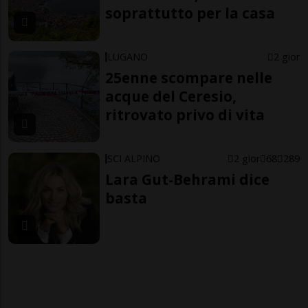
soprattutto per la casa
LUGANO
2 gior
25enne scompare nelle
acque del Ceresio,
ritrovato privo di vita
SCI ALPINO
2 gior
68
289
Lara Gut-Behrami dice
basta