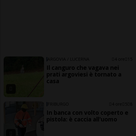
ARGOVIA / LUCERNA
4 ore
15
Il canguro che vagava nei
prati argoviesi è tornato a
casa
FRIBURGO
4 ore
5
8
In banca con volto coperto e
pistola: è caccia all'uomo