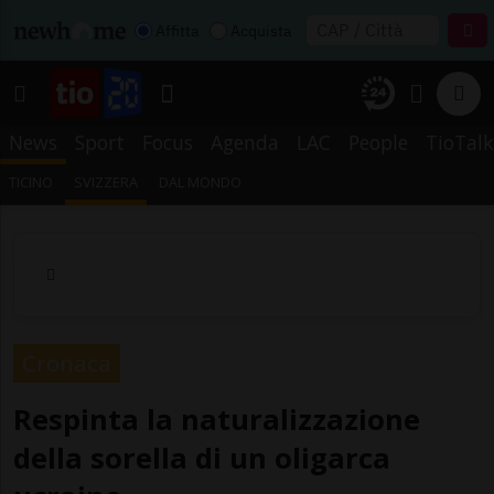
Affitta
Acquista
News
Sport
Focus
Agenda
LAC
People
TioTalk
TICINO
SVIZZERA
DAL MONDO
Cronaca
Respinta la naturalizzazione
della sorella di un oligarca