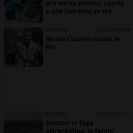
ora me ne pento», capita
a una laureata su tre
CANTONE
2 gior
160
394
Nicolò Casolini lascia la
RSI
SVIZZERA
2 gior
104
142
Svizzeri in fuga
oltreconfine, lo fanno