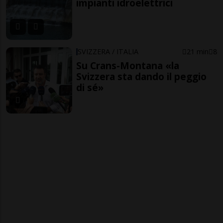
impianti idroelettrici
SVIZZERA / ITALIA
21 min
8
Su Crans-Montana «la
Svizzera sta dando il peggio
di sé»