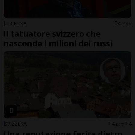
LUCERNA
4 anni
Il tatuatore svizzero che
nasconde i milioni dei russi
SVIZZERA
4 anni
4
Una reputazione ferita dietro