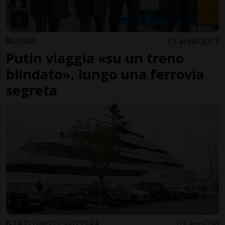
RUSSIA
3 anni
20
1
Putin viaggia «su un treno
blindato», lungo una ferrovia
segreta
STATI UNITI / SVIZZERA
3 anni
30