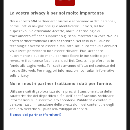
SVIZZERA/RUSSIA
1 anno
La SECO dà l'ok, ma la banca
La vostra privacy è per noi molto importante
Noi e i nostri
594
partner archiviamo e accediamo ai dati personali,
non muove i soldi dell'oligarca
come i dati di navigazione gli o identificatori univoci, sul tuo
russo
dispositivo . Selezionando Accetto, abiliti le tecnologie di
tracciamento affinché supportino gli scopi mostrati alla voce "Noi e i
nostri partner trattiamo i dati da fornire". Nel caso in cui queste
tecnologie dovessero essere disabilitate, alcuni contenuti e annunci
visualizzati potrebbero non essere rilevanti. Puoi accedere
nuovamente a questo menu per modificare le tue scelte o per
revocare il consenso facendo clic sul link Gestisci le preferenze in
fondo alla pagina web.. Tali scelte avranno effetto nel contesto del
nostro Sito web. Per maggiori informazioni, consulta l'Informativa
sulla privacy.
Noi e i nostri partner trattiamo i dati per fornire:
Utilizzare dati di geolocalizzazione precisi. Scansione attiva delle
caratteristiche del dispositivo ai fini dell’identificazione. Archiviare
informazioni su dispositivo e/o accedervi. Pubblicità e contenuti
personalizzati, misurazione delle prestazioni dei contenuti e degli
annunci, ricerche sul pubblico, sviluppo di servizi.
GINEVRA
1 anno
1
Elenco dei partner (fornitori)
Confiscata la villa da 31 milioni