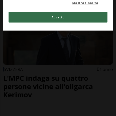
dell'oligarca moldavo
Mostra finalità
Accetto
SVIZZERA
1 anno
L'MPC indaga su quattro
persone vicine all'oligarca
Kerimov