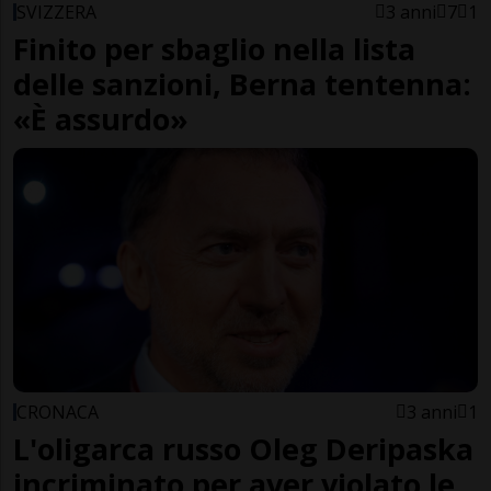
SVIZZERA
3 anni
7
1
Finito per sbaglio nella lista
delle sanzioni, Berna tentenna:
«È assurdo»
CRONACA
3 anni
1
L'oligarca russo Oleg Deripaska
incriminato per aver violato le