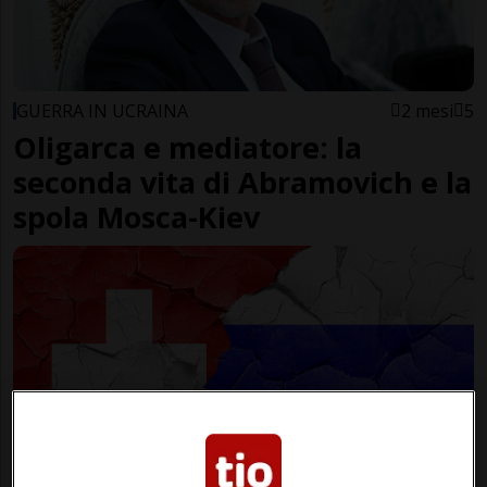
GUERRA IN UCRAINA
2 mesi
5
Oligarca e mediatore: la
seconda vita di Abramovich e la
spola Mosca-Kiev