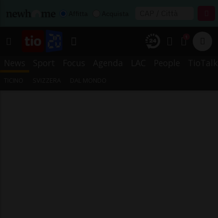
Affitta
Acquista
1
News
Sport
Focus
Agenda
LAC
People
TioTalk
TICINO
SVIZZERA
DAL MONDO