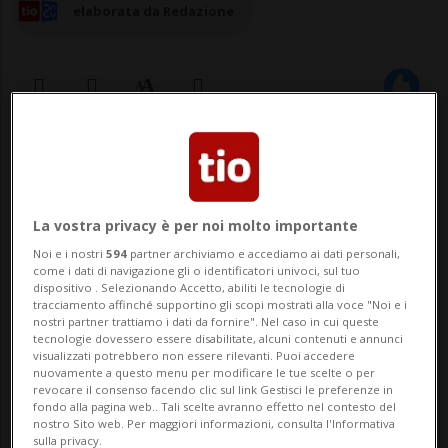
elaborata da Redazione
19 mag 2024 - 12:30
Aggiornamento 14:50
AROLLA - Due persone sono morte
La vostra privacy è per noi molto importante
stamane sotto una valanga sulle Alpi
Noi e i nostri
594
partner archiviamo e accediamo ai dati personali,
come i dati di navigazione gli o identificatori univoci, sul tuo
vallesane. Secondo l'agenzia di stampa
dispositivo . Selezionando Accetto, abiliti le tecnologie di
tracciamento affinché supportino gli scopi mostrati alla voce "Noi e i
italiana Ansa, le vittime sono due
nostri partner trattiamo i dati da fornire". Nel caso in cui queste
tecnologie dovessero essere disabilitate, alcuni contenuti e annunci
scialpinisti della provincia di Lecco. Un
visualizzati potrebbero non essere rilevanti. Puoi accedere
nuovamente a questo menu per modificare le tue scelte o per
terzo alpinista è invece
revocare il consenso facendo clic sul link Gestisci le preferenze in
fondo alla pagina web.. Tali scelte avranno effetto nel contesto del
sopravvissuto.L'incidente è avvenuto s...
nostro Sito web. Per maggiori informazioni, consulta l'Informativa
sulla privacy.