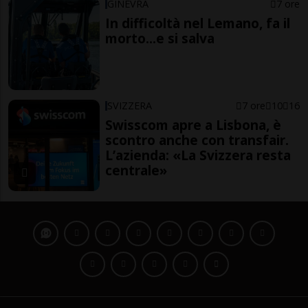
GINEVRA
7 ore
In difficoltà nel Lemano, fa il
morto...e si salva
SVIZZERA
7 ore
10
16
Swisscom apre a Lisbona, è
scontro anche con transfair.
L’azienda: «La Svizzera resta
centrale»