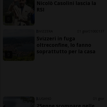
Nicolò Casolini lascia la
RSI
SVIZZERA
1 gior
100
137
Svizzeri in fuga
oltreconfine, lo fanno
soprattutto per la casa
LUGANO
1 gior
25enne scompare nelle