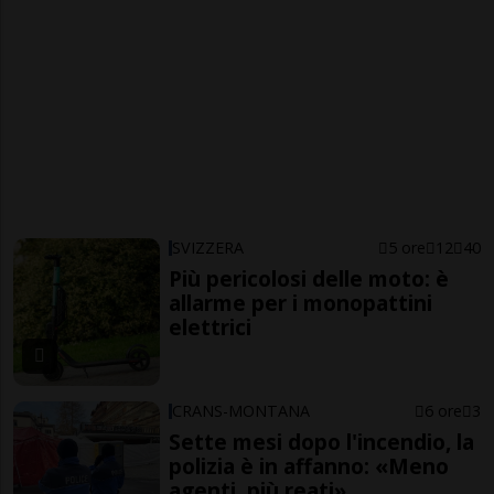
SVIZZERA
5 ore
12
40
Più pericolosi delle moto: è
allarme per i monopattini
elettrici
CRANS-MONTANA
6 ore
3
Sette mesi dopo l'incendio, la
polizia è in affanno: «Meno
agenti, più reati»