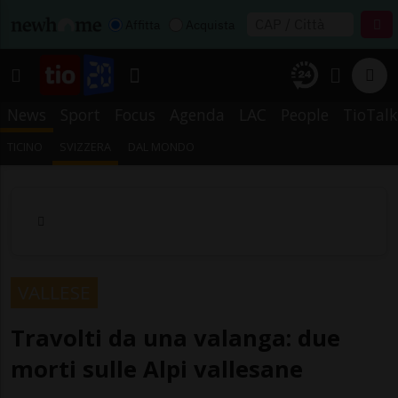
Affitta
Acquista
News
Sport
Focus
Agenda
LAC
People
TioTalk
TICINO
SVIZZERA
DAL MONDO
VALLESE
Travolti da una valanga: due
morti sulle Alpi vallesane