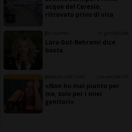
acque del Ceresio,
ritrovato privo di vita
SCI ALPINO
1 gior
65
286
Lara Gut-Behrami dice
basta
ARBEDO-CASTIONE
16 ore
24
157
«Non ho mai pianto per
me, solo per i miei
genitori»