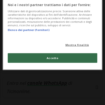
Noi e i nostri partner trattiamo i dati per fornire:
🔐 Sblocca il nostro archivio
Utilizzare dati di geolocalizzazione precisi. Scansione attiva delle
caratteristiche del dispositivo ai fini dell’identificazione. Archiviare
esclusivo!
informazioni su dispositivo e/o accedervi. Pubblicità e contenuti
personalizzati, misurazione delle prestazioni dei contenuti e degli
annunci, ricerche sul pubblico, sviluppo di servizi.
Sottoscrivi un abbonamento
Archivio
per
Elenco dei partner (fornitori)
leggere questo articolo, oppure scegli
MyTioAbo
per accedere all'archivio e
Mostra finalità
navigare su sito e app senza pubblicità.
Accetto
ACCEDI
Entra nel
canale WhatsApp
di
Ticinonline.