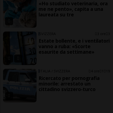
«Ho studiato veterinaria, ora
me ne pento», capita a una
laureata su tre
SVIZZERA
3 ore
3
Estate bollente, e i ventilatori
vanno a ruba: «Scorte
esaurite da settimane»
ITALIA / SVIZZERA
4 ore
1
19
Ricercato per pornografia
minorile: arrestato un
cittadino svizzero-turco