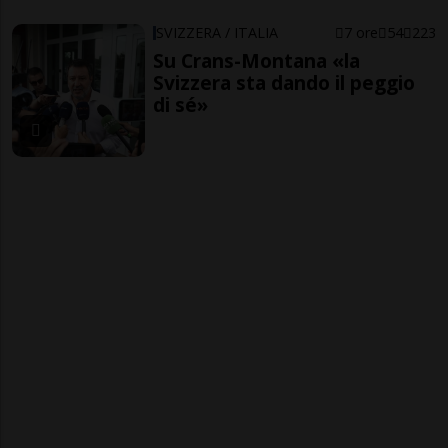
SVIZZERA / ITALIA
7 ore
54
223
Su Crans-Montana «la
Svizzera sta dando il peggio
di sé»