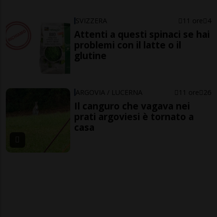
SVIZZERA
11 ore
4
Attenti a questi spinaci se hai
problemi con il latte o il
glutine
ARGOVIA / LUCERNA
11 ore
26
Il canguro che vagava nei
prati argoviesi è tornato a
casa