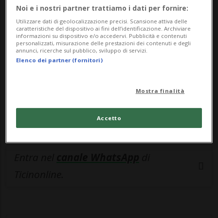
🔐 Sblocca il nostro archivio
Noi e i nostri partner trattiamo i dati per fornire:
esclusivo!
Utilizzare dati di geolocalizzazione precisi. Scansione attiva delle
caratteristiche del dispositivo ai fini dell’identificazione. Archiviare
informazioni su dispositivo e/o accedervi. Pubblicità e contenuti
Sottoscrivi un abbonamento
Archivio
per
personalizzati, misurazione delle prestazioni dei contenuti e degli
annunci, ricerche sul pubblico, sviluppo di servizi.
leggere questo articolo, oppure scegli
Elenco dei partner (fornitori)
MyTioAbo
per accedere all'archivio e
navigare su sito e app senza pubblicità.
Mostra finalità
ACCEDI
Accetto
Entra nel
canale WhatsApp
di
Ticinonline.