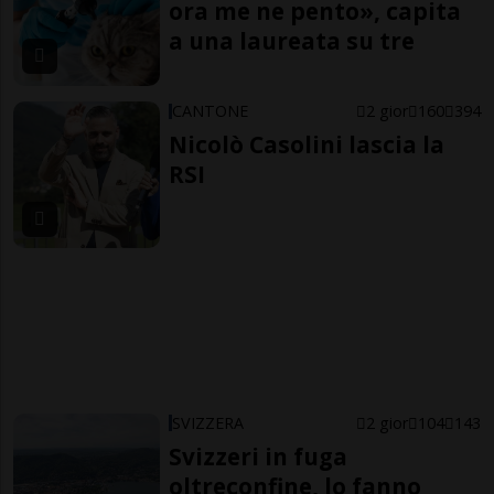
ora me ne pento», capita
a una laureata su tre
CANTONE
2 gior
160
394
Nicolò Casolini lascia la
RSI
SVIZZERA
2 gior
104
143
Svizzeri in fuga
oltreconfine, lo fanno