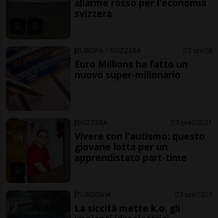
allarme rosso per l'economia
svizzera
EUROPA / SVIZZERA
7 ore
8
Euro Millions ha fatto un
nuovo super-milionario
SVIZZERA
7 ore
2
21
Vivere con l'autismo: questo
giovane lotta per un
apprendistato part-time
TURGOVIA
7 ore
3
7
La siccità mette k.o. gli