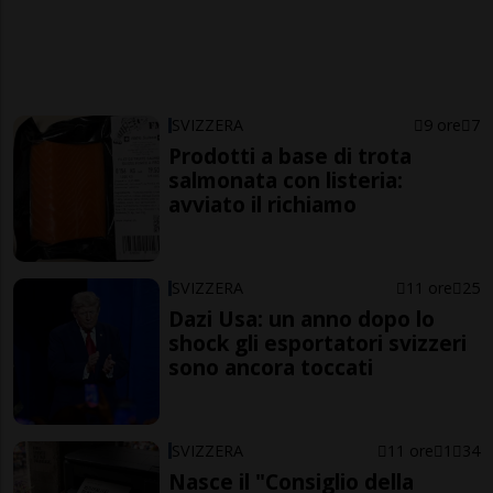
SVIZZERA
9 ore
7
Prodotti a base di trota
salmonata con listeria:
avviato il richiamo
SVIZZERA
11 ore
25
Dazi Usa: un anno dopo lo
shock gli esportatori svizzeri
sono ancora toccati
SVIZZERA
11 ore
1
34
Nasce il "Consiglio della