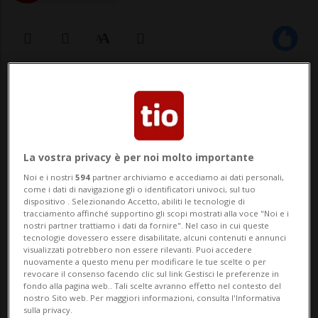
07 apr 2023 - 22:35
4
COIRA - L'area nei pressi del villaggio
grigionese di Brienz/Brinzauls è
La vostra privacy è per noi molto importante
minacciata da una frana, che potrebbe
Noi e i nostri
594
partner archiviamo e accediamo ai dati personali,
come i dati di navigazione gli o identificatori univoci, sul tuo
staccarsi nei prossimi giorni sulla strada
dispositivo . Selezionando Accetto, abiliti le tecnologie di
tracciamento affinché supportino gli scopi mostrati alla voce "Noi e i
cantonale che conduce a Lantsch/Lenz. Lo
nostri partner trattiamo i dati da fornire". Nel caso in cui queste
tecnologie dovessero essere disabilitate, alcuni contenuti e annunci
ha annunciato oggi il comune grigionese,
visualizzati potrebbero non essere rilevanti. Puoi accedere
nuovamente a questo menu per modificare le tue scelte o per
facen...
revocare il consenso facendo clic sul link Gestisci le preferenze in
fondo alla pagina web.. Tali scelte avranno effetto nel contesto del
nostro Sito web. Per maggiori informazioni, consulta l'Informativa
sulla privacy.