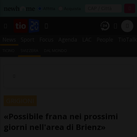
Affitta
Acquista
News
Sport
Focus
Agenda
LAC
People
TioTalk
TICINO
SVIZZERA
DAL MONDO
GRIGIONI
«Possibile frana nei prossimi
giorni nell'area di Brienz»