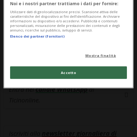
esclusivo!
Noi e i nostri partner trattiamo i dati per fornire:
Utilizzare dati di geolocalizzazione precisi. Scansione attiva delle
Sottoscrivi un abbonamento
Archivio
per
caratteristiche del dispositivo ai fini dell’identificazione. Archiviare
informazioni su dispositivo e/o accedervi. Pubblicità e contenuti
leggere questo articolo, oppure scegli
personalizzati, misurazione delle prestazioni dei contenuti e degli
annunci, ricerche sul pubblico, sviluppo di servizi.
MyTioAbo
per accedere all'archivio e
Elenco dei partner (fornitori)
navigare su sito e app senza pubblicità.
Mostra finalità
ACCEDI
Accetto
Entra nel
canale WhatsApp
di
Ticinonline.
Iscriviti alla
newsletter giornaliera di