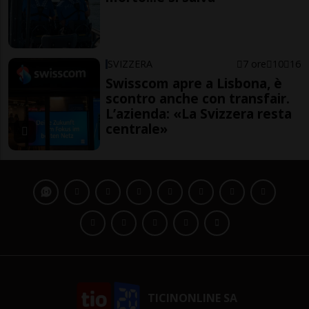
SVIZZERA
7 ore
10
16
Swisscom apre a Lisbona, è
scontro anche con transfair.
L’azienda: «La Svizzera resta
centrale»
TICINONLINE SA