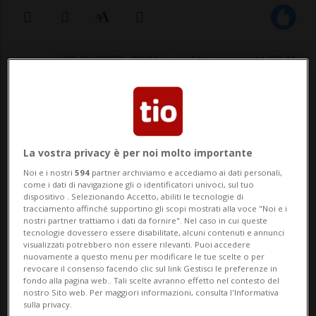
01 dic 2022 - 09:24
Aggiornamento 09:44
GLARONA - Ci saranno due lupi in meno
sulle montagne glaronesi. L'Ufficio
federale dell'ambiente (UFAM) ha
La vostra privacy è per noi molto importante
Noi e i nostri
594
partner archiviamo e accediamo ai dati personali,
approvato la domanda di regolazione del
come i dati di navigazione gli o identificatori univoci, sul tuo
dispositivo . Selezionando Accetto, abiliti le tecnologie di
branco del Kärpf presentata dalle autorità
tracciamento affinché supportino gli scopi mostrati alla voce "Noi e i
nostri partner trattiamo i dati da fornire". Nel caso in cui queste
cantonali. Con l'abbattimento di due
tecnologie dovessero essere disabilitate, alcuni contenuti e annunci
visualizzati potrebbero non essere rilevanti. Puoi accedere
giov...
nuovamente a questo menu per modificare le tue scelte o per
revocare il consenso facendo clic sul link Gestisci le preferenze in
fondo alla pagina web.. Tali scelte avranno effetto nel contesto del
nostro Sito web. Per maggiori informazioni, consulta l'Informativa
🔐 Sblocca il nostro archivio
sulla privacy.