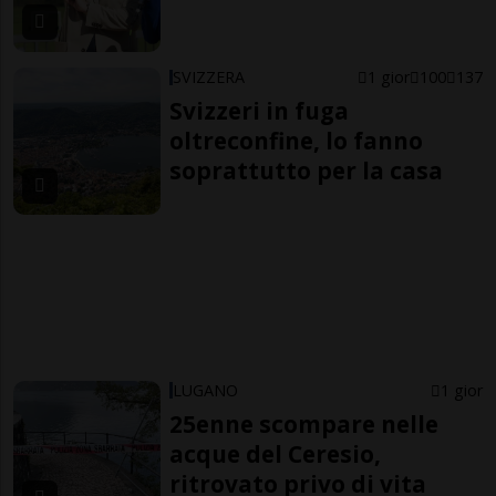
SVIZZERA
1 gior
100
137
Svizzeri in fuga
oltreconfine, lo fanno
soprattutto per la casa
LUGANO
1 gior
25enne scompare nelle
acque del Ceresio,
ritrovato privo di vita