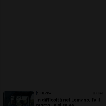
GINEVRA
7 ore
In difficoltà nel Lemano, fa il
morto...e si salva