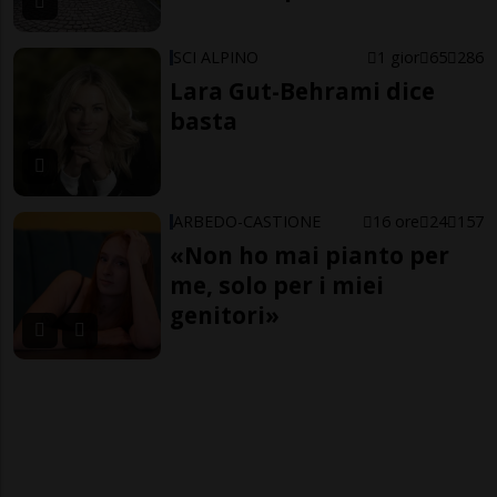
SCI ALPINO
1 gior
65
286
Lara Gut-Behrami dice
basta
ARBEDO-CASTIONE
16 ore
24
157
«Non ho mai pianto per
me, solo per i miei
genitori»