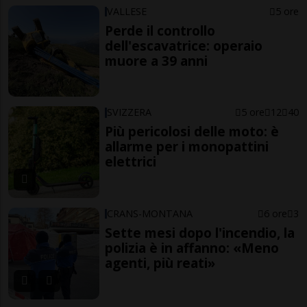
VALLESE
5 ore
Perde il controllo
dell'escavatrice: operaio
muore a 39 anni
SVIZZERA
5 ore
12
40
Più pericolosi delle moto: è
allarme per i monopattini
elettrici
CRANS-MONTANA
6 ore
3
Sette mesi dopo l'incendio, la
polizia è in affanno: «Meno
agenti, più reati»