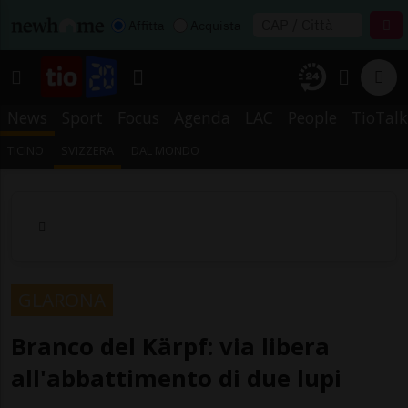
Affitta
Acquista
News
Sport
Focus
Agenda
LAC
People
TioTalk
TICINO
SVIZZERA
DAL MONDO
GLARONA
Branco del Kärpf: via libera
all'abbattimento di due lupi