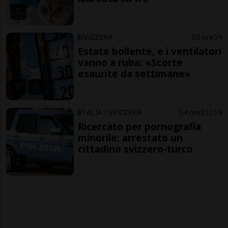
SVIZZERA
3 ore
4
Estate bollente, e i ventilatori
vanno a ruba: «Scorte
esaurite da settimane»
ITALIA / SVIZZERA
4 ore
1
19
Ricercato per pornografia
minorile: arrestato un
cittadino svizzero-turco