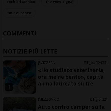
rock britannico
the wow signal
tour europeo
COMMENTI
NOTIZIE PIÙ LETTE
SVIZZERA
3 gior
24
51
«Ho studiato veterinaria,
ora me ne pento», capita
a una laureata su tre
MEZZOVICO
1 gior
21
Auto contro camper sulla