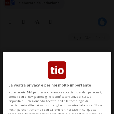
elaborata da Redazione
16 giu 2026 - 17:21
ZURIGO - Il gruppo rock britannico Muse
ha annunciato la tournée europea che
accompagnerà il nuovo album "The Wow!
Signal", in uscita il 26 giugno. Due tappe
La vostra privacy è per noi molto importante
sono previste all'Hallenstadion di Zurigo il
Noi e i nostri
594
partner archiviamo e accediamo ai dati personali,
7 e l'8 dicembre.
come i dati di navigazione gli o identificatori univoci, sul tuo
dispositivo . Selezionando Accetto, abiliti le tecnologie di
tracciamento affinché supportino gli scopi mostrati alla voce "Noi e i
Dopo il tour americano e i concerti nella
nostri partner trattiamo i dati da fornire". Nel caso in cui queste
tecnologie dovessero essere disabilitate, alcuni contenuti e annunci