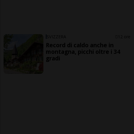
SVIZZERA
12 ore
Record di caldo anche in
montagna, picchi oltre i 34
gradi