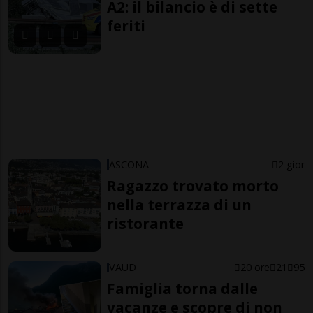
A2: il bilancio è di sette
feriti
ASCONA
2 gior
Ragazzo trovato morto
nella terrazza di un
ristorante
VAUD
20 ore
21
95
Famiglia torna dalle
vacanze e scopre di non