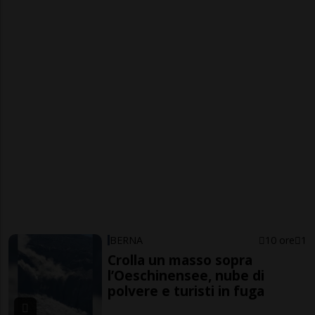
BERNA
10 ore
1
Crolla un masso sopra
l’Oeschinensee, nube di
polvere e turisti in fuga