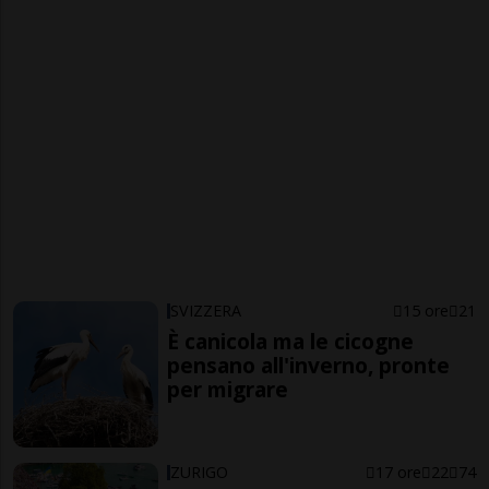
SVIZZERA
15 ore
21
È canicola ma le cicogne
pensano all'inverno, pronte
per migrare
ZURIGO
17 ore
22
74