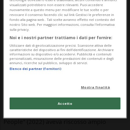
loro Gran Bretagna natale, i Muse faranno
visualizzati potrebbero non essere rilevanti. Puoi accedere
nuovamente a questo menu per modificare le tue scelte o per
una tournée in Europa quest'inverno, si
revocare il consenso facendo clic sul link Gestisci le preferenze in
fondo alla pagina web.. Tali scelte avranno effetto nel contesto del
nostro Sito web. Per maggiori informazioni, consulta l'Informativa
legge in una nota dell'organizzatore Live
sulla privacy.
Nation.
Noi e i nostri partner trattiamo i dati per fornire:
Utilizzare dati di geolocalizzazione precisi. Scansione attiva delle
caratteristiche del dispositivo ai fini dell’identificazione. Archiviare
informazioni su dispositivo e/o accedervi. Pubblicità e contenuti
Il gruppo inglese guidato da Matt Bellamy
personalizzati, misurazione delle prestazioni dei contenuti e degli
annunci, ricerche sul pubblico, sviluppo di servizi.
ha pubblicato di recente il nuovo singolo
Elenco dei partner (fornitori)
"Nightshift Superstar", che anticipa il loro
decimo album "The Wow! Signal", precisa
Mostra finalità
la nota.
Accetto
Il loro disco precedente "Will of the
People" (2022) aveva riscosso ampio