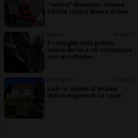
"nostra" Mammut: «Siamo
Davide contro diversi Golia»
BERNA
9 ore
22
Il consiglio della polizia:
«Date del lei a chi vi minaccia
con un coltello»
NEUCHÂTEL
10 ore
2
Ladri in azione al Museo
dell'orologeria di Le Locle