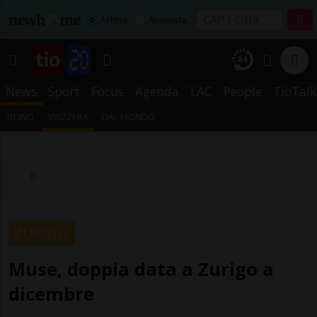
Affitta
Acquista
News
Sport
Focus
Agenda
LAC
People
TioTalk
TICINO
SVIZZERA
DAL MONDO
ZURIGO
Muse, doppia data a Zurigo a
dicembre