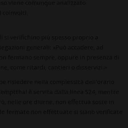
aso viene comunque analizzato
 coinvolti.
 si verifichino più spesso proprio a
iegazioni generali: «Può accadere, ad
 non fermano sempre, oppure in presenza di
e, come ritardi, cantieri o disservizi.»
e risiedere nella complessità dell'orario
Kemptthal è servita dalla linea S24, mentre
ò, nelle ore diurne, non effettua soste in
le fermate non effettuate si siano verificate