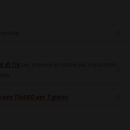
inonline.
a di Tio
per ricevere le notizie più importanti
osta.
rova TioABO per 7 giorni
.