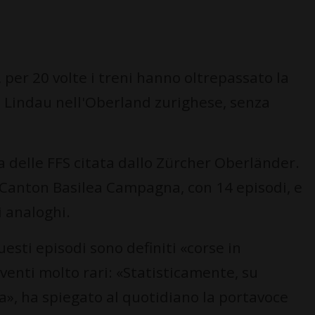
 per 20 volte i treni hanno oltrepassato la
i Lindau nell'Oberland zurighese, senza
a delle FFS citata dallo Zürcher Oberländer.
l Canton Basilea Campagna, con 14 episodi, e
i analoghi.
esti episodi sono definiti «corse in
venti molto rari: «Statisticamente, su
a», ha spiegato al quotidiano la portavoce