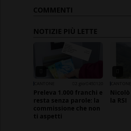
COMMENTI
NOTIZIE PIÙ LETTE
CANTONE
2 gior
45
120
CANTON
Preleva 1.000 franchi e
Nicolò 
resta senza parole: la
la RSI
commissione che non
ti aspetti