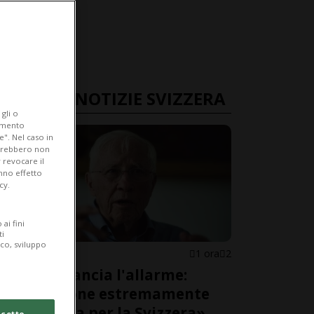
ULTIME NOTIZIE SVIZZERA
gli o
iamento
e". Nel caso in
potrebbero non
 revocare il
anno effetto
cy.
ai fini
ti
ico, sviluppo
SVIZZERA
1 ora
2
Blocher lancia l'allarme:
«Situazione estremamente
pericolosa per la Svizzera»
cetto