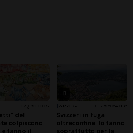
2 gior
10
37
SVIZZERA
12 ore
84
135
etti" del
Svizzeri in fuga
te colpiscono
oltreconfine, lo fanno
 e fanno il
soprattutto per la