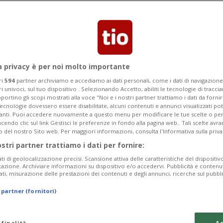
tazioncina di Kemptthal nell'Oberland
ido” non sono semplici da ricostruire ma
, variabile e complicato.
a privacy è per noi molto importante
ri
594
partner archiviamo e accediamo ai dati personali, come i dati di navigazione 
ri univoci, sul tuo dispositivo . Selezionando Accetto, abiliti le tecnologie di tracc
portino gli scopi mostrati alla voce "Noi e i nostri partner trattiamo i dati da fornir
tecnologie dovessero essere disabilitate, alcuni contenuti e annunci visualizzati 
vanti. Puoi accedere nuovamente a questo menu per modificare le tue scelte o per
endo clic sul link Gestisci le preferenze in fondo alla pagina web.. Tali scelte avr
o del nostro Sito web. Per maggiori informazioni, consulta l'Informativa sulla priva
ostri partner trattiamo i dati per fornire:
ati di geolocalizzazione precisi. Scansione attiva delle caratteristiche del dispositivo 
icazione. Archiviare informazioni su dispositivo e/o accedervi. Pubblicità e contenu
ati, misurazione delle prestazioni dei contenuti e degli annunci, ricerche sul pubbl
 partner (fornitori)
 finalità
Ac