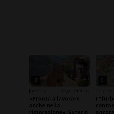
CANTONE
2 gior
207
212
CONFINE
«Pronta a lavorare
I "furb
anche nella
contan
ristorazione». Suter si
ancora