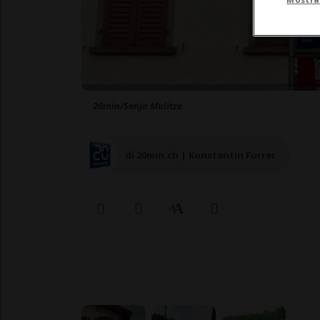
20min/Sonja Mulitze
di 20min.ch | Konstantin Furrer