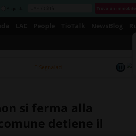
Acquista
nda
LAC
People
TioTalk
NewsBlog
R
Segnalaci
on si ferma alla
 comune detiene il