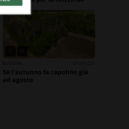
SVIZZERA
3 ore
2
9
Se l'autunno fa capolino già
ad agosto