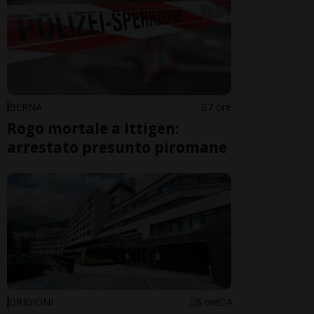
BERNA
7 ore
Rogo mortale a Ittigen:
arrestato presunto piromane
GRIGIONI
8 ore
4