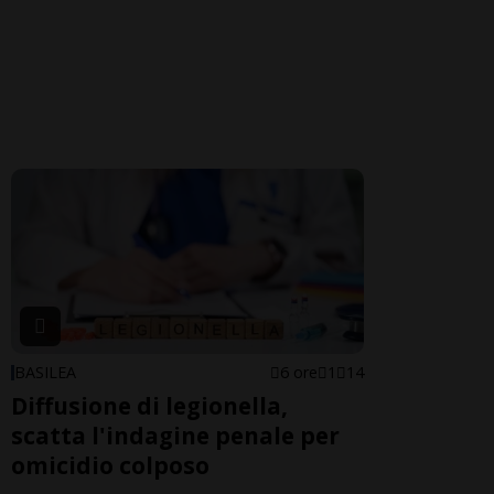
BASILEA
6 ore
1
14
Diffusione di legionella,
scatta l'indagine penale per
omicidio colposo