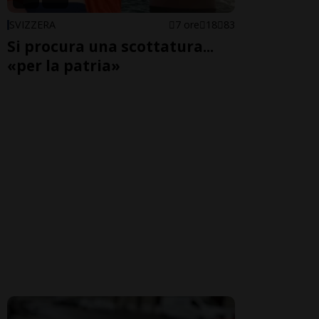
SVIZZERA
7 ore
18
83
Si procura una scottatura...
«per la patria»