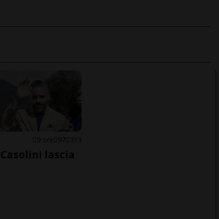
E
9 ore
97
313
Casolini lascia