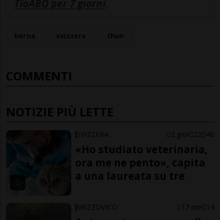
TioABO per 7 giorni
.
berna
svizzera
thun
COMMENTI
NOTIZIE PIÙ LETTE
SVIZZERA
2 gior
22
46
«Ho studiato veterinaria,
ora me ne pento», capita
a una laureata su tre
MEZZOVICO
17 ore
14