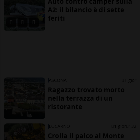
Auto contro camper sulla
A2: il bilancio è di sette
feriti
ASCONA
1 gior
Ragazzo trovato morto
nella terrazza di un
ristorante
LOCARNO
1 gior
132
Crolla il palco al Monte