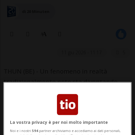
di 20 Minuten
11 giu 2026 - 11:17
5
THUN (BE) - Un fenomeno in realtà
tradizionalmente noto sta diventando
virale a livello globale sui social grazie a
una serie di video spettacolari.
Stiamo parlando del tuffo nelle acque
La vostra privacy è per noi molto importante
dell'Aare dai balconi degli stabili che si
Noi e i nostri
594
partner archiviamo e accediamo ai dati personali,