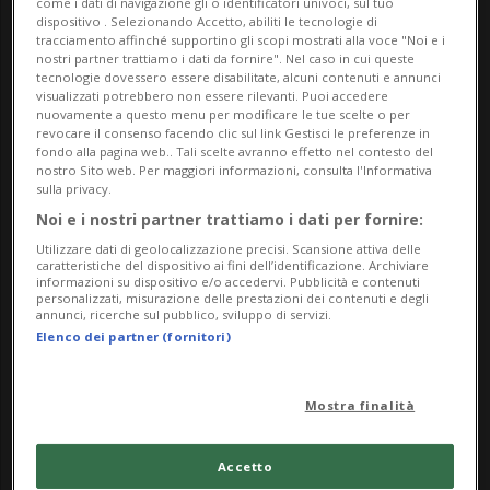
come i dati di navigazione gli o identificatori univoci, sul tuo
affacciano sul lungofiume di Thun (BE).
dispositivo . Selezionando Accetto, abiliti le tecnologie di
tracciamento affinché supportino gli scopi mostrati alla voce "Noi e i
nostri partner trattiamo i dati da fornire". Nel caso in cui queste
tecnologie dovessero essere disabilitate, alcuni contenuti e annunci
Uno in particolare, all'altezza di 17 metri,
visualizzati potrebbero non essere rilevanti. Puoi accedere
nuovamente a questo menu per modificare le tue scelte o per
ha attirato l'attenzione di spericolati
revocare il consenso facendo clic sul link Gestisci le preferenze in
fondo alla pagina web.. Tali scelte avranno effetto nel contesto del
tuffatori web. Il salto, però, è di quelli
nostro Sito web. Per maggiori informazioni, consulta l'Informativa
sulla privacy.
complicati e assolutamente inadatti a chi
Noi e i nostri partner trattiamo i dati per fornire:
non è esperto.
Utilizzare dati di geolocalizzazione precisi. Scansione attiva delle
caratteristiche del dispositivo ai fini dell’identificazione. Archiviare
informazioni su dispositivo e/o accedervi. Pubblicità e contenuti
«L'acqua del canale non è molto profonda
personalizzati, misurazione delle prestazioni dei contenuti e degli
annunci, ricerche sul pubblico, sviluppo di servizi.
e ci vuole una tecnica particolare per non
Elenco dei partner (fornitori)
farsi male», spiega il tuffatore amatoriale
Mostra finalità
ventenne Manuel a 20 Minuten, «una volta
impattato con l'acqua io mi inarco indietro
Accetto
e mi raggomitolo». L'esperienza, secondo