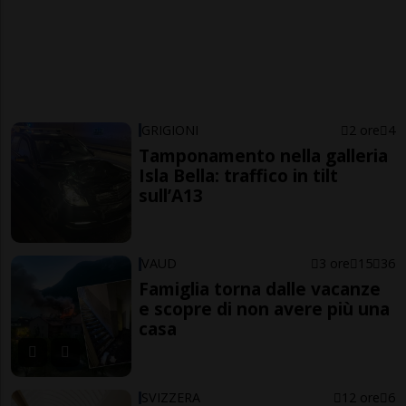
GRIGIONI
2 ore
4
Tamponamento nella galleria
Isla Bella: traffico in tilt
sull’A13
VAUD
3 ore
15
36
Famiglia torna dalle vacanze
e scopre di non avere più una
casa
SVIZZERA
12 ore
6