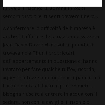
lui, vale il rischio: «È adrenalinico: ti
sembra di volare, ti senti davvero libero».
A confermare la difficoltà dell'impresa è
anche il tuffatore della nazionale svizzera
Jean-David Duval: «Una volta quando ci
trovavamo a Thun i proprietari
dell'appartamento in questione ci hanno
invitato per fare qualche tuffo», ricorda,
«queste altezze non mi preoccupano ma lì
l'acqua è alta all'incirca quattro metri...
bisogna riuscire a entrare in acqua con il
sedere, non con le caviglie. Il rischio di