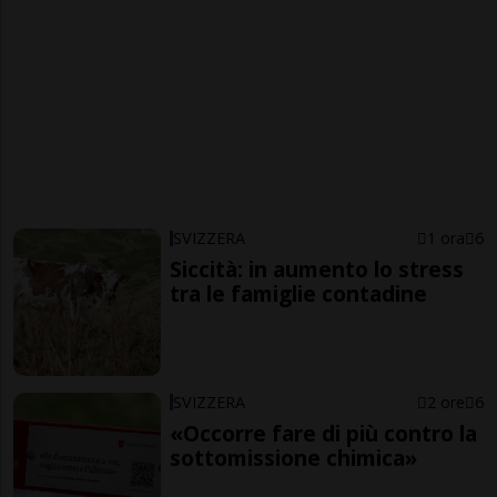
SVIZZERA
1 ora
6
Siccità: in aumento lo stress
tra le famiglie contadine
SVIZZERA
2 ore
6
«Occorre fare di più contro la
sottomissione chimica»