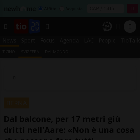
Affitta
Acquista
News
Sport
Focus
Agenda
LAC
People
TioTalk
TICINO
SVIZZERA
DAL MONDO
BERNA
Dal balcone, per 17 metri giù
dritti nell'Aare: «Non è una cosa