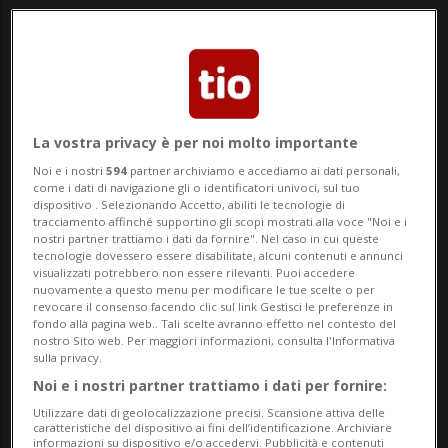
25'000 firme al Dipartimento federale di
giustizia e polizia.
La raccolta delle firme è promossa
La vostra privacy è per noi molto importante
dall'apartitica "Iniziativa Internet", nonché
Noi e i nostri
594
partner archiviamo e accediamo ai dati personali,
dai Verdi e dalla piattaforma per la
come i dati di navigazione gli o identificatori univoci, sul tuo
dispositivo . Selezionando Accetto, abiliti le tecnologie di
tracciamento affinché supportino gli scopi mostrati alla voce "Noi e i
democrazia "WeCollect", si legge in una
nostri partner trattiamo i dati da fornire". Nel caso in cui queste
tecnologie dovessero essere disabilitate, alcuni contenuti e annunci
nota diramata oggi.
visualizzati potrebbero non essere rilevanti. Puoi accedere
nuovamente a questo menu per modificare le tue scelte o per
revocare il consenso facendo clic sul link Gestisci le preferenze in
"I 'deepfake' (contenuti generati o
fondo alla pagina web.. Tali scelte avranno effetto nel contesto del
nostro Sito web. Per maggiori informazioni, consulta l'Informativa
modificati dall'intelligenza artificiale per
sulla privacy.
imitare in modo realistico una persona) e
Noi e i nostri partner trattiamo i dati per fornire:
Utilizzare dati di geolocalizzazione precisi. Scansione attiva delle
il 'revenge porn' (diffusione non
caratteristiche del dispositivo ai fini dell’identificazione. Archiviare
informazioni su dispositivo e/o accedervi. Pubblicità e contenuti