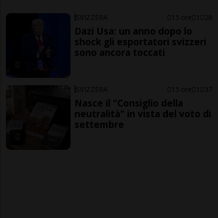
SVIZZERA
15 ore
1
28
Dazi Usa: un anno dopo lo
shock gli esportatori svizzeri
sono ancora toccati
SVIZZERA
15 ore
1
37
Nasce il "Consiglio della
neutralità" in vista del voto di
settembre