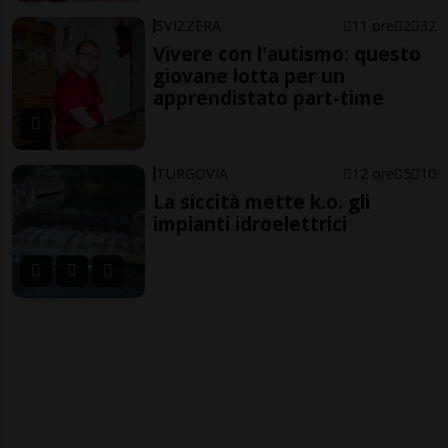
SVIZZERA
11 ore
2
32
Vivere con l'autismo: questo
giovane lotta per un
apprendistato part-time
TURGOVIA
12 ore
5
10
La siccità mette k.o. gli
impianti idroelettrici