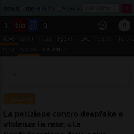
Affitta
Acquista
News
Sport
Focus
Agenda
LAC
People
TioTalk
TICINO
SVIZZERA
DAL MONDO
SVIZZERA
La petizione contro deepfake e
violenze in rete: «La