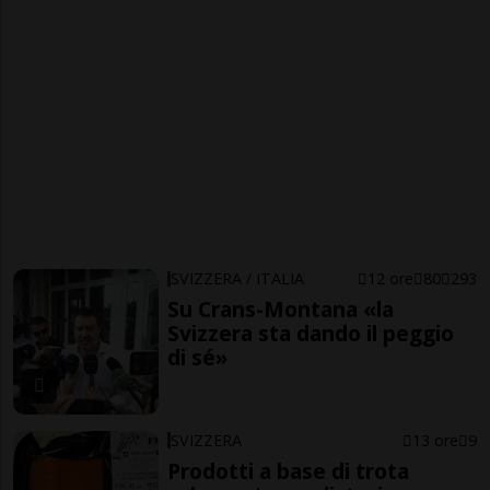
SVIZZERA / ITALIA
12 ore
80
293
Su Crans-Montana «la
Svizzera sta dando il peggio
di sé»
SVIZZERA
13 ore
9
Prodotti a base di trota