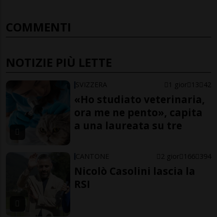
COMMENTI
NOTIZIE PIÙ LETTE
SVIZZERA
1 gior
13
42
«Ho studiato veterinaria,
ora me ne pento», capita
a una laureata su tre
CANTONE
2 gior
166
394
Nicolò Casolini lascia la
RSI