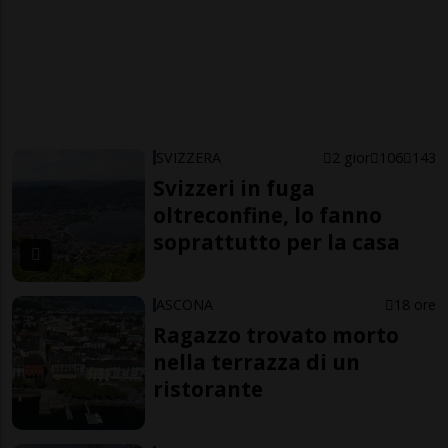
SVIZZERA
2 gior
106
143
Svizzeri in fuga
oltreconfine, lo fanno
soprattutto per la casa
ASCONA
18 ore
Ragazzo trovato morto
nella terrazza di un
ristorante